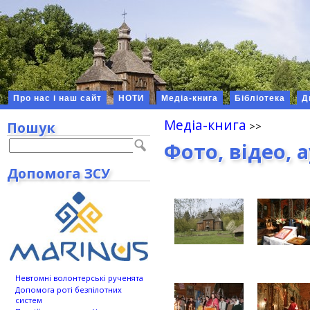
Про нас і наш сайт
НОТИ
Медіа-книга
Бібліотека
Д
Медіа-книга
Пошук
Фото, відео, 
Допомога ЗСУ
Невтомні волонтерські рученята
Допомога роті безпілотних
систем