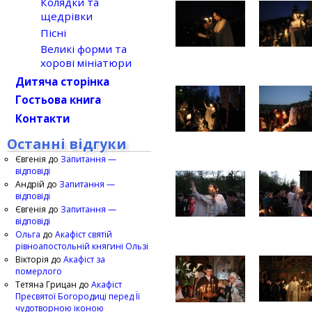
Колядки та
щедрівки
Пісні
Великі форми та
хорові мініатюри
Дитяча сторінка
Гостьова книга
Контакти
Останні відгуки
Євгенія
до
Запитання —
відповіді
Андрій
до
Запитання —
відповіді
Євгенія
до
Запитання —
відповіді
Ольга
до
Акафіст святій
рівноапостольній княгині Ользі
Вікторія
до
Акафіст за
померлого
Тетяна Грицан
до
Акафіст
Пресвятої Богородиці перед Її
чудотворною іконою