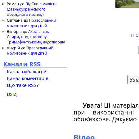
Роман
до
Під Твою милість
(давньоукраїнського
обихідного наспіву)
Світлана
до
Православний
молитовник для дітей
Вікторія
до
Акафіст свт.
[ПО
Спиридону, єпископу
Тримифунтському, чудотворцю
Андрій
до
Православний
молитовник для дітей
Канали RSS
Канал публікацій
Канал коментарів
Зав
Що таке RSS?
Вхід
Увага!
Ці матеріал
при використанн
обов’язкове. Дякуємо 
Відео