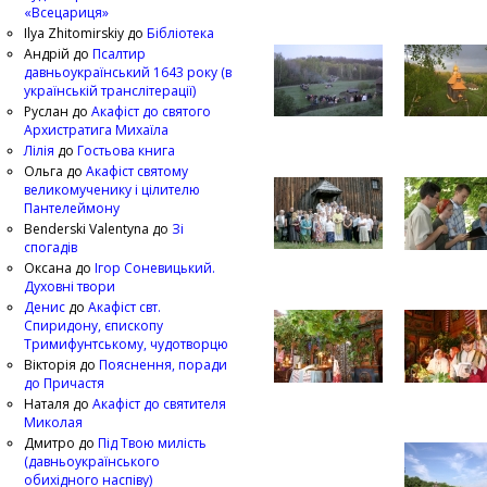
«Всецариця»
Ilya Zhitomirskiy
до
Бібліотека
Андрій
до
Псалтир
давньоукраїнський 1643 року (в
українській транслітерації)
Руслан
до
Акафіст до святого
Архистратига Михаїла
Лілія
до
Гостьова книга
Ольга
до
Акафіст святому
великомученику і цілителю
Пантелеймону
Benderski Valentyna
до
Зі
спогадів
Оксана
до
Ігор Соневицький.
Духовні твори
Денис
до
Акафіст свт.
Спиридону, єпископу
Тримифунтському, чудотворцю
Вікторія
до
Пояснення, поради
до Причастя
Наталя
до
Акафіст до святителя
Миколая
Дмитро
до
Під Твою милість
(давньоукраїнського
обихідного наспіву)