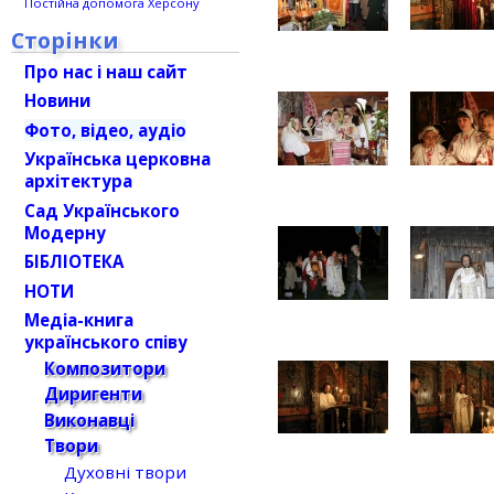
Постійна допомога Херсону
Сторінки
Про нас і наш сайт
Новини
Фото, відео, аудіо
Українська церковна
архітектура
Сад Українського
Модерну
БІБЛІОТЕКА
НОТИ
Медіа-книга
українського співу
Композитори
Диригенти
Виконавці
Твори
Духовні твори