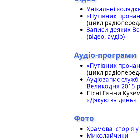
Унікальні колядк
«Путівник проча
(цикл радіоперед
Записи деяких Ве
(відео, аудіо)
Аудіо-програми
«Путівник проча
(цикл радіоперед
Аудіозапис служб
Великодня 2015 
Пісні Ганни Кузем
«Дякую за день»
Фото
Храмова історія у
Миколайчики