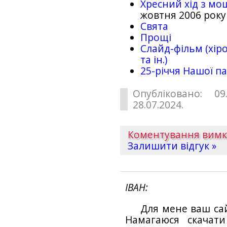
Хресний хід з мо
жовтня 2006 року
Свята
Прощі
Слайд-фільм (хіро
та ін.)
25-рiччя Нашої па
Опубліковано: 09
28.07.2024.
Коментування вим
Залишити відгук »
ІВАН
Для мене ваш са
Намагаюся скачат