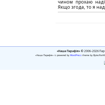
чином прохаю наді
Якщо згода, то я на
«Наша Парафія»
© 2006–2026 Пара
«Наша Парафія» is powered by
WordPress
theme by BytesForAl