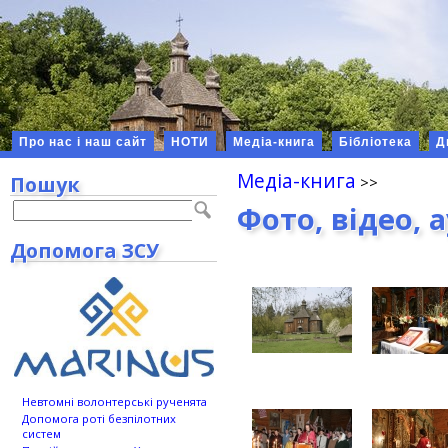
Про нас і наш сайт
НОТИ
Медіа-книга
Бібліотека
Д
Медіа-книга
Пошук
Фото, відео, 
Допомога ЗСУ
Невтомні волонтерські рученята
Допомога роті безпілотних
систем