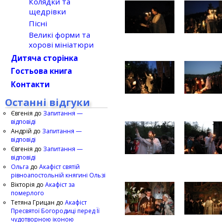
Колядки та
щедрівки
Пісні
Великі форми та
хорові мініатюри
Дитяча сторінка
Гостьова книга
Контакти
Останні відгуки
Євгенія
до
Запитання —
відповіді
Андрій
до
Запитання —
відповіді
Євгенія
до
Запитання —
відповіді
Ольга
до
Акафіст святій
рівноапостольній княгині Ользі
Вікторія
до
Акафіст за
померлого
Тетяна Грицан
до
Акафіст
Пресвятої Богородиці перед Її
чудотворною іконою