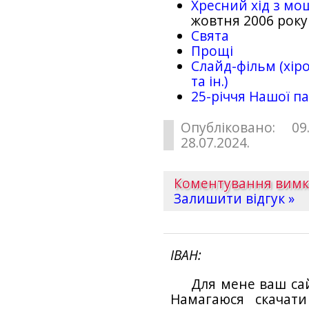
Хресний хід з мо
жовтня 2006 року
Свята
Прощі
Слайд-фільм (хіро
та ін.)
25-рiччя Нашої па
Опубліковано: 09
28.07.2024.
Коментування вим
Залишити відгук »
ІВАН
Для мене ваш са
Намагаюся скачат