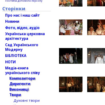
Постійна допомога Херсону
Сторінки
Про нас і наш сайт
Новини
Фото, відео, аудіо
Українська церковна
архітектура
Сад Українського
Модерну
БІБЛІОТЕКА
НОТИ
Медіа-книга
українського співу
Композитори
Диригенти
Виконавці
Твори
Духовні твори