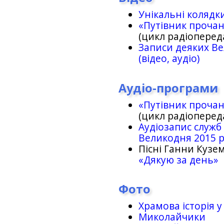
Унікальні колядк
«Путівник проча
(цикл радіоперед
Записи деяких Ве
(відео, аудіо)
Аудіо-програми
«Путівник проча
(цикл радіоперед
Аудіозапис служб
Великодня 2015 
Пісні Ганни Кузем
«Дякую за день»
Фото
Храмова історія у
Миколайчики