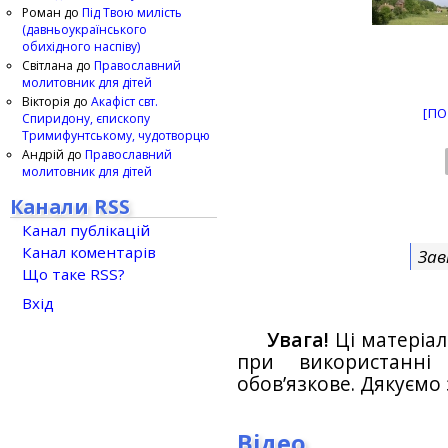
Роман
до
Під Твою милість
(давньоукраїнського
обихідного наспіву)
Світлана
до
Православний
молитовник для дітей
Вікторія
до
Акафіст свт.
[ПО
Спиридону, єпископу
Тримифунтському, чудотворцю
Андрій
до
Православний
молитовник для дітей
Канали RSS
Канал публікацій
Канал коментарів
Зав
Що таке RSS?
Вхід
Увага!
Ці матеріал
при використанн
обов’язкове. Дякуємо 
Відео