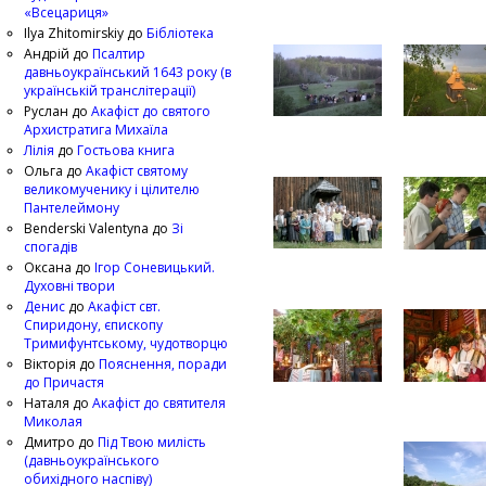
«Всецариця»
Ilya Zhitomirskiy
до
Бібліотека
Андрій
до
Псалтир
давньоукраїнський 1643 року (в
українській транслітерації)
Руслан
до
Акафіст до святого
Архистратига Михаїла
Лілія
до
Гостьова книга
Ольга
до
Акафіст святому
великомученику і цілителю
Пантелеймону
Benderski Valentyna
до
Зі
спогадів
Оксана
до
Ігор Соневицький.
Духовні твори
Денис
до
Акафіст свт.
Спиридону, єпископу
Тримифунтському, чудотворцю
Вікторія
до
Пояснення, поради
до Причастя
Наталя
до
Акафіст до святителя
Миколая
Дмитро
до
Під Твою милість
(давньоукраїнського
обихідного наспіву)