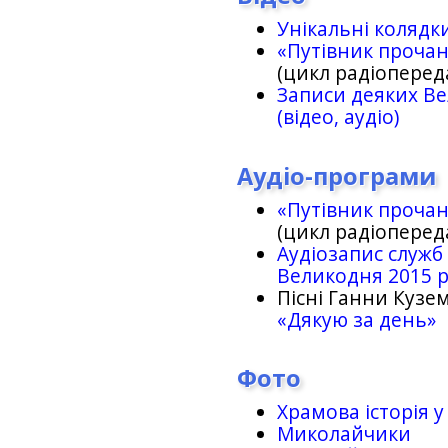
Унікальні колядк
«Путівник проча
(цикл радіоперед
Записи деяких Ве
(відео, аудіо)
Аудіо-програми
«Путівник проча
(цикл радіоперед
Аудіозапис служб
Великодня 2015 
Пісні Ганни Кузем
«Дякую за день»
Фото
Храмова історія у
Миколайчики