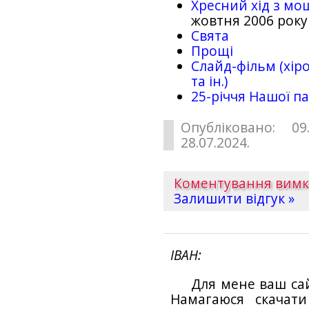
Хресний хід з мо
жовтня 2006 року
Свята
Прощі
Слайд-фільм (хіро
та ін.)
25-рiччя Нашої па
Опубліковано: 09
28.07.2024.
Коментування вим
Залишити відгук »
ІВАН
Для мене ваш са
Намагаюся скачат