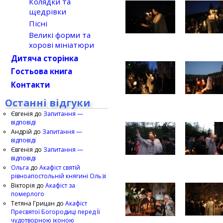
Колядки та
щедрівки
Пісні
Великі форми та
хорові мініатюри
Дитяча сторінка
Гостьова книга
Контакти
Останні відгуки
Євгенія
до
Запитання —
відповіді
Андрій
до
Запитання —
відповіді
Євгенія
до
Запитання —
відповіді
Ольга
до
Акафіст святій
рівноапостольній княгині Ользі
Вікторія
до
Акафіст за
померлого
Тетяна Грицан
до
Акафіст
Пресвятої Богородиці перед Її
чудотворною іконою