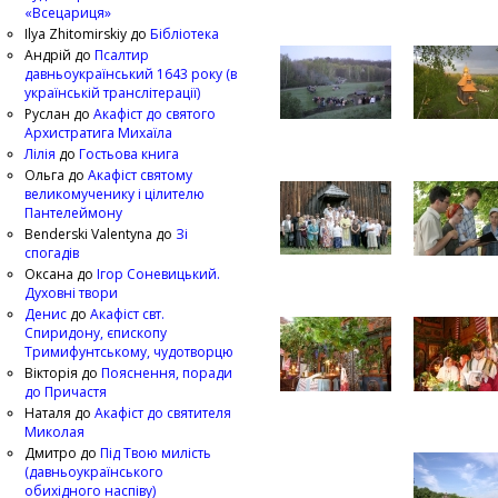
«Всецариця»
Ilya Zhitomirskiy
до
Бібліотека
Андрій
до
Псалтир
давньоукраїнський 1643 року (в
українській транслітерації)
Руслан
до
Акафіст до святого
Архистратига Михаїла
Лілія
до
Гостьова книга
Ольга
до
Акафіст святому
великомученику і цілителю
Пантелеймону
Benderski Valentyna
до
Зі
спогадів
Оксана
до
Ігор Соневицький.
Духовні твори
Денис
до
Акафіст свт.
Спиридону, єпископу
Тримифунтському, чудотворцю
Вікторія
до
Пояснення, поради
до Причастя
Наталя
до
Акафіст до святителя
Миколая
Дмитро
до
Під Твою милість
(давньоукраїнського
обихідного наспіву)