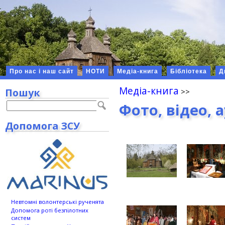
Про нас і наш сайт
НОТИ
Медіа-книга
Бібліотека
Д
Медіа-книга
Пошук
Фото, відео, 
Допомога ЗСУ
Невтомні волонтерські рученята
Допомога роті безпілотних
систем