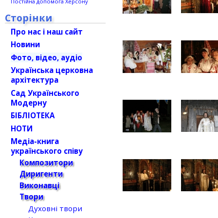
Постійна допомога Херсону
Сторінки
Про нас і наш сайт
Новини
Фото, відео, аудіо
Українська церковна
архітектура
Сад Українського
Модерну
БІБЛІОТЕКА
НОТИ
Медіа-книга
українського співу
Композитори
Диригенти
Виконавці
Твори
Духовні твори