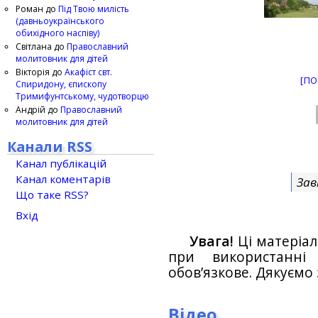
Роман
до
Під Твою милість
(давньоукраїнського
обихідного наспіву)
Світлана
до
Православний
молитовник для дітей
Вікторія
до
Акафіст свт.
[ПО
Спиридону, єпископу
Тримифунтському, чудотворцю
Андрій
до
Православний
молитовник для дітей
Канали RSS
Канал публікацій
Канал коментарів
Зав
Що таке RSS?
Вхід
Увага!
Ці матеріал
при використанн
обов’язкове. Дякуємо 
Відео