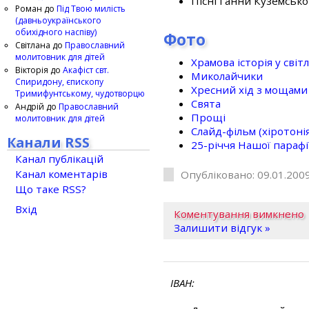
Пісні Ганни Куземсько
Роман
до
Під Твою милість
(давньоукраїнського
обихідного наспіву)
Фото
Світлана
до
Православний
молитовник для дітей
Храмова історія у світ
Вікторія
до
Акафіст свт.
Миколайчики
Спиридону, єпископу
Хресний хід з мощами 
Тримифунтському, чудотворцю
Свята
Андрій
до
Православний
Прощі
молитовник для дітей
Слайд-фільм (хіротонія 
Канали RSS
25-рiччя Нашої парафi
Канал публікацій
Канал коментарів
Опубліковано: 09.01.2009
Що таке RSS?
Вхід
Коментування вимкнено
Залишити відгук »
ІВАН