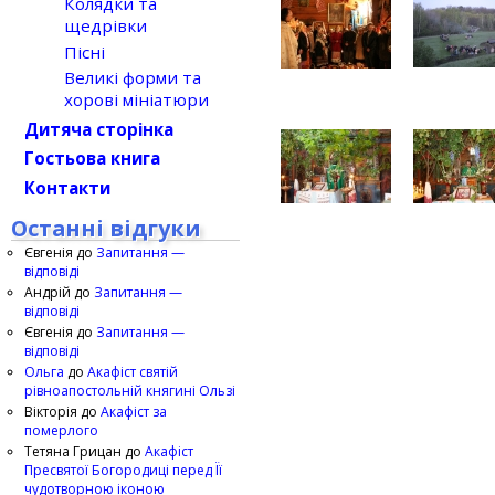
Колядки та
щедрівки
Пісні
Великі форми та
хорові мініатюри
Дитяча сторінка
Гостьова книга
Контакти
Останні відгуки
Євгенія
до
Запитання —
відповіді
Андрій
до
Запитання —
відповіді
Євгенія
до
Запитання —
відповіді
Ольга
до
Акафіст святій
рівноапостольній княгині Ользі
Вікторія
до
Акафіст за
померлого
Тетяна Грицан
до
Акафіст
Пресвятої Богородиці перед Її
чудотворною іконою