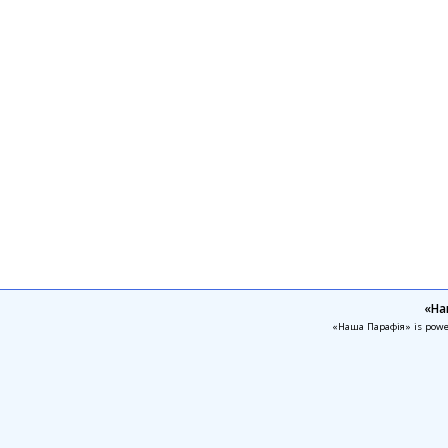
«На
«Наша Парафія» is pow