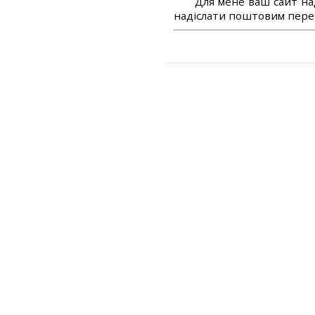
Для мене ваш сайт на
надіслати поштовим перек