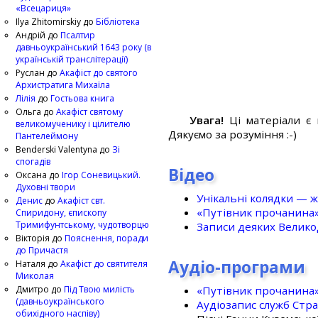
«Всецариця»
Ilya Zhitomirskiy
до
Бібліотека
Андрій
до
Псалтир
давньоукраїнський 1643 року (в
українській транслітерації)
Руслан
до
Акафіст до святого
Архистратига Михаїла
Лілія
до
Гостьова книга
Ольга
до
Акафіст святому
Увага!
Ці матеріали є 
великомученику і цілителю
Дякуємо за розуміння :-)
Пантелеймону
Benderski Valentyna
до
Зі
спогадів
Відео
Оксана
до
Ігор Соневицький.
Духовні твори
Унікальні колядки — ж
Денис
до
Акафіст свт.
«Путівник прочанина
Спиридону, єпископу
Тримифунтському, чудотворцю
Записи деяких Великод
Вікторія
до
Пояснення, поради
до Причастя
Аудіо-програми
Наталя
до
Акафіст до святителя
Миколая
«Путівник прочанина
Дмитро
до
Під Твою милість
(давньоукраїнського
Аудіозапис служб Стр
обихідного наспіву)