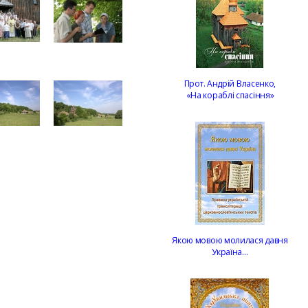
Прот. Андрій Власенко,
«На кораблі спасіння»
Якою мовою молилася давня
Україна…