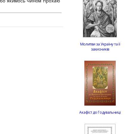
або якимось чином прохаю
Молитви за Україну та її
захисників
Акафіст до Годувальниці