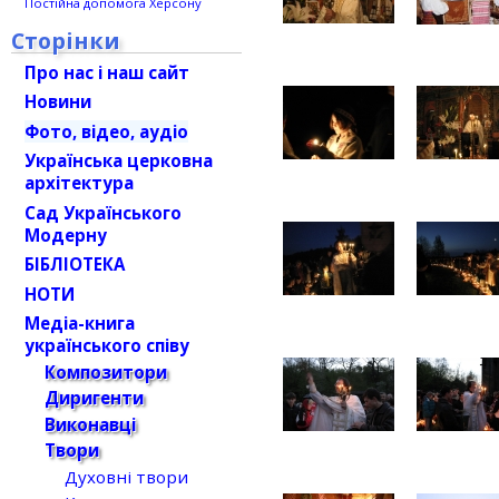
Постійна допомога Херсону
Сторінки
Про нас і наш сайт
Новини
Фото, відео, аудіо
Українська церковна
архітектура
Сад Українського
Модерну
БІБЛІОТЕКА
НОТИ
Медіа-книга
українського співу
Композитори
Диригенти
Виконавці
Твори
Духовні твори