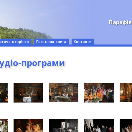
Парафія
итяча сторінка
Гостьова книга
Контакти
аудіо-програми