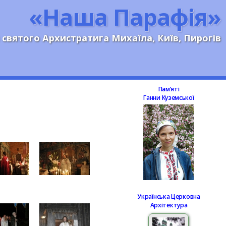
«Наша Парафія»
 святого Архистратига Михаїла, Київ, Пирогів
Памʼяті
Ганни Куземської
Українська Церковна
Архітектура