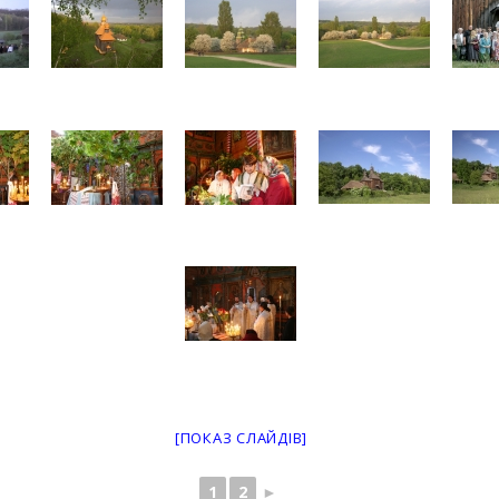
[ПОКАЗ СЛАЙДІВ]
1
2
►