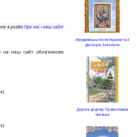
те в розділ
Про нас і наш сайт
Херувимська пісня України та її
діаспори. Антологія
 на наш сайт обов’язкове.
к)
Дорога додому. Православна
читанка
к)