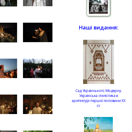
Наші видання:
Сад Українського Модерну.
Українська стилістика в
архітектурі першої половини ХХ
ст.