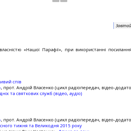
Завітай
власністю «Нашої Парафії», при використанні посилання
ивий спів
»
, прот. Андрій Власенко (цикл радіопередач, відео-додато
ніх та святкових служб (відео, аудіо)
»
, прот. Андрій Власенко (цикл радіопередач, відео-додато
асного тижня та Великодня 2015 року