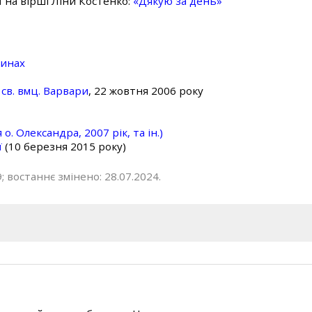
ї на вірші Ліни Костенко:
«Дякую за день»
линах
св. вмц. Варвари
, 22 жовтня 2006 року
о. Олександра, 2007 рік, та ін.)
ї
(10 березня 2015 року)
; востаннє змінено: 28.07.2024.