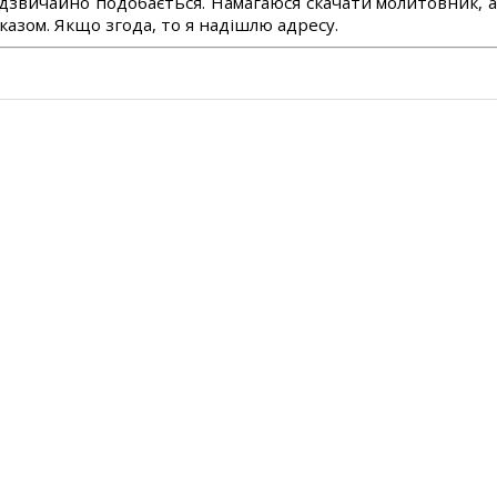
дзвичайно подобається. Намагаюся скачати молитовник, 
азом. Якщо згода, то я надішлю адресу.