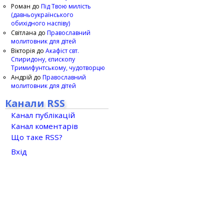
Роман
до
Під Твою милість
(давньоукраїнського
обихідного наспіву)
Світлана
до
Православний
молитовник для дітей
Вікторія
до
Акафіст свт.
Спиридону, єпископу
Тримифунтському, чудотворцю
Андрій
до
Православний
молитовник для дітей
Канали RSS
Канал публікацій
Канал коментарів
Що таке RSS?
Вхід