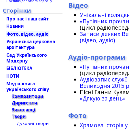
Постійна допомога Херсону
Відео
Сторінки
Унікальні колядк
Про нас і наш сайт
«Путівник проча
Новини
(цикл радіоперед
Записи деяких Ве
Фото, відео, аудіо
(відео, аудіо)
Українська церковна
архітектура
Сад Українського
Аудіо-програми
Модерну
«Путівник проча
БІБЛІОТЕКА
(цикл радіоперед
НОТИ
Аудіозапис служб
Медіа-книга
Великодня 2015 
українського співу
Пісні Ганни Кузем
Композитори
«Дякую за день»
Диригенти
Виконавці
Фото
Твори
Духовні твори
Храмова історія у