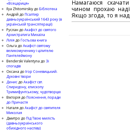
Намагаюся скачат
«Всецариця»
чином прохаю наді
Ilya Zhitomirskiy
до
Бібліотека
Якщо згода, то я на
Андрій
до
Псалтир
давньоукраїнський 1643 року (в
українській транслітерації)
Руслан
до
Акафіст до святого
Архистратига Михаїла
Лілія
до
Гостьова книга
Ольга
до
Акафіст святому
великомученику і цілителю
Пантелеймону
Benderski Valentyna
до
Зі
спогадів
Оксана
до
Ігор Соневицький.
Духовні твори
Денис
до
Акафіст свт.
Спиридону, єпископу
Тримифунтському, чудотворцю
Вікторія
до
Пояснення, поради
до Причастя
Наталя
до
Акафіст до святителя
Миколая
Дмитро
до
Під Твою милість
(давньоукраїнського
обихідного наспіву)