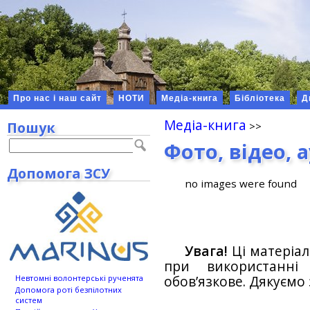
Про нас і наш сайт
НОТИ
Медіа-книга
Бібліотека
Д
Медіа-книга
Пошук
Фото, відео, 
Допомога ЗСУ
no images were found
Увага!
Ці матеріал
при використанн
обов’язкове. Дякуємо 
Невтомні волонтерські рученята
Допомога роті безпілотних
систем