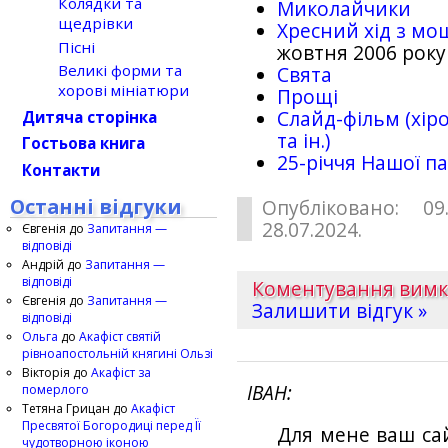
Колядки та
Миколайчики
щедрівки
Хресний хід з мо
Пісні
жовтня 2006 року
Великі форми та
Свята
хорові мініатюри
Прощі
Слайд-фільм (хіро
Дитяча сторінка
та ін.)
Гостьова книга
25-рiччя Нашої па
Контакти
Останні відгуки
Опубліковано: 09
28.07.2024.
Євгенія
до
Запитання —
відповіді
Андрій
до
Запитання —
відповіді
Коментування вим
Євгенія
до
Запитання —
Залишити відгук »
відповіді
Ольга
до
Акафіст святій
рівноапостольній княгині Ользі
Вікторія
до
Акафіст за
ІВАН
померлого
Тетяна Грицан
до
Акафіст
Пресвятої Богородиці перед Її
Для мене ваш са
чудотворною іконою