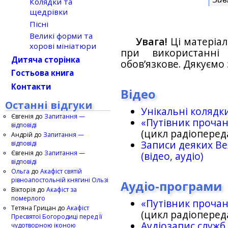
Колядки та
щедрівки
Пісні
Великі форми та
Увага!
Ці матеріал
хорові мініатюри
при використанн
Дитяча сторінка
обов’язкове. Дякуємо 
Гостьова книга
Контакти
Відео
Останні відгуки
Унікальні колядк
Євгенія
до
Запитання —
«Путівник проча
відповіді
(цикл радіоперед
Андрій
до
Запитання —
Записи деяких Ве
відповіді
Євгенія
до
Запитання —
(відео, аудіо)
відповіді
Ольга
до
Акафіст святій
рівноапостольній княгині Ользі
Аудіо-програми
Вікторія
до
Акафіст за
померлого
«Путівник проча
Тетяна Грицан
до
Акафіст
(цикл радіоперед
Пресвятої Богородиці перед Її
Аудіозапис служб
чудотворною іконою