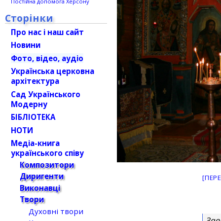
Постійна допомога Херсону
Сторінки
Про нас і наш сайт
Новини
Фото, відео, аудіо
Українська церковна
архітектура
Сад Українського
Модерну
БІБЛІОТЕКА
НОТИ
Медіа-книга
українського співу
Композитори
Диригенти
[ПЕР
Виконавці
Твори
Духовні твори
Зав