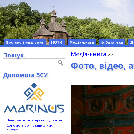
Про нас і наш сайт
НОТИ
Медіа-книга
Бібліотека
Д
Медіа-книга
Пошук
Фото, відео, 
Допомога ЗСУ
Невтомні волонтерські рученята
Допомога роті безпілотних
систем