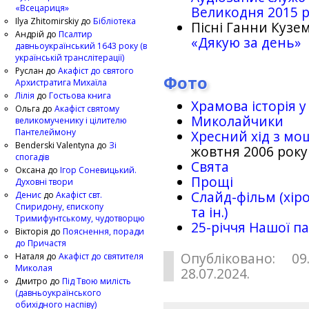
«Всецариця»
Великодня 2015 
Ilya Zhitomirskiy
до
Бібліотека
Пісні Ганни Кузем
Андрій
до
Псалтир
«Дякую за день»
давньоукраїнський 1643 року (в
українській транслітерації)
Руслан
до
Акафіст до святого
Фото
Архистратига Михаїла
Лілія
до
Гостьова книга
Храмова історія у
Ольга
до
Акафіст святому
Миколайчики
великомученику і цілителю
Пантелеймону
Хресний хід з мо
Benderski Valentyna
до
Зі
жовтня 2006 року
спогадів
Свята
Оксана
до
Ігор Соневицький.
Прощі
Духовні твори
Слайд-фільм (хіро
Денис
до
Акафіст свт.
Спиридону, єпископу
та ін.)
Тримифунтському, чудотворцю
25-рiччя Нашої па
Вікторія
до
Пояснення, поради
до Причастя
Опубліковано: 09
Наталя
до
Акафіст до святителя
Миколая
28.07.2024.
Дмитро
до
Під Твою милість
(давньоукраїнського
обихідного наспіву)