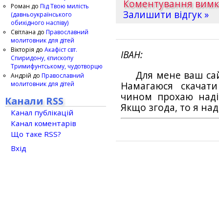
Коментування вим
Роман
до
Під Твою милість
Залишити відгук »
(давньоукраїнського
обихідного наспіву)
Світлана
до
Православний
молитовник для дітей
Вікторія
до
Акафіст свт.
ІВАН
Спиридону, єпископу
Тримифунтському, чудотворцю
Для мене ваш са
Андрій
до
Православний
молитовник для дітей
Намагаюся скачат
чином прохаю наді
Канали RSS
Якщо згода, то я на
Канал публікацій
Канал коментарів
Що таке RSS?
Вхід