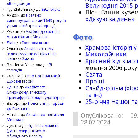
«Всецариця»
Великодня 2015 
Ilya Zhitomirskiy
до
Бібліотека
Пісні Ганни Кузем
Андрій
до
Псалтир
«Дякую за день»
давньоукраїнський 1643 року (в
українській транслітерації)
Руслан
до
Акафіст до святого
Фото
Архистратига Михаїла
Лілія
до
Гостьова книга
Храмова історія у
Ольга
до
Акафіст святому
Миколайчики
великомученику і цілителю
Пантелеймону
Хресний хід з мо
Benderski Valentyna
до
Зі
жовтня 2006 року
спогадів
Свята
Оксана
до
Ігор Соневицький.
Прощі
Духовні твори
Слайд-фільм (хіро
Денис
до
Акафіст свт.
Спиридону, єпископу
та ін.)
Тримифунтському, чудотворцю
25-рiччя Нашої па
Вікторія
до
Пояснення, поради
до Причастя
Опубліковано: 09
Наталя
до
Акафіст до святителя
Миколая
28.07.2024.
Дмитро
до
Під Твою милість
(давньоукраїнського
обихідного наспіву)