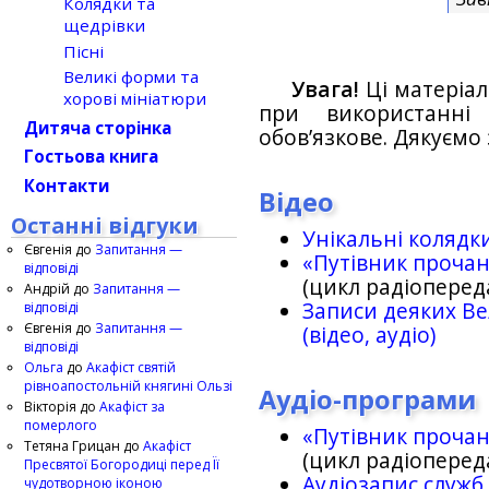
Колядки та
щедрівки
Пісні
Великі форми та
Увага!
Ці матеріал
хорові мініатюри
при використанн
Дитяча сторінка
обов’язкове. Дякуємо 
Гостьова книга
Контакти
Відео
Останні відгуки
Унікальні колядк
Євгенія
до
Запитання —
«Путівник проча
відповіді
(цикл радіоперед
Андрій
до
Запитання —
Записи деяких Ве
відповіді
Євгенія
до
Запитання —
(відео, аудіо)
відповіді
Ольга
до
Акафіст святій
рівноапостольній княгині Ользі
Аудіо-програми
Вікторія
до
Акафіст за
померлого
«Путівник проча
Тетяна Грицан
до
Акафіст
(цикл радіоперед
Пресвятої Богородиці перед Її
Аудіозапис служб
чудотворною іконою