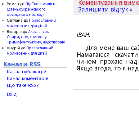
Коментування вим
Роман
до
Під Твою милість
Залишити відгук »
(давньоукраїнського
обихідного наспіву)
Світлана
до
Православний
молитовник для дітей
Вікторія
до
Акафіст свт.
ІВАН
Спиридону, єпископу
Тримифунтському, чудотворцю
Для мене ваш са
Андрій
до
Православний
молитовник для дітей
Намагаюся скачат
чином прохаю наді
Канали RSS
Якщо згода, то я на
Канал публікацій
Канал коментарів
Що таке RSS?
Вхід