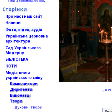
Постійна допомога Херсону
Сторінки
Про нас і наш сайт
Новини
Фото, відео, аудіо
Українська церковна
архітектура
Сад Українського
Модерну
БІБЛІОТЕКА
НОТИ
Медіа-книга
українського співу
Композитори
Диригенти
[ПЕР
Виконавці
Твори
Духовні твори
Зав