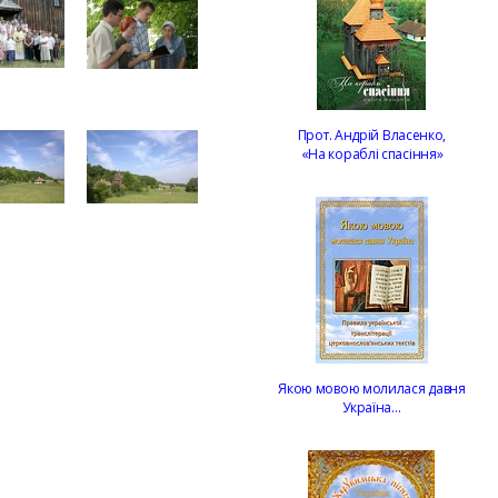
Прот. Андрій Власенко,
«На кораблі спасіння»
Якою мовою молилася давня
Україна…