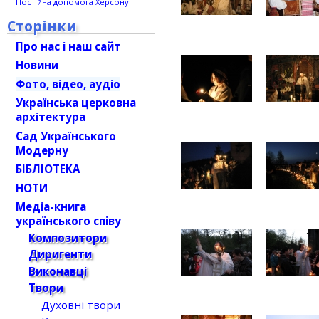
Постійна допомога Херсону
Сторінки
Про нас і наш сайт
Новини
Фото, відео, аудіо
Українська церковна
архітектура
Сад Українського
Модерну
БІБЛІОТЕКА
НОТИ
Медіа-книга
українського співу
Композитори
Диригенти
Виконавці
Твори
Духовні твори