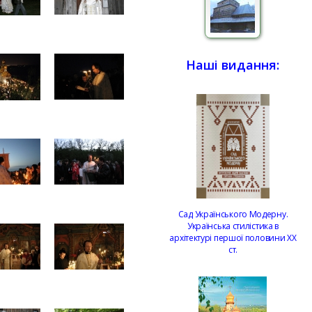
Наші видання:
Сад Українського Модерну.
Українська стилістика в
архітектурі першої половини ХХ
ст.