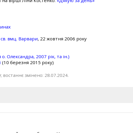
ї на вірші Ліни Костенко:
«Дякую за день»
линах
св. вмц. Варвари
, 22 жовтня 2006 року
о. Олександра, 2007 рік, та ін.)
ї
(10 березня 2015 року)
; востаннє змінено: 28.07.2024.