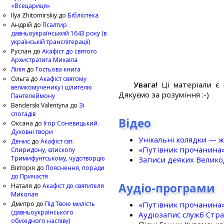
«Всецариця»
Ilya Zhitomirskiy
до
Бібліотека
Андрій
до
Псалтир
давньоукраїнський 1643 року (в
українській транслітерації)
Руслан
до
Акафіст до святого
Архистратига Михаїла
Лілія
до
Гостьова книга
Ольга
до
Акафіст святому
Увага!
Ці матеріали є 
великомученику і цілителю
Дякуємо за розуміння :-)
Пантелеймону
Benderski Valentyna
до
Зі
спогадів
Відео
Оксана
до
Ігор Соневицький.
Духовні твори
Унікальні колядки — ж
Денис
до
Акафіст свт.
«Путівник прочанина
Спиридону, єпископу
Тримифунтському, чудотворцю
Записи деяких Великод
Вікторія
до
Пояснення, поради
до Причастя
Аудіо-програми
Наталя
до
Акафіст до святителя
Миколая
«Путівник прочанина
Дмитро
до
Під Твою милість
(давньоукраїнського
Аудіозапис служб Стр
обихідного наспіву)