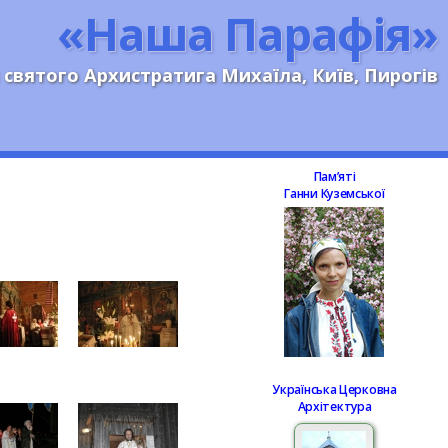
«Наша Парафія»
 святого Архистратига Михаїла, Київ, Пирогів
Памʼяті
Ганни Куземської
Українська Церковна
Архітектура