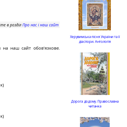
те в розділ
Про нас і наш сайт
Херувимська пісня України та її
діаспори. Антологія
 на наш сайт обов’язкове.
к)
Дорога додому. Православна
читанка
к)