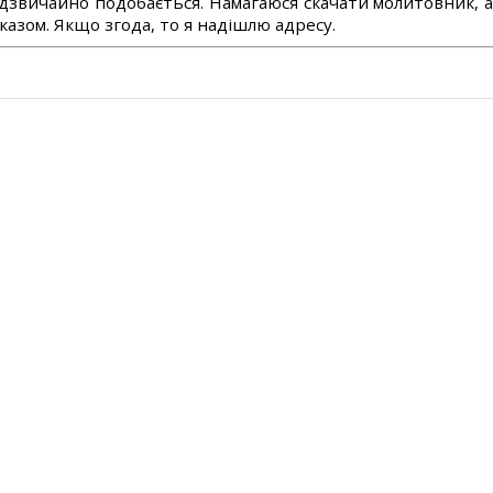
дзвичайно подобається. Намагаюся скачати молитовник, 
азом. Якщо згода, то я надішлю адресу.