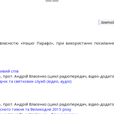
Завітай
власністю «Нашої Парафії», при використанні посилання
ивий спів
»
, прот. Андрій Власенко (цикл радіопередач, відео-додато
ніх та святкових служб (відео, аудіо)
»
, прот. Андрій Власенко (цикл радіопередач, відео-додато
асного тижня та Великодня 2015 року