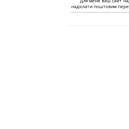
Для мене ваш сайт на
надіслати поштовим перек