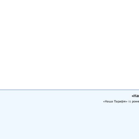
«На
«Наша Парафія» is pow