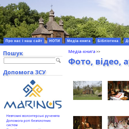
Про нас і наш сайт
НОТИ
Медіа-книга
Бібліотека
Д
Медіа-книга
Пошук
Фото, відео, 
Допомога ЗСУ
Невтомні волонтерські рученята
Допомога роті безпілотних
систем