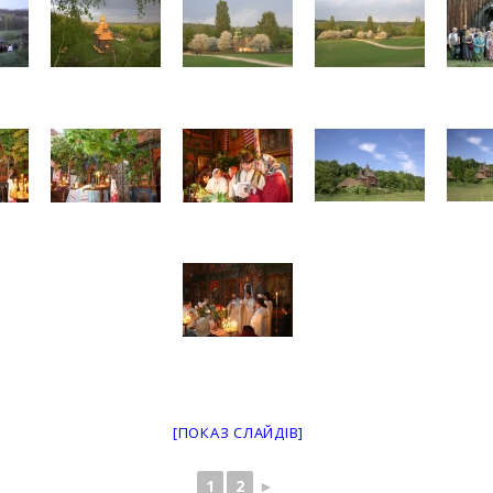
[ПОКАЗ СЛАЙДІВ]
1
2
►