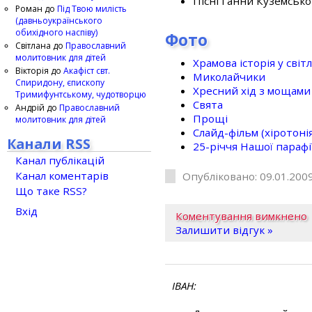
Пісні Ганни Куземсько
Роман
до
Під Твою милість
(давньоукраїнського
обихідного наспіву)
Фото
Світлана
до
Православний
молитовник для дітей
Храмова історія у світ
Вікторія
до
Акафіст свт.
Миколайчики
Спиридону, єпископу
Хресний хід з мощами 
Тримифунтському, чудотворцю
Свята
Андрій
до
Православний
Прощі
молитовник для дітей
Слайд-фільм (хіротонія 
Канали RSS
25-рiччя Нашої парафi
Канал публікацій
Канал коментарів
Опубліковано: 09.01.2009
Що таке RSS?
Вхід
Коментування вимкнено
Залишити відгук »
ІВАН