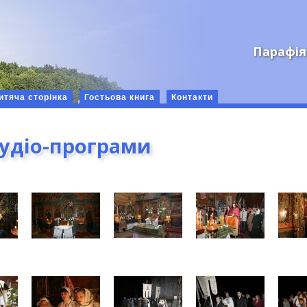
Парафія
итяча сторінка
Гостьова книга
Контакти
аудіо-програми