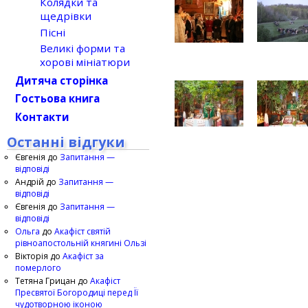
Колядки та
щедрівки
Пісні
Великі форми та
хорові мініатюри
Дитяча сторінка
Гостьова книга
Контакти
Останні відгуки
Євгенія
до
Запитання —
відповіді
Андрій
до
Запитання —
відповіді
Євгенія
до
Запитання —
відповіді
Ольга
до
Акафіст святій
рівноапостольній княгині Ользі
Вікторія
до
Акафіст за
померлого
Тетяна Грицан
до
Акафіст
Пресвятої Богородиці перед Її
чудотворною іконою