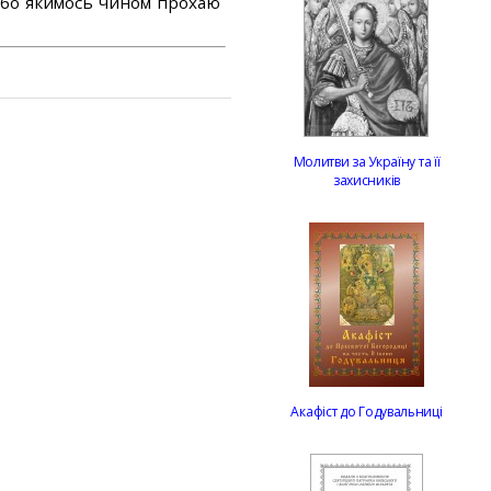
або якимось чином прохаю
Молитви за Україну та її
захисників
Акафіст до Годувальниці