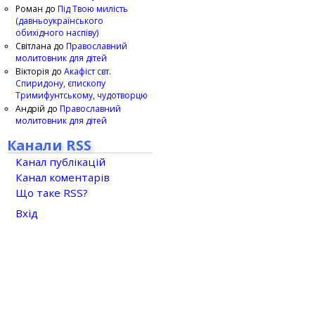
Роман
до
Під Твою милість
(давньоукраїнського
обихідного наспіву)
Світлана
до
Православний
молитовник для дітей
Вікторія
до
Акафіст свт.
Спиридону, єпископу
Тримифунтському, чудотворцю
Андрій
до
Православний
молитовник для дітей
Канали RSS
Канал публікацій
Канал коментарів
Що таке RSS?
Вхід