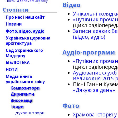
Постійна допомога Херсону
Відео
Сторінки
Унікальні колядк
Про нас і наш сайт
«Путівник проча
Новини
(цикл радіоперед
Записи деяких Ве
Фото, відео, аудіо
(відео, аудіо)
Українська церковна
архітектура
Сад Українського
Аудіо-програми
Модерну
«Путівник проча
БІБЛІОТЕКА
(цикл радіоперед
НОТИ
Аудіозапис служб
Медіа-книга
Великодня 2015 
українського співу
Пісні Ганни Кузем
Композитори
«Дякую за день»
Диригенти
Виконавці
Фото
Твори
Духовні твори
Храмова історія у