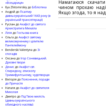
Намагаюся скачат
«Всецариця»
чином прохаю наді
Ilya Zhitomirskiy
до
Бібліотека
Якщо згода, то я на
Андрій
до
Псалтир
давньоукраїнський 1643 року (в
українській транслітерації)
Руслан
до
Акафіст до святого
Архистратига Михаїла
Лілія
до
Гостьова книга
Ольга
до
Акафіст святому
великомученику і цілителю
Пантелеймону
Benderski Valentyna
до
Зі
спогадів
Оксана
до
Ігор Соневицький.
Духовні твори
Денис
до
Акафіст свт.
Спиридону, єпископу
Тримифунтському, чудотворцю
Вікторія
до
Пояснення, поради
до Причастя
Наталя
до
Акафіст до святителя
Миколая
Дмитро
до
Під Твою милість
(давньоукраїнського
обихідного наспіву)