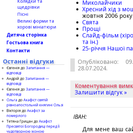
Колядки та
Миколайчики
щедрівки
Хресний хід з мо
Пісні
жовтня 2006 року
Великі форми та
Свята
хорові мініатюри
Прощі
Слайд-фільм (хіро
Дитяча сторінка
та ін.)
Гостьова книга
25-рiччя Нашої па
Контакти
Останні відгуки
Опубліковано: 09
28.07.2024.
Євгенія
до
Запитання —
відповіді
Андрій
до
Запитання —
відповіді
Коментування вим
Євгенія
до
Запитання —
Залишити відгук »
відповіді
Ольга
до
Акафіст святій
рівноапостольній княгині Ользі
Вікторія
до
Акафіст за
ІВАН
померлого
Тетяна Грицан
до
Акафіст
Пресвятої Богородиці перед Її
Для мене ваш са
чудотворною іконою