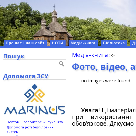
Про нас і наш сайт
НОТИ
Медіа-книга
Бібліотека
Д
Медіа-книга
Пошук
Фото, відео, 
Допомога ЗСУ
no images were found
Увага!
Ці матеріал
при використанн
обов’язкове. Дякуємо 
Невтомні волонтерські рученята
Допомога роті безпілотних
систем