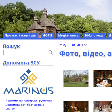
Про нас і наш сайт
НОТИ
Медіа-книга
Бібліотека
Д
Медіа-книга
Пошук
Фото, відео, 
Допомога ЗСУ
Невтомні волонтерські рученята
Допомога роті безпілотних
систем