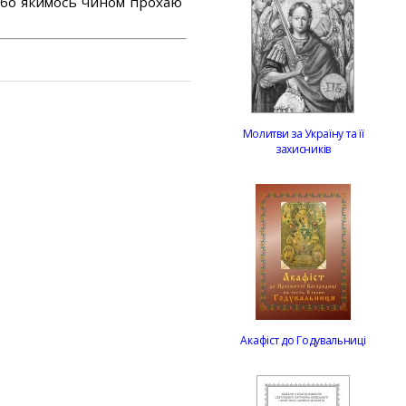
або якимось чином прохаю
Молитви за Україну та її
захисників
Акафіст до Годувальниці