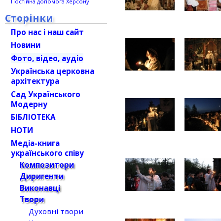
Постійна допомога Херсону
Сторінки
Про нас і наш сайт
Новини
Фото, відео, аудіо
Українська церковна
архітектура
Сад Українського
Модерну
БІБЛІОТЕКА
НОТИ
Медіа-книга
українського співу
Композитори
Диригенти
Виконавці
Твори
Духовні твори