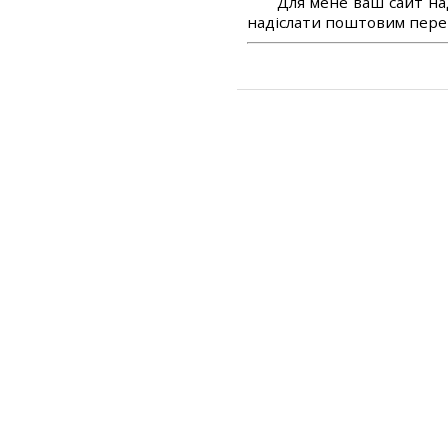
Для мене ваш сайт на
надіслати поштовим перек