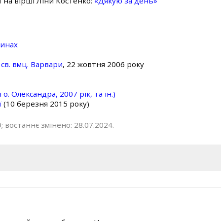
ї на вірші Ліни Костенко:
«Дякую за день»
линах
св. вмц. Варвари
, 22 жовтня 2006 року
о. Олександра, 2007 рік, та ін.)
ї
(10 березня 2015 року)
; востаннє змінено: 28.07.2024.