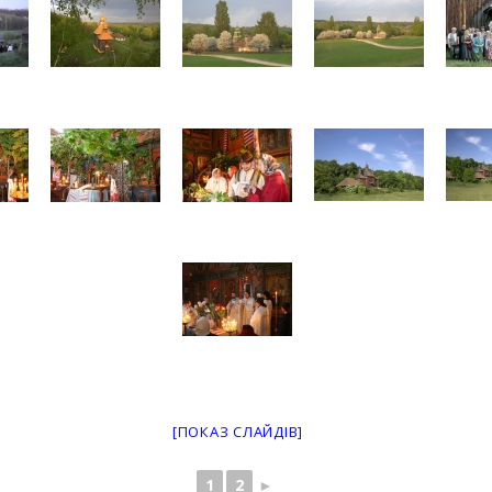
[ПОКАЗ СЛАЙДІВ]
1
2
►