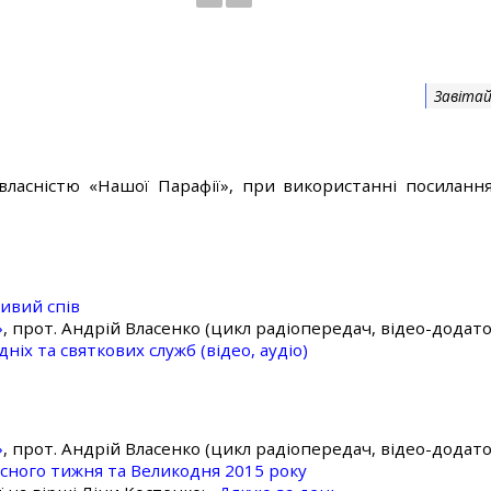
Завітай
власністю «Нашої Парафії», при використанні посилання
ивий спів
»
, прот. Андрій Власенко (цикл радіопередач, відео-додато
ніх та святкових служб (відео, аудіо)
»
, прот. Андрій Власенко (цикл радіопередач, відео-додато
асного тижня та Великодня 2015 року