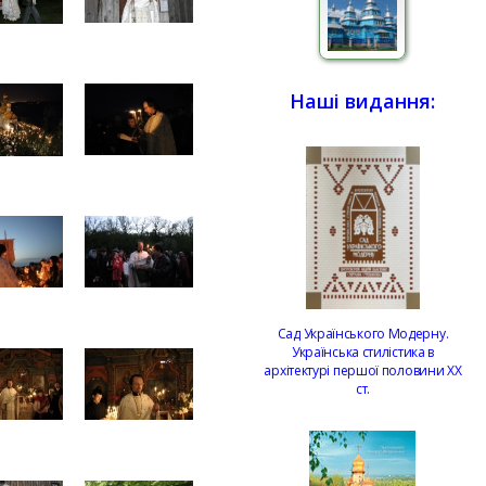
Наші видання:
Сад Українського Модерну.
Українська стилістика в
архітектурі першої половини ХХ
ст.