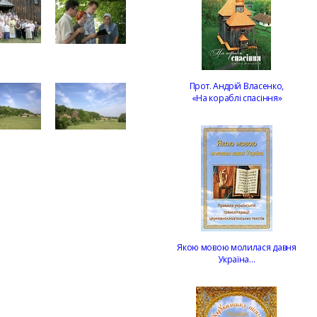
Прот. Андрій Власенко,
«На кораблі спасіння»
Якою мовою молилася давня
Україна…