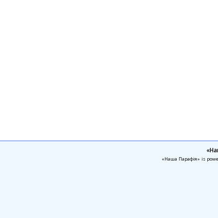
«На
«Наша Парафія» is pow