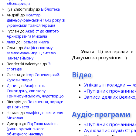
«Всецариця»
Ilya Zhitomirskiy
до
Бібліотека
Андрій
до
Псалтир
давньоукраїнський 1643 року (в
українській транслітерації)
Руслан
до
Акафіст до святого
Архистратига Михаїла
Лілія
до
Гостьова книга
Ольга
до
Акафіст святому
Увага!
Ці матеріали є 
великомученику і цілителю
Дякуємо за розуміння :-)
Пантелеймону
Benderski Valentyna
до
Зі
спогадів
Відео
Оксана
до
Ігор Соневицький.
Духовні твори
Унікальні колядки — ж
Денис
до
Акафіст свт.
«Путівник прочанина
Спиридону, єпископу
Тримифунтському, чудотворцю
Записи деяких Великод
Вікторія
до
Пояснення, поради
до Причастя
Аудіо-програми
Наталя
до
Акафіст до святителя
Миколая
«Путівник прочанина
Дмитро
до
Під Твою милість
(давньоукраїнського
Аудіозапис служб Стр
обихідного наспіву)