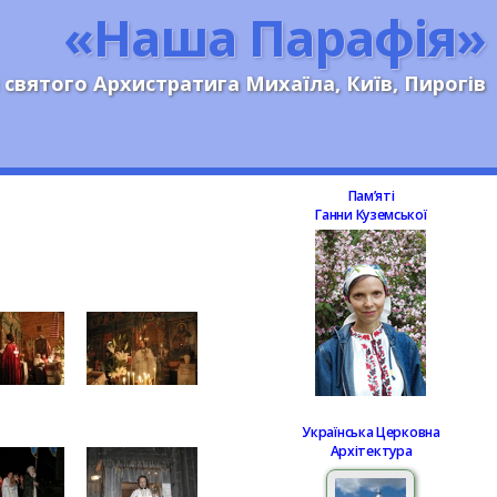
«Наша Парафія»
 святого Архистратига Михаїла, Київ, Пирогів
Памʼяті
Ганни Куземської
Українська Церковна
Архітектура