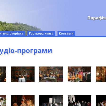
Парафія
итяча сторінка
Гостьова книга
Контакти
аудіо-програми