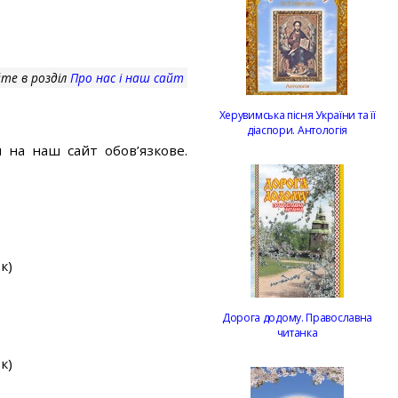
те в розділ
Про нас і наш сайт
Херувимська пісня України та її
діаспори. Антологія
 на наш сайт обов’язкове.
к)
Дорога додому. Православна
читанка
к)