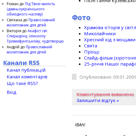
Пісні Ганни Куземсько
Роман
до
Під Твою милість
(давньоукраїнського
обихідного наспіву)
Фото
Світлана
до
Православний
молитовник для дітей
Храмова історія у світ
Вікторія
до
Акафіст свт.
Миколайчики
Спиридону, єпископу
Хресний хід з мощами 
Тримифунтському, чудотворцю
Свята
Андрій
до
Православний
Прощі
молитовник для дітей
Слайд-фільм (хіротонія 
Канали RSS
25-рiччя Нашої парафi
Канал публікацій
Канал коментарів
Опубліковано: 09.01.2009
Що таке RSS?
Вхід
Коментування вимкнено
Залишити відгук »
ІВАН