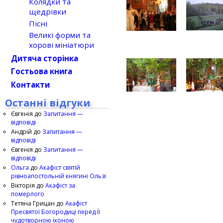
Колядки та
щедрівки
Пісні
Великі форми та
хорові мініатюри
Дитяча сторінка
Гостьова книга
Контакти
Останні відгуки
Євгенія
до
Запитання —
відповіді
Андрій
до
Запитання —
відповіді
Євгенія
до
Запитання —
відповіді
Ольга
до
Акафіст святій
рівноапостольній княгині Ользі
Вікторія
до
Акафіст за
померлого
Тетяна Грицан
до
Акафіст
Пресвятої Богородиці перед Її
чудотворною іконою