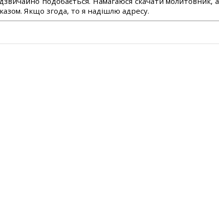
дзвичайно подобається. Намагаюся скачати молитовник, 
азом. Якщо згода, то я надішлю адресу.