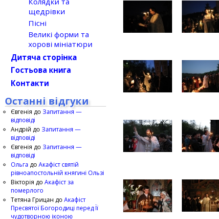
Колядки та
щедрівки
Пісні
Великі форми та
хорові мініатюри
Дитяча сторінка
Гостьова книга
Контакти
Останні відгуки
Євгенія
до
Запитання —
відповіді
Андрій
до
Запитання —
відповіді
Євгенія
до
Запитання —
відповіді
Ольга
до
Акафіст святій
рівноапостольній княгині Ользі
Вікторія
до
Акафіст за
померлого
Тетяна Грицан
до
Акафіст
Пресвятої Богородиці перед Її
чудотворною іконою