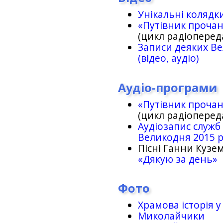
Унікальні колядк
«Путівник проча
(цикл радіоперед
Записи деяких Ве
(відео, аудіо)
Аудіо-програми
«Путівник проча
(цикл радіоперед
Аудіозапис служб
Великодня 2015 
Пісні Ганни Кузем
«Дякую за день»
Фото
Храмова історія у
Миколайчики