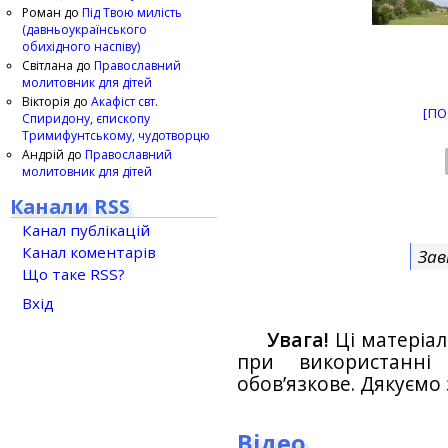
Роман
до
Під Твою милість
(давньоукраїнського
обихідного наспіву)
Світлана
до
Православний
молитовник для дітей
Вікторія
до
Акафіст свт.
[ПО
Спиридону, єпископу
Тримифунтському, чудотворцю
Андрій
до
Православний
молитовник для дітей
Канали RSS
Канал публікацій
Канал коментарів
Зав
Що таке RSS?
Вхід
Увага!
Ці матеріал
при використанн
обов’язкове. Дякуємо 
Відео