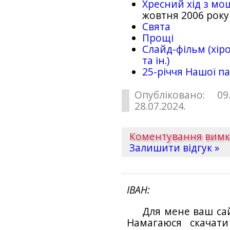
Хресний хід з мо
жовтня 2006 року
Свята
Прощі
Слайд-фільм (хіро
та ін.)
25-рiччя Нашої па
Опубліковано: 09
28.07.2024.
Коментування вим
Залишити відгук »
ІВАН
Для мене ваш са
Намагаюся скачат