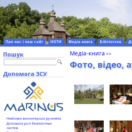
Про нас і наш сайт
НОТИ
Медіа-книга
Бібліотека
Д
Медіа-книга
Пошук
Фото, відео, 
Допомога ЗСУ
Невтомні волонтерські рученята
Допомога роті безпілотних
систем