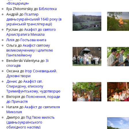
«Всецариця»
Ilya Zhitomirskiy
до
Бібліотека
Андрій
до
Псалтир
давньоукраїнський 1643 року (в
українській транслітерації)
Руслан
до
Акафіст до святого
Архистратига Михаїла
Лілія
до
Гостьова книга
Ольга
до
Акафіст святому
великомученику і цілителю
Пантелеймону
Benderski Valentyna
до
Зі
спогадів
Оксана
до
Ігор Соневицький.
Духовні твори
Денис
до
Акафіст свт.
Спиридону, єпископу
Тримифунтському, чудотворцю
Вікторія
до
Пояснення, поради
до Причастя
Наталя
до
Акафіст до святителя
Миколая
Дмитро
до
Під Твою милість
(давньоукраїнського
обихідного наспіву)