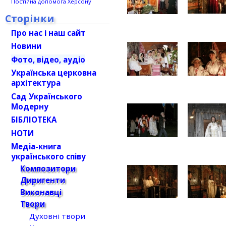
Постійна допомога Херсону
Сторінки
Про нас і наш сайт
Новини
Фото, відео, аудіо
Українська церковна
архітектура
Сад Українського
Модерну
БІБЛІОТЕКА
НОТИ
Медіа-книга
українського співу
Композитори
Диригенти
Виконавці
Твори
Духовні твори