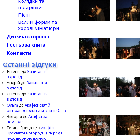
Колядки та
щедрівки
Пісні
Великі форми та
хорові мініатюри
Дитяча сторінка
Гостьова книга
Контакти
Останні відгуки
Євгенія
до
Запитання —
відповіді
Андрій
до
Запитання —
відповіді
Євгенія
до
Запитання —
відповіді
Ольга
до
Акафіст святій
рівноапостольній княгині Ользі
Вікторія
до
Акафіст за
померлого
Тетяна Грицан
до
Акафіст
Пресвятої Богородиці перед Її
чудотворною іконою