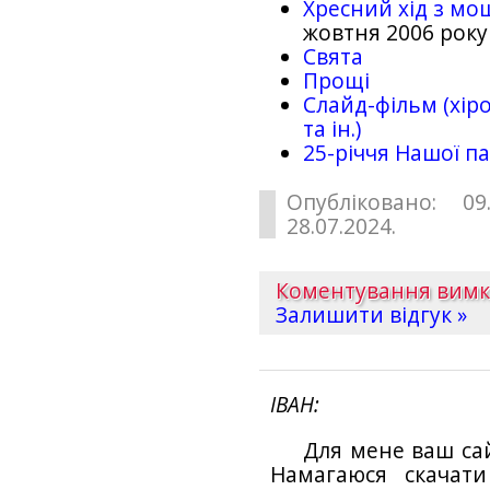
Хресний хід з мо
жовтня 2006 року
Свята
Прощі
Слайд-фільм (хіро
та ін.)
25-рiччя Нашої па
Опубліковано: 09
28.07.2024.
Коментування вим
Залишити відгук »
ІВАН
Для мене ваш са
Намагаюся скачат