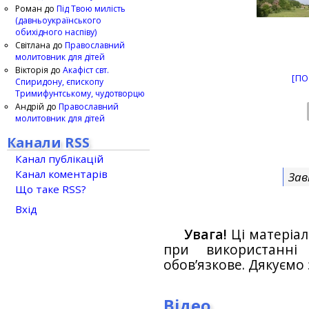
Роман
до
Під Твою милість
(давньоукраїнського
обихідного наспіву)
Світлана
до
Православний
молитовник для дітей
Вікторія
до
Акафіст свт.
[ПО
Спиридону, єпископу
Тримифунтському, чудотворцю
Андрій
до
Православний
молитовник для дітей
Канали RSS
Канал публікацій
Канал коментарів
Зав
Що таке RSS?
Вхід
Увага!
Ці матеріал
при використанн
обов’язкове. Дякуємо 
Відео