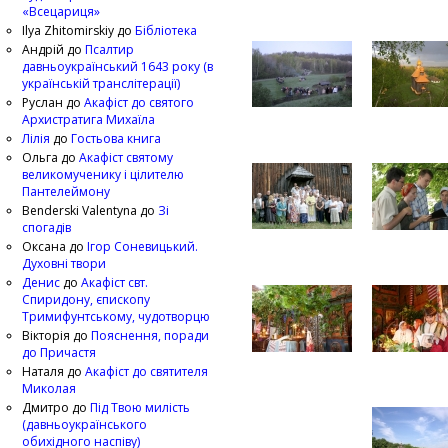
«Всецариця»
Ilya Zhitomirskiy
до
Бібліотека
Андрій
до
Псалтир
давньоукраїнський 1643 року (в
українській транслітерації)
Руслан
до
Акафіст до святого
Архистратига Михаїла
Лілія
до
Гостьова книга
Ольга
до
Акафіст святому
великомученику і цілителю
Пантелеймону
Benderski Valentyna
до
Зі
спогадів
Оксана
до
Ігор Соневицький.
Духовні твори
Денис
до
Акафіст свт.
Спиридону, єпископу
Тримифунтському, чудотворцю
Вікторія
до
Пояснення, поради
до Причастя
Наталя
до
Акафіст до святителя
Миколая
Дмитро
до
Під Твою милість
(давньоукраїнського
обихідного наспіву)