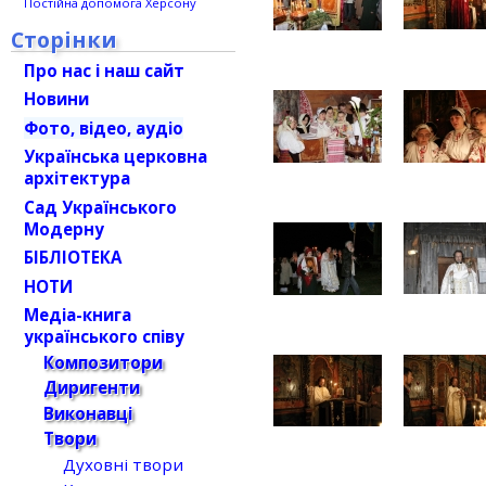
Постійна допомога Херсону
Сторінки
Про нас і наш сайт
Новини
Фото, відео, аудіо
Українська церковна
архітектура
Сад Українського
Модерну
БІБЛІОТЕКА
НОТИ
Медіа-книга
українського співу
Композитори
Диригенти
Виконавці
Твори
Духовні твори