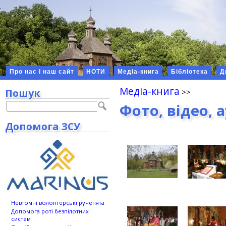
Про нас і наш сайт
НОТИ
Медіа-книга
Бібліотека
Д
Медіа-книга
Пошук
Фото, відео, 
Допомога ЗСУ
Невтомні волонтерські рученята
Допомога роті безпілотних
систем