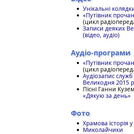
Унікальні колядк
«Путівник проча
(цикл радіоперед
Записи деяких Ве
(відео, аудіо)
Аудіо-програми
«Путівник проча
(цикл радіоперед
Аудіозапис служб
Великодня 2015 
Пісні Ганни Кузем
«Дякую за день»
Фото
Храмова історія у
Миколайчики