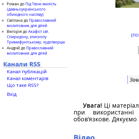
Роман
до
Під Твою милість
(давньоукраїнського
обихідного наспіву)
Світлана
до
Православний
молитовник для дітей
Вікторія
до
Акафіст свт.
[ПО
Спиридону, єпископу
Тримифунтському, чудотворцю
Андрій
до
Православний
молитовник для дітей
Канали RSS
Канал публікацій
Канал коментарів
Зав
Що таке RSS?
Вхід
Увага!
Ці матеріал
при використанн
обов’язкове. Дякуємо 
Відео