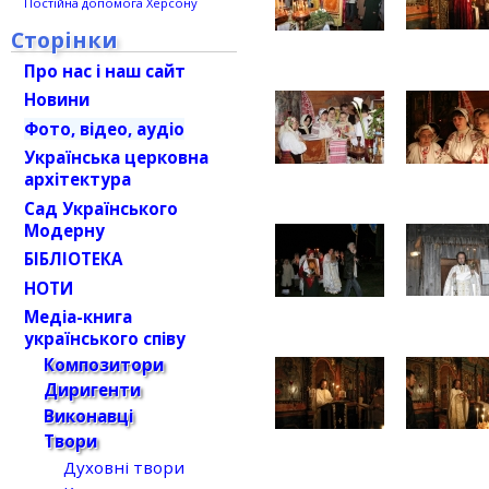
Постійна допомога Херсону
Сторінки
Про нас і наш сайт
Новини
Фото, відео, аудіо
Українська церковна
архітектура
Сад Українського
Модерну
БІБЛІОТЕКА
НОТИ
Медіа-книга
українського співу
Композитори
Диригенти
Виконавці
Твори
Духовні твори