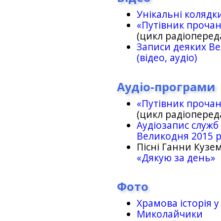
Унікальні колядк
«Путівник проча
(цикл радіоперед
Записи деяких Ве
(відео, аудіо)
Аудіо-програми
«Путівник проча
(цикл радіоперед
Аудіозапис служб
Великодня 2015 
Пісні Ганни Кузем
«Дякую за день»
Фото
Храмова історія у
Миколайчики