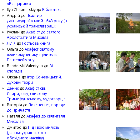
«Всецариця»
Ilya Zhitomirskiy
до
Бібліотека
Андрій
до
Псалтир
давньоукраїнський 1643 року (в
українській транслітерації)
Руслан
до
Акафіст до святого
Архистратига Михаїла
Лілія
до
Гостьова книга
Ольга
до
Акафіст святому
великомученику і цілителю
Пантелеймону
Benderski Valentyna
до
Зі
спогадів
Оксана
до
Ігор Соневицький.
Духовні твори
Денис
до
Акафіст свт.
Спиридону, єпископу
Тримифунтському, чудотворцю
Вікторія
до
Пояснення, поради
до Причастя
Наталя
до
Акафіст до святителя
Миколая
Дмитро
до
Під Твою милість
(давньоукраїнського
обихідного наспіву)