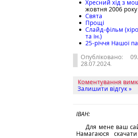
Хресний хід з мо
жовтня 2006 року
Свята
Прощі
Слайд-фільм (хіро
та ін.)
25-рiччя Нашої па
Опубліковано: 09
28.07.2024.
Коментування вим
Залишити відгук »
ІВАН
Для мене ваш са
Намагаюся скачат