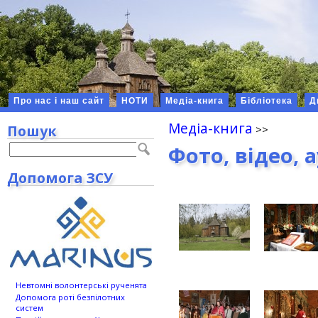
Про нас і наш сайт
НОТИ
Медіа-книга
Бібліотека
Д
Медіа-книга
Пошук
Фото, відео, 
Допомога ЗСУ
Невтомні волонтерські рученята
Допомога роті безпілотних
систем