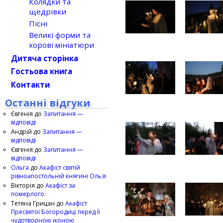
Колядки та
щедрівки
Пісні
Великі форми та
хорові мініатюри
Дитяча сторінка
Гостьова книга
Контакти
Останні відгуки
Євгенія
до
Запитання —
відповіді
Андрій
до
Запитання —
відповіді
Євгенія
до
Запитання —
відповіді
Ольга
до
Акафіст святій
рівноапостольній княгині Ользі
Вікторія
до
Акафіст за
померлого
Тетяна Грицан
до
Акафіст
Пресвятої Богородиці перед Її
чудотворною іконою