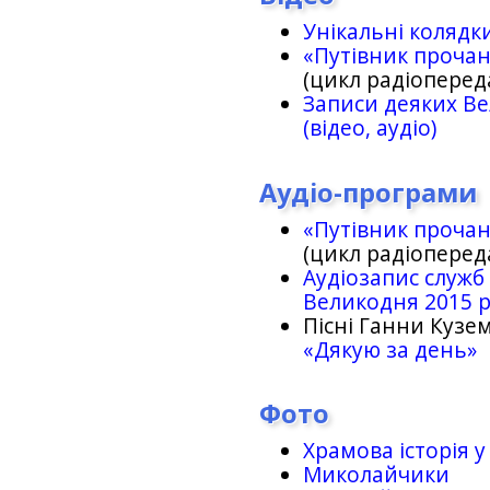
Унікальні колядк
«Путівник проча
(цикл радіоперед
Записи деяких Ве
(відео, аудіо)
Аудіо-програми
«Путівник проча
(цикл радіоперед
Аудіозапис служб
Великодня 2015 
Пісні Ганни Кузем
«Дякую за день»
Фото
Храмова історія у
Миколайчики