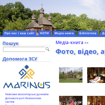
Про нас і наш сайт
НОТИ
Медіа-книга
Бібліотека
Д
Медіа-книга
Пошук
Фото, відео, 
Допомога ЗСУ
Невтомні волонтерські рученята
Допомога роті безпілотних
систем