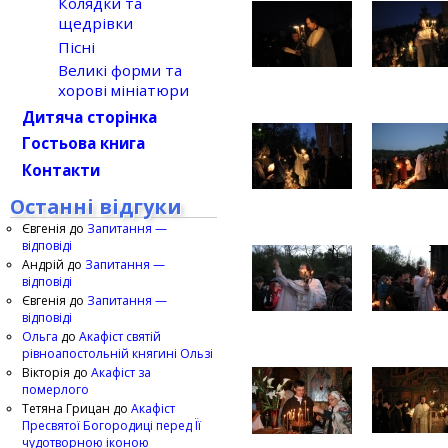
Колядки та
щедрівки
Пісні
Великі форми та
хорові мініатюри
Дитяча сторінка
Гостьова книга
Контакти
Останні відгуки
Євгенія
до
Запитання —
відповіді
Андрій
до
Запитання —
відповіді
Євгенія
до
Запитання —
відповіді
Ольга
до
Акафіст святій
рівноапостольній княгині Ользі
Вікторія
до
Акафіст за
померлого
Тетяна Грицан
до
Акафіст
Пресвятої Богородиці перед Її
чудотворною іконою