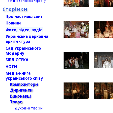
Постійна допомога Херсону
Сторінки
Про нас і наш сайт
Новини
Фото, відео, аудіо
Українська церковна
архітектура
Сад Українського
Модерну
БІБЛІОТЕКА
НОТИ
Медіа-книга
українського співу
Композитори
Диригенти
Виконавці
Твори
Духовні твори