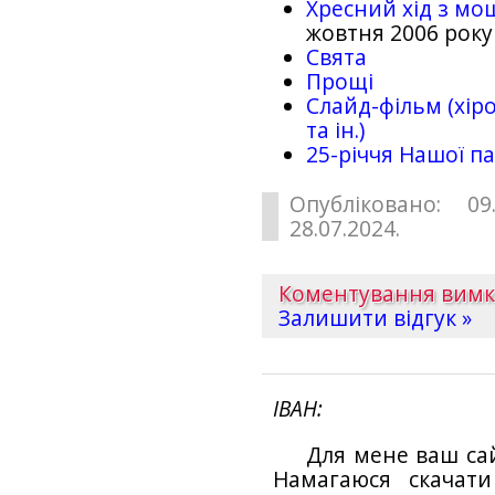
Хресний хід з мо
жовтня 2006 року
Свята
Прощі
Слайд-фільм (хіро
та ін.)
25-рiччя Нашої па
Опубліковано: 09
28.07.2024.
Коментування вим
Залишити відгук »
ІВАН
Для мене ваш са
Намагаюся скачат