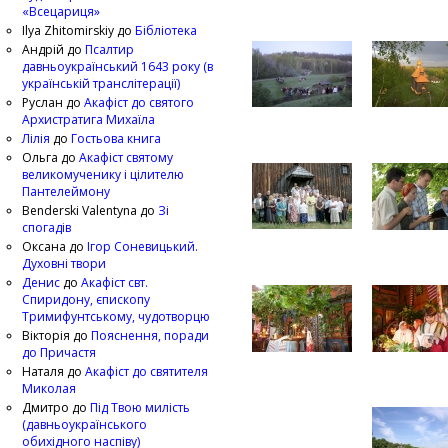
«Всецариця»
Ilya Zhitomirskiy
до
Бібліотека
Андрій
до
Псалтир
давньоукраїнський 1643 року (в
українській транслітерації)
Руслан
до
Акафіст до святого
Архистратига Михаїла
Лілія
до
Гостьова книга
Ольга
до
Акафіст святому
великомученику і цілителю
Пантелеймону
Benderski Valentyna
до
Зі
спогадів
Оксана
до
Ігор Соневицький.
Духовні твори
Денис
до
Акафіст свт.
Спиридону, єпископу
Тримифунтському, чудотворцю
Вікторія
до
Пояснення, поради
до Причастя
Наталя
до
Акафіст до святителя
Миколая
Дмитро
до
Під Твою милість
(давньоукраїнського
обихідного наспіву)