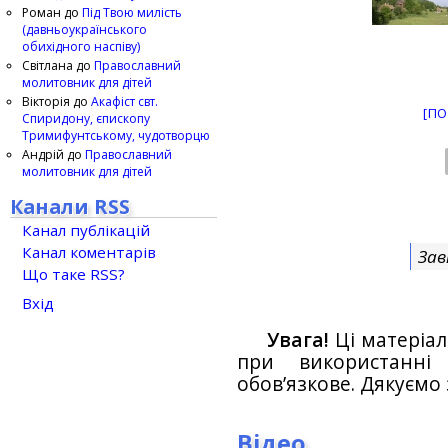
Роман
до
Під Твою милість
(давньоукраїнського
обихідного наспіву)
Світлана
до
Православний
молитовник для дітей
Вікторія
до
Акафіст свт.
[ПО
Спиридону, єпископу
Тримифунтському, чудотворцю
Андрій
до
Православний
молитовник для дітей
Канали RSS
Канал публікацій
Канал коментарів
Зав
Що таке RSS?
Вхід
Увага!
Ці матеріал
при використанн
обов’язкове. Дякуємо 
Відео