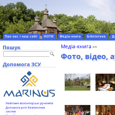
Про нас і наш сайт
НОТИ
Медіа-книга
Бібліотека
Д
Медіа-книга
Пошук
Фото, відео, 
Допомога ЗСУ
Невтомні волонтерські рученята
Допомога роті безпілотних
систем