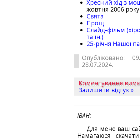
Хресний хід з мо
жовтня 2006 року
Свята
Прощі
Слайд-фільм (хіро
та ін.)
25-рiччя Нашої па
Опубліковано: 09
28.07.2024.
Коментування вим
Залишити відгук »
ІВАН
Для мене ваш са
Намагаюся скачат