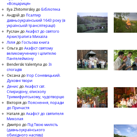
«Всецариця»
Ilya Zhitomirskiy
до
Бібліотека
Андрій
до
Псалтир
давньоукраїнський 1643 року (в
українській транслітерації)
Руслан
до
Акафіст до святого
Архистратига Михаїла
Лілія
до
Гостьова книга
Ольга
до
Акафіст святому
великомученику і цілителю
Пантелеймону
Benderski Valentyna
до
Зі
спогадів
Оксана
до
Ігор Соневицький.
Духовні твори
Денис
до
Акафіст свт.
Спиридону, єпископу
Тримифунтському, чудотворцю
Вікторія
до
Пояснення, поради
до Причастя
Наталя
до
Акафіст до святителя
Миколая
Дмитро
до
Під Твою милість
(давньоукраїнського
обихідного наспіву)