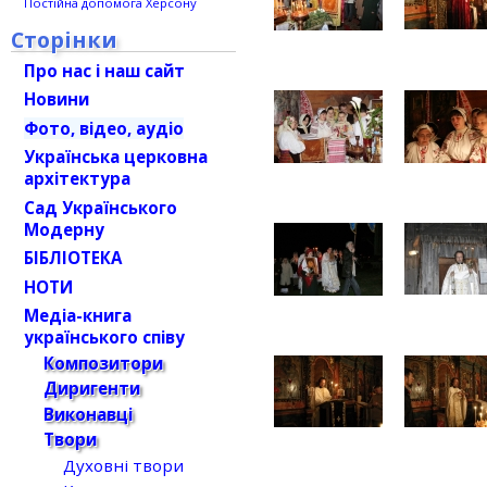
Постійна допомога Херсону
Сторінки
Про нас і наш сайт
Новини
Фото, відео, аудіо
Українська церковна
архітектура
Сад Українського
Модерну
БІБЛІОТЕКА
НОТИ
Медіа-книга
українського співу
Композитори
Диригенти
Виконавці
Твори
Духовні твори