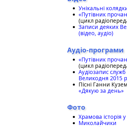
Унікальні колядк
«Путівник проча
(цикл радіоперед
Записи деяких Ве
(відео, аудіо)
Аудіо-програми
«Путівник проча
(цикл радіоперед
Аудіозапис служб
Великодня 2015 
Пісні Ганни Кузем
«Дякую за день»
Фото
Храмова історія у
Миколайчики