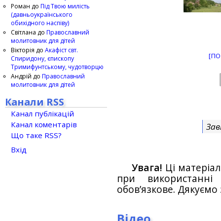
Роман
до
Під Твою милість
(давньоукраїнського
обихідного наспіву)
Світлана
до
Православний
молитовник для дітей
Вікторія
до
Акафіст свт.
[ПО
Спиридону, єпископу
Тримифунтському, чудотворцю
Андрій
до
Православний
молитовник для дітей
Канали RSS
Канал публікацій
Канал коментарів
Зав
Що таке RSS?
Вхід
Увага!
Ці матеріал
при використанн
обов’язкове. Дякуємо 
Відео