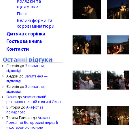
Колядки та
щедрівки
Пісні
Великі форми та
хорові мініатюри
Дитяча сторінка
Гостьова книга
Контакти
Останні відгуки
Євгенія
до
Запитання —
відповіді
Андрій
до
Запитання —
відповіді
Євгенія
до
Запитання —
відповіді
Ольга
до
Акафіст святій
рівноапостольній княгині Ользі
Вікторія
до
Акафіст за
померлого
Тетяна Грицан
до
Акафіст
Пресвятої Богородиці перед Її
чудотворною іконою