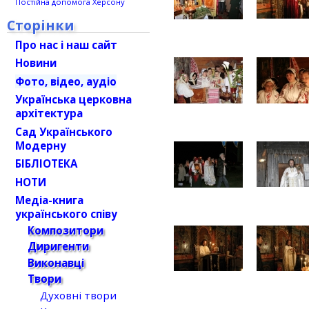
Постійна допомога Херсону
Сторінки
Про нас і наш сайт
Новини
Фото, відео, аудіо
Українська церковна
архітектура
Сад Українського
Модерну
БІБЛІОТЕКА
НОТИ
Медіа-книга
українського співу
Композитори
Диригенти
Виконавці
Твори
Духовні твори