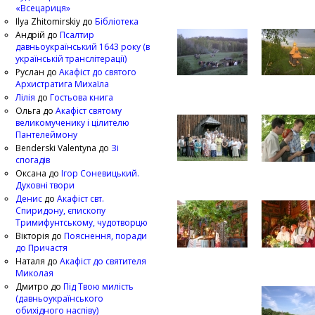
«Всецариця»
Ilya Zhitomirskiy
до
Бібліотека
Андрій
до
Псалтир
давньоукраїнський 1643 року (в
українській транслітерації)
Руслан
до
Акафіст до святого
Архистратига Михаїла
Лілія
до
Гостьова книга
Ольга
до
Акафіст святому
великомученику і цілителю
Пантелеймону
Benderski Valentyna
до
Зі
спогадів
Оксана
до
Ігор Соневицький.
Духовні твори
Денис
до
Акафіст свт.
Спиридону, єпископу
Тримифунтському, чудотворцю
Вікторія
до
Пояснення, поради
до Причастя
Наталя
до
Акафіст до святителя
Миколая
Дмитро
до
Під Твою милість
(давньоукраїнського
обихідного наспіву)