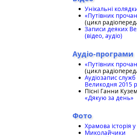
Унікальні колядк
«Путівник проча
(цикл радіоперед
Записи деяких Ве
(відео, аудіо)
Аудіо-програми
«Путівник проча
(цикл радіоперед
Аудіозапис служб
Великодня 2015 
Пісні Ганни Кузем
«Дякую за день»
Фото
Храмова історія у
Миколайчики