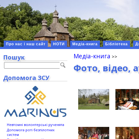
Про нас і наш сайт
НОТИ
Медіа-книга
Бібліотека
Д
Медіа-книга
Пошук
Фото, відео, 
Допомога ЗСУ
Невтомні волонтерські рученята
Допомога роті безпілотних
систем