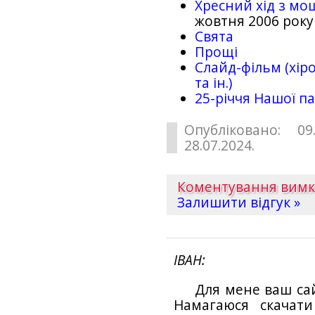
Хресний хід з мо
жовтня 2006 року
Свята
Прощі
Слайд-фільм (хіро
та ін.)
25-рiччя Нашої па
Опубліковано: 09
28.07.2024.
Коментування вим
Залишити відгук »
ІВАН
Для мене ваш са
Намагаюся скачат