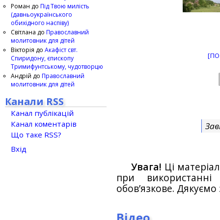
Роман
до
Під Твою милість
(давньоукраїнського
обихідного наспіву)
Світлана
до
Православний
молитовник для дітей
Вікторія
до
Акафіст свт.
[ПО
Спиридону, єпископу
Тримифунтському, чудотворцю
Андрій
до
Православний
молитовник для дітей
Канали RSS
Канал публікацій
Канал коментарів
Зав
Що таке RSS?
Вхід
Увага!
Ці матеріал
при використанн
обов’язкове. Дякуємо 
Відео