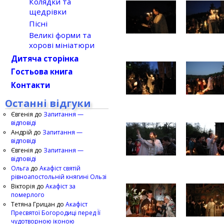
Колядки та
щедрівки
Пісні
Великі форми та
хорові мініатюри
Дитяча сторінка
Гостьова книга
Контакти
Останні відгуки
Євгенія
до
Запитання —
відповіді
Андрій
до
Запитання —
відповіді
Євгенія
до
Запитання —
відповіді
Ольга
до
Акафіст святій
рівноапостольній княгині Ользі
Вікторія
до
Акафіст за
померлого
Тетяна Грицан
до
Акафіст
Пресвятої Богородиці перед Її
чудотворною іконою