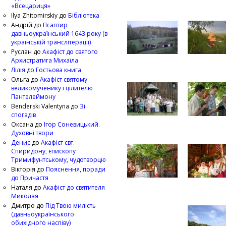
«Всецариця»
Ilya Zhitomirskiy
до
Бібліотека
Андрій
до
Псалтир
давньоукраїнський 1643 року (в
українській транслітерації)
Руслан
до
Акафіст до святого
Архистратига Михаїла
Лілія
до
Гостьова книга
Ольга
до
Акафіст святому
великомученику і цілителю
Пантелеймону
Benderski Valentyna
до
Зі
спогадів
Оксана
до
Ігор Соневицький.
Духовні твори
Денис
до
Акафіст свт.
Спиридону, єпископу
Тримифунтському, чудотворцю
Вікторія
до
Пояснення, поради
до Причастя
Наталя
до
Акафіст до святителя
Миколая
Дмитро
до
Під Твою милість
(давньоукраїнського
обихідного наспіву)