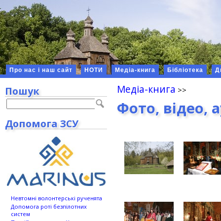
Про нас і наш сайт
НОТИ
Медіа-книга
Бібліотека
Д
Медіа-книга
Пошук
Фото, відео, 
Допомога ЗСУ
Невтомні волонтерські рученята
Допомога роті безпілотних
систем