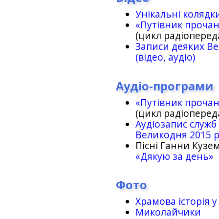
Унікальні колядк
«Путівник проча
(цикл радіоперед
Записи деяких Ве
(відео, аудіо)
Аудіо-програми
«Путівник проча
(цикл радіоперед
Аудіозапис служб
Великодня 2015 
Пісні Ганни Кузем
«Дякую за день»
Фото
Храмова історія у
Миколайчики