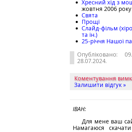
Хресний хід з мо
жовтня 2006 року
Свята
Прощі
Слайд-фільм (хіро
та ін.)
25-рiччя Нашої па
Опубліковано: 09
28.07.2024.
Коментування вим
Залишити відгук »
ІВАН
Для мене ваш са
Намагаюся скачат