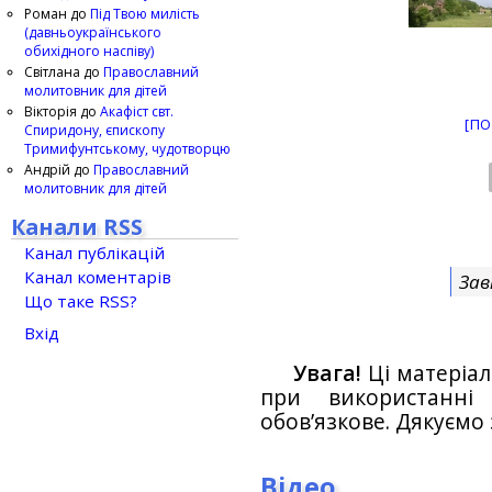
Роман
до
Під Твою милість
(давньоукраїнського
обихідного наспіву)
Світлана
до
Православний
молитовник для дітей
Вікторія
до
Акафіст свт.
[ПО
Спиридону, єпископу
Тримифунтському, чудотворцю
Андрій
до
Православний
молитовник для дітей
Канали RSS
Канал публікацій
Канал коментарів
Зав
Що таке RSS?
Вхід
Увага!
Ці матеріал
при використанн
обов’язкове. Дякуємо 
Відео