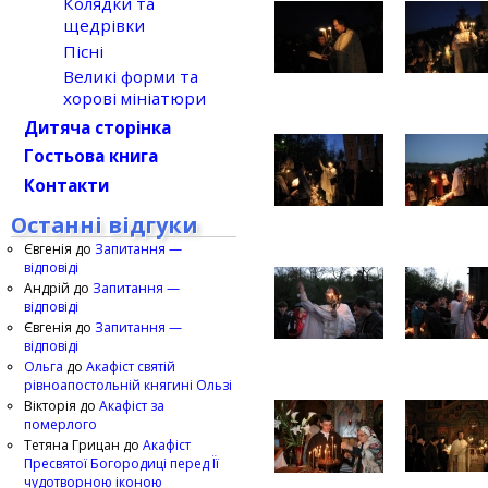
Колядки та
щедрівки
Пісні
Великі форми та
хорові мініатюри
Дитяча сторінка
Гостьова книга
Контакти
Останні відгуки
Євгенія
до
Запитання —
відповіді
Андрій
до
Запитання —
відповіді
Євгенія
до
Запитання —
відповіді
Ольга
до
Акафіст святій
рівноапостольній княгині Ользі
Вікторія
до
Акафіст за
померлого
Тетяна Грицан
до
Акафіст
Пресвятої Богородиці перед Її
чудотворною іконою