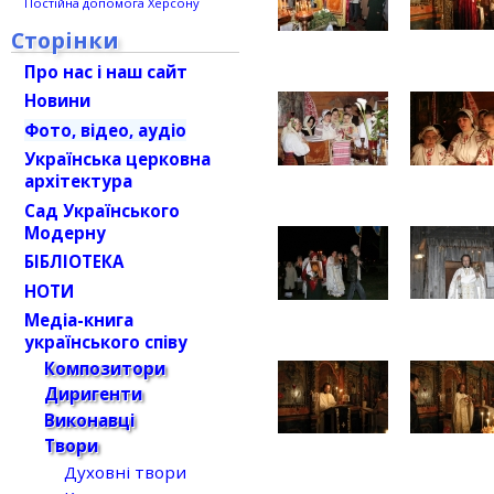
Постійна допомога Херсону
Сторінки
Про нас і наш сайт
Новини
Фото, відео, аудіо
Українська церковна
архітектура
Сад Українського
Модерну
БІБЛІОТЕКА
НОТИ
Медіа-книга
українського співу
Композитори
Диригенти
Виконавці
Твори
Духовні твори