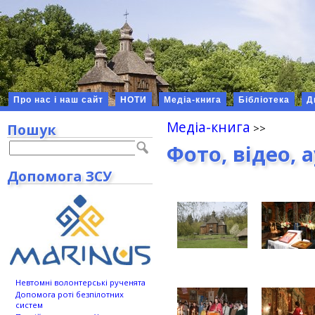
Про нас і наш сайт
НОТИ
Медіа-книга
Бібліотека
Д
Медіа-книга
Пошук
Фото, відео, 
Допомога ЗСУ
Невтомні волонтерські рученята
Допомога роті безпілотних
систем