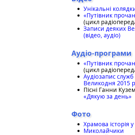
Унікальні колядк
«Путівник проча
(цикл радіоперед
Записи деяких Ве
(відео, аудіо)
Аудіо-програми
«Путівник проча
(цикл радіоперед
Аудіозапис служб
Великодня 2015 
Пісні Ганни Кузем
«Дякую за день»
Фото
Храмова історія у
Миколайчики