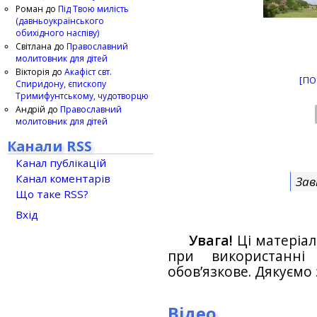
Роман
до
Під Твою милість
(давньоукраїнського
обихідного наспіву)
Світлана
до
Православний
молитовник для дітей
Вікторія
до
Акафіст свт.
[ПО
Спиридону, єпископу
Тримифунтському, чудотворцю
Андрій
до
Православний
молитовник для дітей
Канали RSS
Канал публікацій
Канал коментарів
Зав
Що таке RSS?
Вхід
Увага!
Ці матеріал
при використанн
обов’язкове. Дякуємо 
Відео