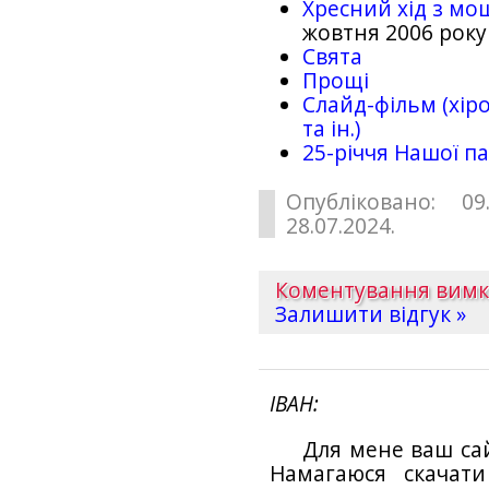
Хресний хід з мо
жовтня 2006 року
Свята
Прощі
Слайд-фільм (хіро
та ін.)
25-рiччя Нашої па
Опубліковано: 09
28.07.2024.
Коментування вим
Залишити відгук »
ІВАН
Для мене ваш са
Намагаюся скачат