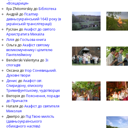
«Всецариця»
Ilya Zhitomirskiy
до
Бібліотека
Андрій
до
Псалтир
давньоукраїнський 1643 року (в
українській транслітерації)
Руслан
до
Акафіст до святого
Архистратига Михаїла
Лілія
до
Гостьова книга
Ольга
до
Акафіст святому
великомученику і цілителю
Пантелеймону
Benderski Valentyna
до
Зі
спогадів
Оксана
до
Ігор Соневицький.
Духовні твори
Денис
до
Акафіст свт.
Спиридону, єпископу
Тримифунтському, чудотворцю
Вікторія
до
Пояснення, поради
до Причастя
Наталя
до
Акафіст до святителя
Миколая
Дмитро
до
Під Твою милість
(давньоукраїнського
обихідного наспіву)