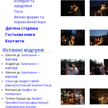
Колядки та
щедрівки
Пісні
Великі форми та
хорові мініатюри
Дитяча сторінка
Гостьова книга
Контакти
Останні відгуки
Євгенія
до
Запитання —
відповіді
Андрій
до
Запитання —
відповіді
Євгенія
до
Запитання —
відповіді
Ольга
до
Акафіст святій
рівноапостольній княгині Ользі
Вікторія
до
Акафіст за
померлого
Тетяна Грицан
до
Акафіст
Пресвятої Богородиці перед Її
чудотворною іконою