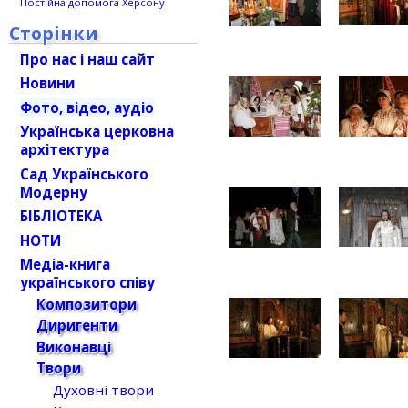
Постійна допомога Херсону
Сторінки
Про нас і наш сайт
Новини
Фото, відео, аудіо
Українська церковна
архітектура
Сад Українського
Модерну
БІБЛІОТЕКА
НОТИ
Медіа-книга
українського співу
Композитори
Диригенти
Виконавці
Твори
Духовні твори