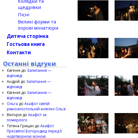
Колядки та
щедрівки
Пісні
Великі форми та
хорові мініатюри
Дитяча сторінка
Гостьова книга
Контакти
Останні відгуки
Євгенія
до
Запитання —
відповіді
Андрій
до
Запитання —
відповіді
Євгенія
до
Запитання —
відповіді
Ольга
до
Акафіст святій
рівноапостольній княгині Ользі
Вікторія
до
Акафіст за
померлого
Тетяна Грицан
до
Акафіст
Пресвятої Богородиці перед Її
чудотворною іконою