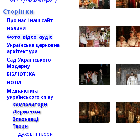
Постійна допомога Херсону
Сторінки
Про нас і наш сайт
Новини
Фото, відео, аудіо
Українська церковна
архітектура
Сад Українського
Модерну
БІБЛІОТЕКА
НОТИ
Медіа-книга
українського співу
Композитори
Диригенти
Виконавці
Твори
Духовні твори