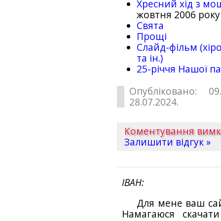
Хресний хід з мо
жовтня 2006 року
Свята
Прощі
Слайд-фільм (хіро
та ін.)
25-рiччя Нашої па
Опубліковано: 09
28.07.2024.
Коментування вим
Залишити відгук »
ІВАН
Для мене ваш са
Намагаюся скачат