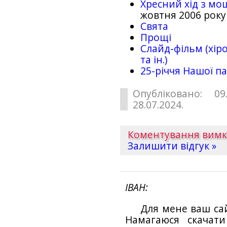
Хресний хід з мо
жовтня 2006 року
Свята
Прощі
Слайд-фільм (хіро
та ін.)
25-рiччя Нашої па
Опубліковано: 09
28.07.2024.
Коментування вим
Залишити відгук »
ІВАН
Для мене ваш са
Намагаюся скачат