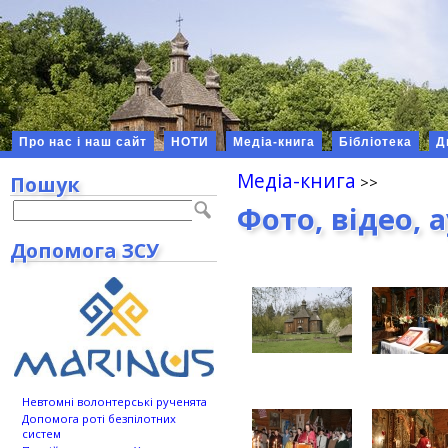
Про нас і наш сайт
НОТИ
Медіа-книга
Бібліотека
Д
Медіа-книга
Пошук
Фото, відео, 
Допомога ЗСУ
Невтомні волонтерські рученята
Допомога роті безпілотних
систем