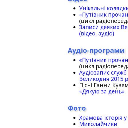
Унікальні колядк
«Путівник проча
(цикл радіоперед
Записи деяких Ве
(відео, аудіо)
Аудіо-програми
«Путівник проча
(цикл радіоперед
Аудіозапис служб
Великодня 2015 
Пісні Ганни Кузем
«Дякую за день»
Фото
Храмова історія у
Миколайчики