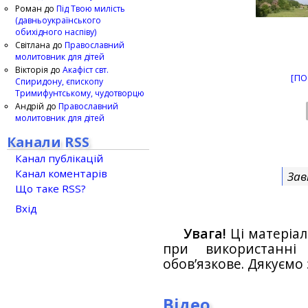
Роман
до
Під Твою милість
(давньоукраїнського
обихідного наспіву)
Світлана
до
Православний
молитовник для дітей
Вікторія
до
Акафіст свт.
[ПО
Спиридону, єпископу
Тримифунтському, чудотворцю
Андрій
до
Православний
молитовник для дітей
Канали RSS
Канал публікацій
Канал коментарів
Зав
Що таке RSS?
Вхід
Увага!
Ці матеріал
при використанн
обов’язкове. Дякуємо 
Відео