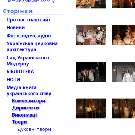
Постійна допомога Херсону
Сторінки
Про нас і наш сайт
Новини
Фото, відео, аудіо
Українська церковна
архітектура
Сад Українського
Модерну
БІБЛІОТЕКА
НОТИ
Медіа-книга
українського співу
Композитори
Диригенти
Виконавці
Твори
Духовні твори