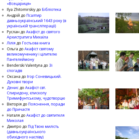
«Всецариця»
Ilya Zhitomirskiy
до
Бібліотека
Андрій
до
Псалтир
давньоукраїнський 1643 року (в
українській транслітерації)
Руслан
до
Акафіст до святого
Архистратига Михаїла
Лілія
до
Гостьова книга
Ольга
до
Акафіст святому
великомученику і цілителю
Пантелеймону
Benderski Valentyna
до
Зі
спогадів
Оксана
до
Ігор Соневицький.
Духовні твори
Денис
до
Акафіст свт.
Спиридону, єпископу
Тримифунтському, чудотворцю
Вікторія
до
Пояснення, поради
до Причастя
Наталя
до
Акафіст до святителя
Миколая
Дмитро
до
Під Твою милість
(давньоукраїнського
обихідного наспіву)