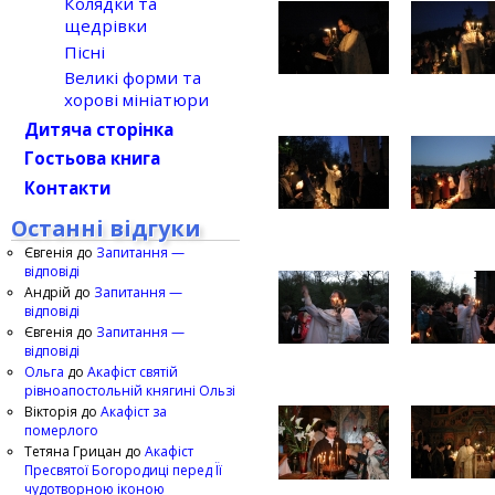
Колядки та
щедрівки
Пісні
Великі форми та
хорові мініатюри
Дитяча сторінка
Гостьова книга
Контакти
Останні відгуки
Євгенія
до
Запитання —
відповіді
Андрій
до
Запитання —
відповіді
Євгенія
до
Запитання —
відповіді
Ольга
до
Акафіст святій
рівноапостольній княгині Ользі
Вікторія
до
Акафіст за
померлого
Тетяна Грицан
до
Акафіст
Пресвятої Богородиці перед Її
чудотворною іконою