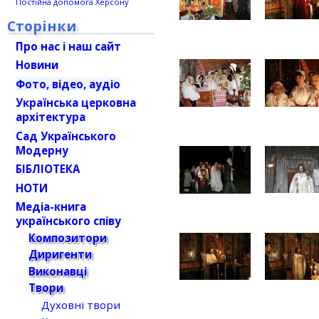
Постійна допомога Херсону
Сторінки
Про нас і наш сайт
Новини
Фото, відео, аудіо
Українська церковна
архітектура
Сад Українського
Модерну
БІБЛІОТЕКА
НОТИ
Медіа-книга
українського співу
Композитори
Диригенти
Виконавці
Твори
Духовні твори