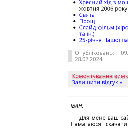
Хресний хід з мо
жовтня 2006 року
Свята
Прощі
Слайд-фільм (хіро
та ін.)
25-рiччя Нашої па
Опубліковано: 09
28.07.2024.
Коментування вим
Залишити відгук »
ІВАН
Для мене ваш са
Намагаюся скачат