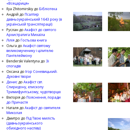
«Всецариця»
Ilya Zhitomirskiy
до
Бібліотека
Андрій
до
Псалтир
давньоукраїнський 1643 року (в
українській транслітерації)
Руслан
до
Акафіст до святого
Архистратига Михаїла
Лілія
до
Гостьова книга
Ольга
до
Акафіст святому
великомученику і цілителю
Пантелеймону
Benderski Valentyna
до
Зі
спогадів
Оксана
до
Ігор Соневицький.
Духовні твори
Денис
до
Акафіст свт.
Спиридону, єпископу
Тримифунтському, чудотворцю
Вікторія
до
Пояснення, поради
до Причастя
Наталя
до
Акафіст до святителя
Миколая
Дмитро
до
Під Твою милість
(давньоукраїнського
обихідного наспіву)