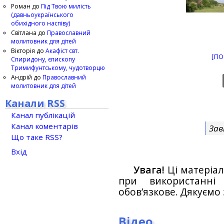
Роман
до
Під Твою милість
(давньоукраїнського
обихідного наспіву)
Світлана
до
Православний
молитовник для дітей
Вікторія
до
Акафіст свт.
[ПО
Спиридону, єпископу
Тримифунтському, чудотворцю
Андрій
до
Православний
молитовник для дітей
Канали RSS
Канал публікацій
Канал коментарів
Зав
Що таке RSS?
Вхід
Увага!
Ці матеріал
при використанн
обов’язкове. Дякуємо 
Відео