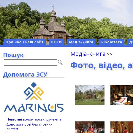
Про нас і наш сайт
НОТИ
Медіа-книга
Бібліотека
Д
Медіа-книга
Пошук
Фото, відео, 
Допомога ЗСУ
Невтомні волонтерські рученята
Допомога роті безпілотних
систем