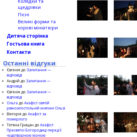
Колядки та
щедрівки
Пісні
Великі форми та
хорові мініатюри
Дитяча сторінка
Гостьова книга
Контакти
Останні відгуки
Євгенія
до
Запитання —
відповіді
Андрій
до
Запитання —
відповіді
Євгенія
до
Запитання —
відповіді
Ольга
до
Акафіст святій
рівноапостольній княгині Ользі
Вікторія
до
Акафіст за
померлого
Тетяна Грицан
до
Акафіст
Пресвятої Богородиці перед Її
чудотворною іконою