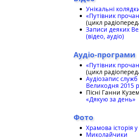
Унікальні колядк
«Путівник проча
(цикл радіоперед
Записи деяких Ве
(відео, аудіо)
Аудіо-програми
«Путівник проча
(цикл радіоперед
Аудіозапис служб
Великодня 2015 
Пісні Ганни Кузем
«Дякую за день»
Фото
Храмова історія у
Миколайчики