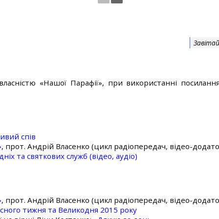
Завітай
власністю «Нашої Парафії», при використанні посилання
ивий спів
»
, прот. Андрій Власенко (цикл радіопередач, відео-додато
ніх та святкових служб (відео, аудіо)
»
, прот. Андрій Власенко (цикл радіопередач, відео-додато
асного тижня та Великодня 2015 року