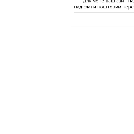
Для мене ваш сайт на
надіслати поштовим перек