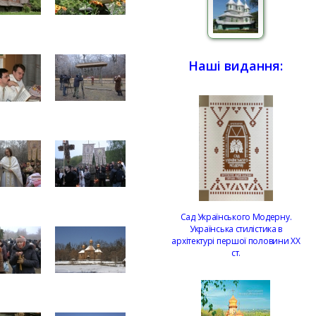
Наші видання:
Сад Українського Модерну.
Українська стилістика в
архітектурі першої половини ХХ
ст.