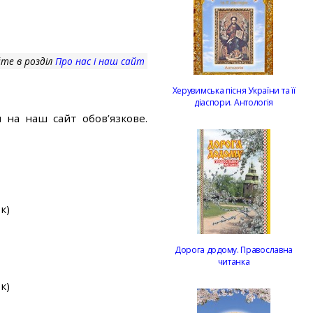
те в розділ
Про нас і наш сайт
Херувимська пісня України та її
діаспори. Антологія
 на наш сайт обов’язкове.
к)
Дорога додому. Православна
читанка
к)