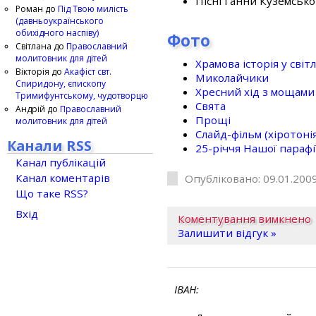
Пісні Ганни Куземсько
Роман
до
Під Твою милість
(давньоукраїнського
обихідного наспіву)
Фото
Світлана
до
Православний
молитовник для дітей
Храмова історія у світ
Вікторія
до
Акафіст свт.
Миколайчики
Спиридону, єпископу
Хресний хід з мощами 
Тримифунтському, чудотворцю
Свята
Андрій
до
Православний
Прощі
молитовник для дітей
Слайд-фільм (хіротонія 
Канали RSS
25-рiччя Нашої парафi
Канал публікацій
Канал коментарів
Опубліковано: 09.01.2009
Що таке RSS?
Вхід
Коментування вимкнено
Залишити відгук »
ІВАН