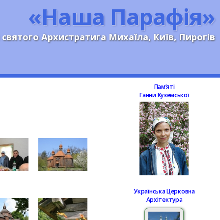
«Наша Парафія»
 святого Архистратига Михаїла, Київ, Пирогів
Памʼяті
Ганни Куземської
Українська Церковна
Архітектура