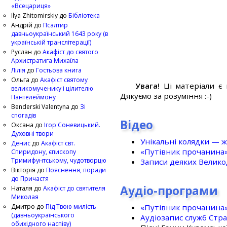
«Всецариця»
Ilya Zhitomirskiy
до
Бібліотека
Андрій
до
Псалтир
давньоукраїнський 1643 року (в
українській транслітерації)
Руслан
до
Акафіст до святого
Архистратига Михаїла
Лілія
до
Гостьова книга
Ольга
до
Акафіст святому
Увага!
Ці матеріали є 
великомученику і цілителю
Дякуємо за розуміння :-)
Пантелеймону
Benderski Valentyna
до
Зі
спогадів
Відео
Оксана
до
Ігор Соневицький.
Духовні твори
Унікальні колядки — ж
Денис
до
Акафіст свт.
«Путівник прочанина
Спиридону, єпископу
Тримифунтському, чудотворцю
Записи деяких Великод
Вікторія
до
Пояснення, поради
до Причастя
Аудіо-програми
Наталя
до
Акафіст до святителя
Миколая
«Путівник прочанина
Дмитро
до
Під Твою милість
(давньоукраїнського
Аудіозапис служб Стр
обихідного наспіву)