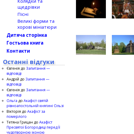
Колядки та
щедрівки
Пісні
Великі форми та
хорові мініатюри
Дитяча сторінка
Гостьова книга
Контакти
Останні відгуки
Євгенія
до
Запитання —
відповіді
Андрій
до
Запитання —
відповіді
Євгенія
до
Запитання —
відповіді
Ольга
до
Акафіст святій
рівноапостольній княгині Ользі
Вікторія
до
Акафіст за
померлого
Тетяна Грицан
до
Акафіст
Пресвятої Богородиці перед Її
чудотворною іконою