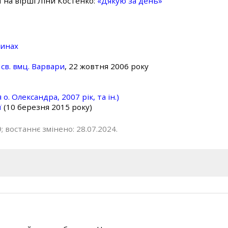
ї на вірші Ліни Костенко:
«Дякую за день»
линах
св. вмц. Варвари
, 22 жовтня 2006 року
о. Олександра, 2007 рік, та ін.)
ї
(10 березня 2015 року)
; востаннє змінено: 28.07.2024.