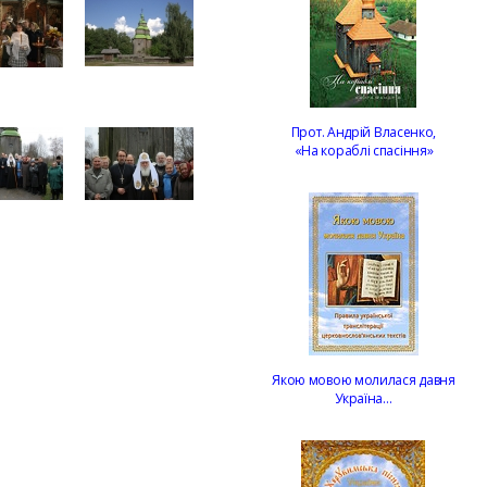
Прот. Андрій Власенко,
«На кораблі спасіння»
Якою мовою молилася давня
Україна…