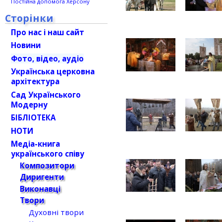
Постійна допомога Херсону
Сторінки
Про нас і наш сайт
Новини
Фото, відео, аудіо
Українська церковна
архітектура
Сад Українського
Модерну
БІБЛІОТЕКА
НОТИ
Медіа-книга
українського співу
Композитори
Диригенти
Виконавці
Твори
Духовні твори