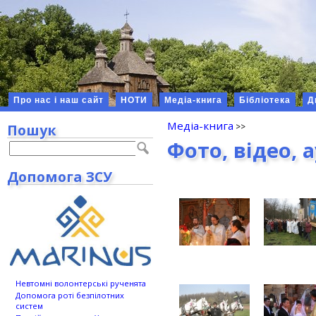
Про нас і наш сайт
НОТИ
Медіа-книга
Бібліотека
Д
Медіа-книга
Пошук
Фото, відео, 
Допомога ЗСУ
Невтомні волонтерські рученята
Допомога роті безпілотних
систем