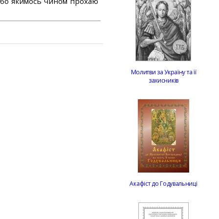
або якимось чином прохаю
Молитви за Україну та її
захисників
Акафіст до Годувальниці