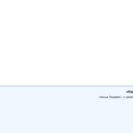
«На
«Наша Парафія» is pow