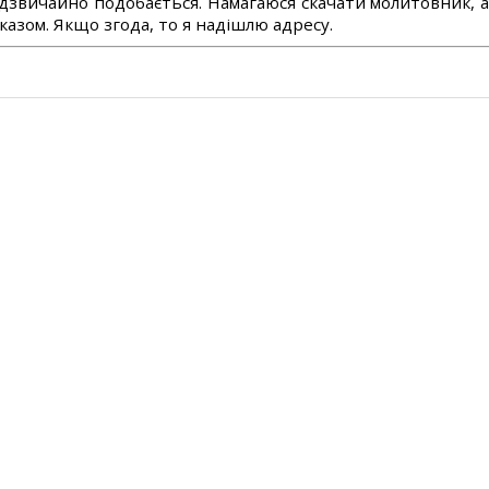
дзвичайно подобається. Намагаюся скачати молитовник, 
азом. Якщо згода, то я надішлю адресу.