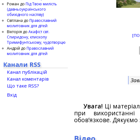
Роман
до
Під Твою милість
(давньоукраїнського
обихідного наспіву)
Світлана
до
Православний
молитовник для дітей
Вікторія
до
Акафіст свт.
[ПО
Спиридону, єпископу
Тримифунтському, чудотворцю
Андрій
до
Православний
молитовник для дітей
Канали RSS
Канал публікацій
Канал коментарів
Зав
Що таке RSS?
Вхід
Увага!
Ці матеріал
при використанн
обов’язкове. Дякуємо 
Відео