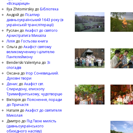
«Всецариця»
Ilya Zhitomirskiy
до
Бібліотека
Андрій
до
Псалтир
давньоукраїнський 1643 року (в
українській транслітерації)
Руслан
до
Акафіст до святого
Архистратига Михаїла
Лілія
до
Гостьова книга
Ольга
до
Акафіст святому
великомученику і цілителю
Пантелеймону
Benderski Valentyna
до
Зі
спогадів
Оксана
до
Ігор Соневицький.
Духовні твори
Денис
до
Акафіст свт.
Спиридону, єпископу
Тримифунтському, чудотворцю
Вікторія
до
Пояснення, поради
до Причастя
Наталя
до
Акафіст до святителя
Миколая
Дмитро
до
Під Твою милість
(давньоукраїнського
обихідного наспіву)