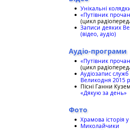
Унікальні колядк
«Путівник проча
(цикл радіоперед
Записи деяких Ве
(відео, аудіо)
Аудіо-програми
«Путівник проча
(цикл радіоперед
Аудіозапис служб
Великодня 2015 
Пісні Ганни Кузем
«Дякую за день»
Фото
Храмова історія у
Миколайчики