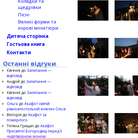
Колядки та
щедрівки
Пісні
Великі форми та
хорові мініатюри
Дитяча сторінка
Гостьова книга
Контакти
Останні відгуки
Євгенія
до
Запитання —
відповіді
Андрій
до
Запитання —
відповіді
Євгенія
до
Запитання —
відповіді
Ольга
до
Акафіст святій
рівноапостольній княгині Ользі
Вікторія
до
Акафіст за
померлого
Тетяна Грицан
до
Акафіст
Пресвятої Богородиці перед Її
чудотворною іконою