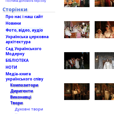
Постійна допомога Херсону
Сторінки
Про нас і наш сайт
Новини
Фото, відео, аудіо
Українська церковна
архітектура
Сад Українського
Модерну
БІБЛІОТЕКА
НОТИ
Медіа-книга
українського співу
Композитори
Диригенти
Виконавці
Твори
Духовні твори