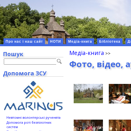
Про нас і наш сайт
НОТИ
Медіа-книга
Бібліотека
Д
Медіа-книга
Пошук
Фото, відео, 
Допомога ЗСУ
Невтомні волонтерські рученята
Допомога роті безпілотних
систем