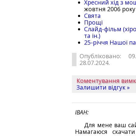
Хресний хід з мо
жовтня 2006 року
Свята
Прощі
Слайд-фільм (хіро
та ін.)
25-рiччя Нашої па
Опубліковано: 09
28.07.2024.
Коментування вим
Залишити відгук »
ІВАН
Для мене ваш са
Намагаюся скачат