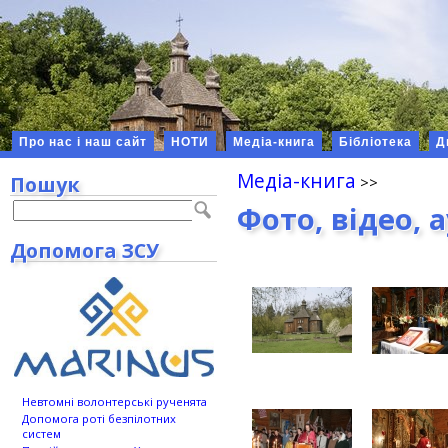
Про нас і наш сайт
НОТИ
Медіа-книга
Бібліотека
Д
Медіа-книга
Пошук
Фото, відео, 
Допомога ЗСУ
Невтомні волонтерські рученята
Допомога роті безпілотних
систем