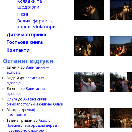
Колядки та
щедрівки
Пісні
Великі форми та
хорові мініатюри
Дитяча сторінка
Гостьова книга
Контакти
Останні відгуки
Євгенія
до
Запитання —
відповіді
Андрій
до
Запитання —
відповіді
Євгенія
до
Запитання —
відповіді
Ольга
до
Акафіст святій
рівноапостольній княгині Ользі
Вікторія
до
Акафіст за
померлого
Тетяна Грицан
до
Акафіст
Пресвятої Богородиці перед Її
чудотворною іконою