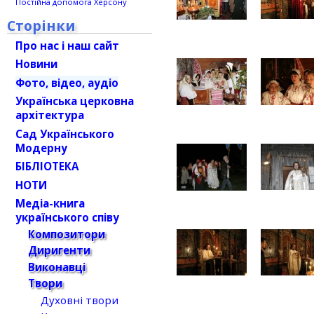
Постійна допомога Херсону
Сторінки
Про нас і наш сайт
Новини
Фото, відео, аудіо
Українська церковна
архітектура
Сад Українського
Модерну
БІБЛІОТЕКА
НОТИ
Медіа-книга
українського співу
Композитори
Диригенти
Виконавці
Твори
Духовні твори