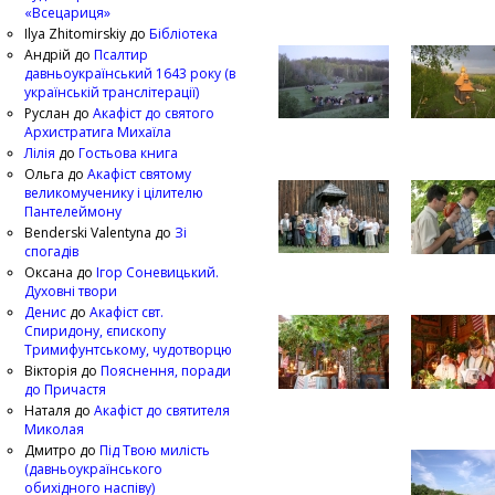
«Всецариця»
Ilya Zhitomirskiy
до
Бібліотека
Андрій
до
Псалтир
давньоукраїнський 1643 року (в
українській транслітерації)
Руслан
до
Акафіст до святого
Архистратига Михаїла
Лілія
до
Гостьова книга
Ольга
до
Акафіст святому
великомученику і цілителю
Пантелеймону
Benderski Valentyna
до
Зі
спогадів
Оксана
до
Ігор Соневицький.
Духовні твори
Денис
до
Акафіст свт.
Спиридону, єпископу
Тримифунтському, чудотворцю
Вікторія
до
Пояснення, поради
до Причастя
Наталя
до
Акафіст до святителя
Миколая
Дмитро
до
Під Твою милість
(давньоукраїнського
обихідного наспіву)