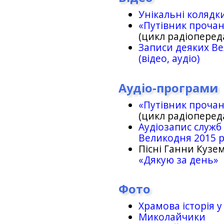
Унікальні колядк
«Путівник проча
(цикл радіоперед
Записи деяких Ве
(відео, аудіо)
Аудіо-програми
«Путівник проча
(цикл радіоперед
Аудіозапис служб
Великодня 2015 
Пісні Ганни Кузем
«Дякую за день»
Фото
Храмова історія у
Миколайчики