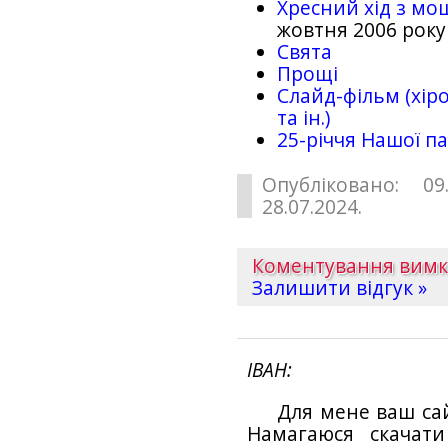
Хресний хід з мо
жовтня 2006 року
Свята
Прощі
Слайд-фільм (хіро
та ін.)
25-рiччя Нашої па
Опубліковано: 09
28.07.2024.
Коментування вим
Залишити відгук »
ІВАН
Для мене ваш са
Намагаюся скачат