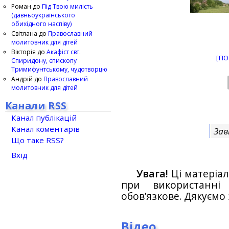
Роман
до
Під Твою милість
(давньоукраїнського
обихідного наспіву)
Світлана
до
Православний
молитовник для дітей
Вікторія
до
Акафіст свт.
[ПО
Спиридону, єпископу
Тримифунтському, чудотворцю
Андрій
до
Православний
молитовник для дітей
Канали RSS
Канал публікацій
Канал коментарів
Зав
Що таке RSS?
Вхід
Увага!
Ці матеріал
при використанн
обов’язкове. Дякуємо 
Відео