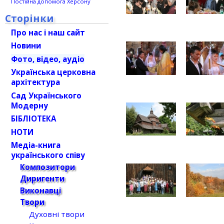
Постійна допомога Херсону
Сторінки
Про нас і наш сайт
Новини
Фото, відео, аудіо
Українська церковна
архітектура
Сад Українського
Модерну
БІБЛІОТЕКА
НОТИ
Медіа-книга
українського співу
Композитори
Диригенти
Виконавці
Твори
Духовні твори