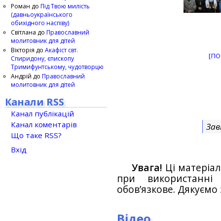
Роман
до
Під Твою милість
(давньоукраїнського
обихідного наспіву)
Світлана
до
Православний
молитовник для дітей
Вікторія
до
Акафіст свт.
[ПО
Спиридону, єпископу
Тримифунтському, чудотворцю
Андрій
до
Православний
молитовник для дітей
Канали RSS
Канал публікацій
Канал коментарів
Зав
Що таке RSS?
Вхід
Увага!
Ці матеріал
при використанн
обов’язкове. Дякуємо 
Відео