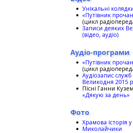
Унікальні колядк
«Путівник проча
(цикл радіоперед
Записи деяких Ве
(відео, аудіо)
Аудіо-програми
«Путівник проча
(цикл радіоперед
Аудіозапис служб
Великодня 2015 
Пісні Ганни Кузем
«Дякую за день»
Фото
Храмова історія у
Миколайчики