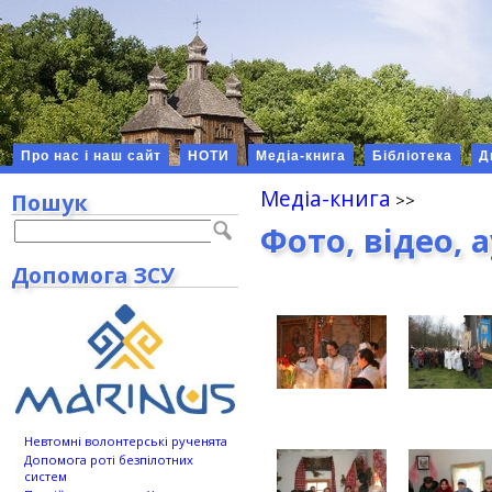
Про нас і наш сайт
НОТИ
Медіа-книга
Бібліотека
Д
Медіа-книга
Пошук
Фото, відео, 
Допомога ЗСУ
Невтомні волонтерські рученята
Допомога роті безпілотних
систем