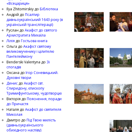
«Всецариця»
Ilya Zhitomirskiy
до
Бібліотека
Андрій
до
Псалтир
давньоукраїнський 1643 року (в
українській транслітерації)
Руслан
до
Акафіст до святого
Архистратига Михаїла
Лілія
до
Гостьова книга
Ольга
до
Акафіст святому
великомученику і цілителю
Пантелеймону
Benderski Valentyna
до
Зі
спогадів
Оксана
до
Ігор Соневицький.
Духовні твори
Денис
до
Акафіст свт.
Спиридону, єпископу
Тримифунтському, чудотворцю
Вікторія
до
Пояснення, поради
до Причастя
Наталя
до
Акафіст до святителя
Миколая
Дмитро
до
Під Твою милість
(давньоукраїнського
обихідного наспіву)