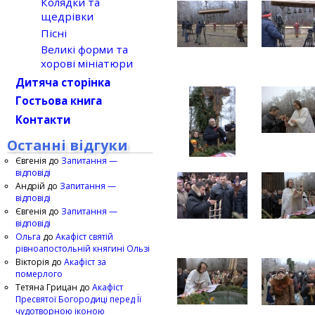
Колядки та
щедрівки
Пісні
Великі форми та
хорові мініатюри
Дитяча сторінка
Гостьова книга
Контакти
Останні відгуки
Євгенія
до
Запитання —
відповіді
Андрій
до
Запитання —
відповіді
Євгенія
до
Запитання —
відповіді
Ольга
до
Акафіст святій
рівноапостольній княгині Ользі
Вікторія
до
Акафіст за
померлого
Тетяна Грицан
до
Акафіст
Пресвятої Богородиці перед Її
чудотворною іконою