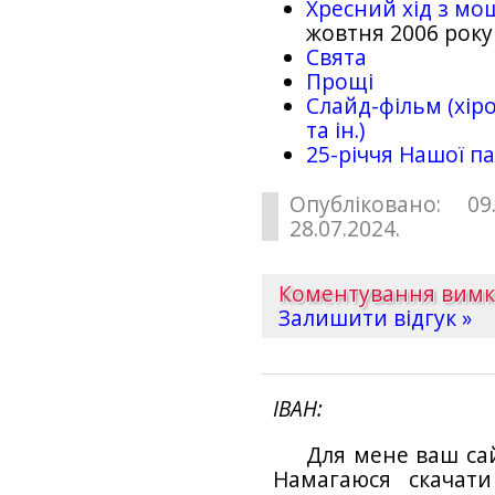
Хресний хід з мо
жовтня 2006 року
Свята
Прощі
Слайд-фільм (хіро
та ін.)
25-рiччя Нашої па
Опубліковано: 09
28.07.2024.
Коментування вим
Залишити відгук »
ІВАН
Для мене ваш са
Намагаюся скачат