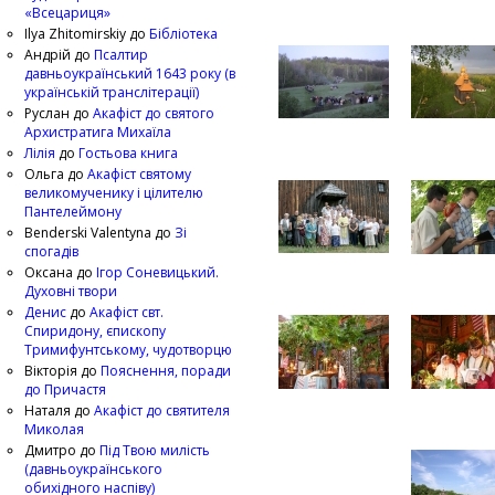
«Всецариця»
Ilya Zhitomirskiy
до
Бібліотека
Андрій
до
Псалтир
давньоукраїнський 1643 року (в
українській транслітерації)
Руслан
до
Акафіст до святого
Архистратига Михаїла
Лілія
до
Гостьова книга
Ольга
до
Акафіст святому
великомученику і цілителю
Пантелеймону
Benderski Valentyna
до
Зі
спогадів
Оксана
до
Ігор Соневицький.
Духовні твори
Денис
до
Акафіст свт.
Спиридону, єпископу
Тримифунтському, чудотворцю
Вікторія
до
Пояснення, поради
до Причастя
Наталя
до
Акафіст до святителя
Миколая
Дмитро
до
Під Твою милість
(давньоукраїнського
обихідного наспіву)