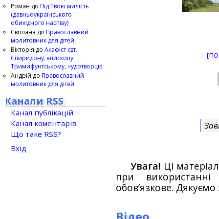
Роман
до
Під Твою милість
(давньоукраїнського
обихідного наспіву)
Світлана
до
Православний
молитовник для дітей
Вікторія
до
Акафіст свт.
[ПО
Спиридону, єпископу
Тримифунтському, чудотворцю
Андрій
до
Православний
молитовник для дітей
Канали RSS
Канал публікацій
Канал коментарів
Зав
Що таке RSS?
Вхід
Увага!
Ці матеріал
при використанн
обов’язкове. Дякуємо 
Відео