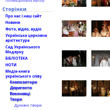
Постійна допомога Херсону
Сторінки
Про нас і наш сайт
Новини
Фото, відео, аудіо
Українська церковна
архітектура
Сад Українського
Модерну
БІБЛІОТЕКА
НОТИ
Медіа-книга
українського співу
Композитори
Диригенти
Виконавці
Твори
Духовні твори