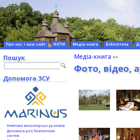
Про нас і наш сайт
НОТИ
Медіа-книга
Бібліотека
Д
Медіа-книга
Пошук
Фото, відео, 
Допомога ЗСУ
Невтомні волонтерські рученята
Допомога роті безпілотних
систем