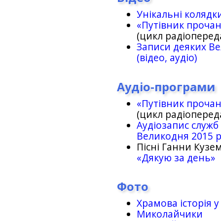
Унікальні колядк
«Путівник проча
(цикл радіоперед
Записи деяких Ве
(відео, аудіо)
Аудіо-програми
«Путівник проча
(цикл радіоперед
Аудіозапис служб
Великодня 2015 
Пісні Ганни Кузем
«Дякую за день»
Фото
Храмова історія у
Миколайчики