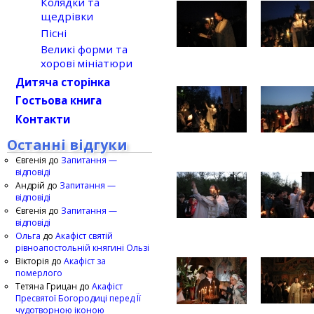
Колядки та
щедрівки
Пісні
Великі форми та
хорові мініатюри
Дитяча сторінка
Гостьова книга
Контакти
Останні відгуки
Євгенія
до
Запитання —
відповіді
Андрій
до
Запитання —
відповіді
Євгенія
до
Запитання —
відповіді
Ольга
до
Акафіст святій
рівноапостольній княгині Ользі
Вікторія
до
Акафіст за
померлого
Тетяна Грицан
до
Акафіст
Пресвятої Богородиці перед Її
чудотворною іконою