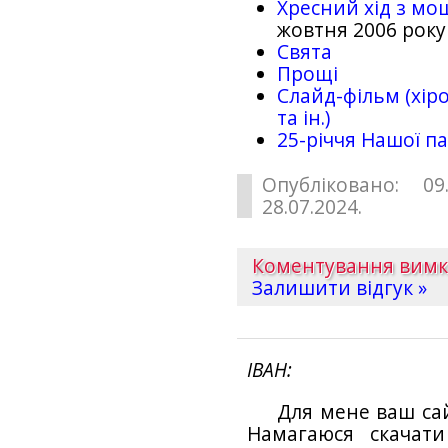
Хресний хід з мо
жовтня 2006 року
Свята
Прощі
Слайд-фільм (хіро
та ін.)
25-рiччя Нашої па
Опубліковано: 09
28.07.2024.
Коментування вим
Залишити відгук »
ІВАН
Для мене ваш са
Намагаюся скачат