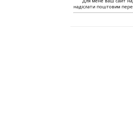
Для мене ваш сайт на
надіслати поштовим перек