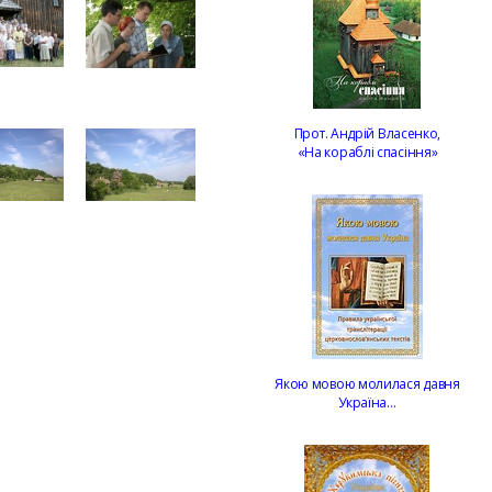
Прот. Андрій Власенко,
«На кораблі спасіння»
Якою мовою молилася давня
Україна…