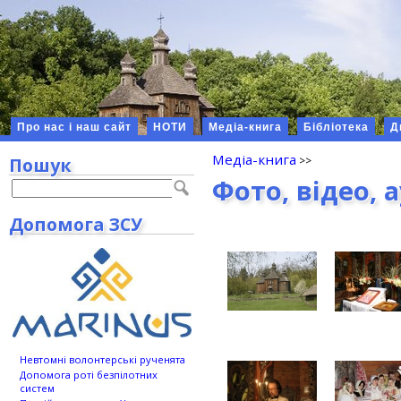
Про нас і наш сайт
НОТИ
Медіа-книга
Бібліотека
Д
Медіа-книга
Пошук
Фото, відео, 
Допомога ЗСУ
Невтомні волонтерські рученята
Допомога роті безпілотних
систем