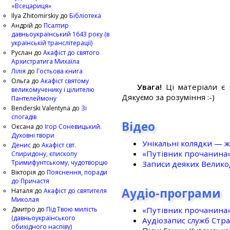
«Всецариця»
Ilya Zhitomirskiy
до
Бібліотека
Андрій
до
Псалтир
давньоукраїнський 1643 року (в
українській транслітерації)
Руслан
до
Акафіст до святого
Архистратига Михаїла
Лілія
до
Гостьова книга
Ольга
до
Акафіст святому
Увага!
Ці матеріали є 
великомученику і цілителю
Дякуємо за розуміння :-)
Пантелеймону
Benderski Valentyna
до
Зі
спогадів
Відео
Оксана
до
Ігор Соневицький.
Духовні твори
Унікальні колядки — ж
Денис
до
Акафіст свт.
«Путівник прочанина
Спиридону, єпископу
Тримифунтському, чудотворцю
Записи деяких Великод
Вікторія
до
Пояснення, поради
до Причастя
Аудіо-програми
Наталя
до
Акафіст до святителя
Миколая
«Путівник прочанина
Дмитро
до
Під Твою милість
(давньоукраїнського
Аудіозапис служб Стр
обихідного наспіву)