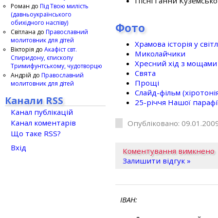
Пісні Ганни Куземсько
Роман
до
Під Твою милість
(давньоукраїнського
обихідного наспіву)
Фото
Світлана
до
Православний
молитовник для дітей
Храмова історія у світ
Вікторія
до
Акафіст свт.
Миколайчики
Спиридону, єпископу
Хресний хід з мощами 
Тримифунтському, чудотворцю
Свята
Андрій
до
Православний
Прощі
молитовник для дітей
Слайд-фільм (хіротонія 
Канали RSS
25-рiччя Нашої парафi
Канал публікацій
Канал коментарів
Опубліковано: 09.01.2009
Що таке RSS?
Вхід
Коментування вимкнено
Залишити відгук »
ІВАН