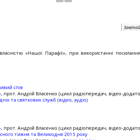
Завітай
власністю «Нашої Парафії», при використанні посилання
ивий спів
»
, прот. Андрій Власенко (цикл радіопередач, відео-додато
ніх та святкових служб (відео, аудіо)
»
, прот. Андрій Власенко (цикл радіопередач, відео-додато
асного тижня та Великодня 2015 року