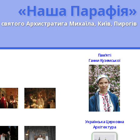
«Наша Парафія»
 святого Архистратига Михаїла, Київ, Пирогів
Памʼяті
Ганни Куземської
Українська Церковна
Архітектура