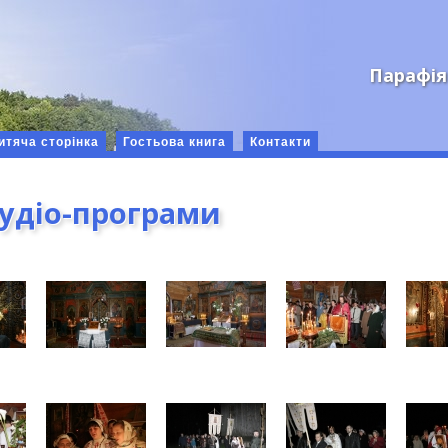
Парафія
итяча сторінка
Гостьова книга
Контакти
аудіо-програми