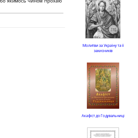
або якимось чином прохаю
Молитви за Україну та її
захисників
Акафіст до Годувальниці