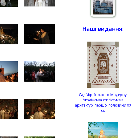
Наші видання:
Сад Українського Модерну.
Українська стилістика в
архітектурі першої половини ХХ
ст.