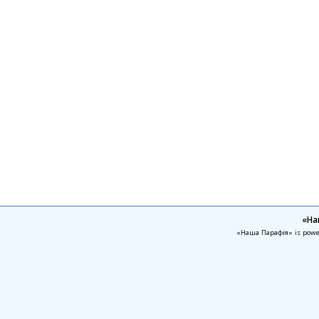
«На
«Наша Парафія» is pow