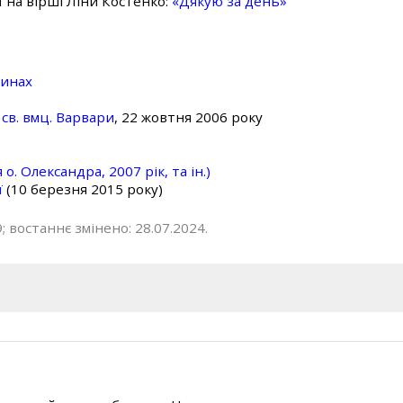
ї на вірші Ліни Костенко:
«Дякую за день»
линах
св. вмц. Варвари
, 22 жовтня 2006 року
о. Олександра, 2007 рік, та ін.)
ї
(10 березня 2015 року)
; востаннє змінено: 28.07.2024.