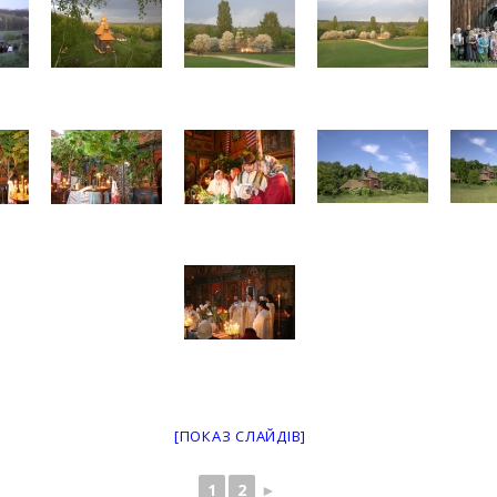
[ПОКАЗ СЛАЙДІВ]
1
2
►