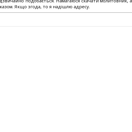
дзвичайно подобається. Намагаюся скачати молитовник, 
азом. Якщо згода, то я надішлю адресу.