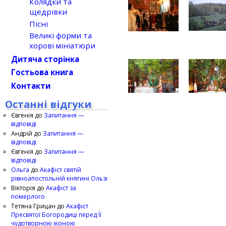
Колядки та
щедрівки
Пісні
Великі форми та
хорові мініатюри
Дитяча сторінка
Гостьова книга
Контакти
Останні відгуки
Євгенія
до
Запитання —
відповіді
Андрій
до
Запитання —
відповіді
Євгенія
до
Запитання —
відповіді
Ольга
до
Акафіст святій
рівноапостольній княгині Ользі
Вікторія
до
Акафіст за
померлого
Тетяна Грицан
до
Акафіст
Пресвятої Богородиці перед Її
чудотворною іконою