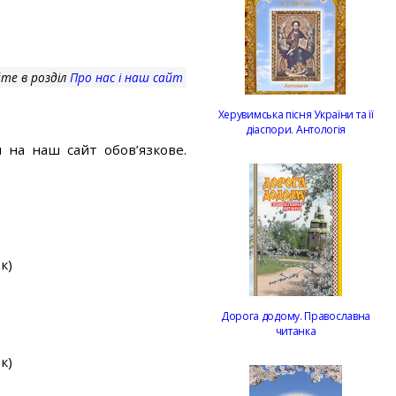
те в розділ
Про нас і наш сайт
Херувимська пісня України та її
діаспори. Антологія
 на наш сайт обов’язкове.
к)
Дорога додому. Православна
читанка
к)