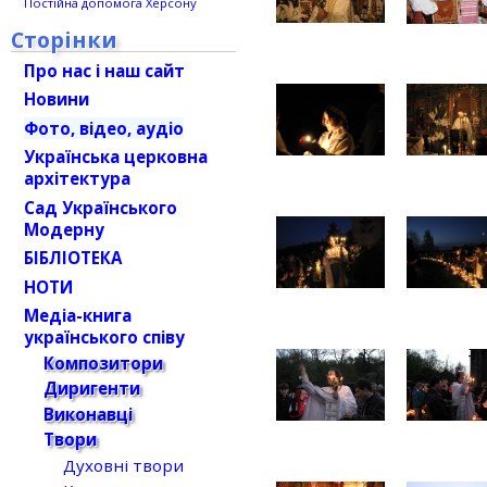
Постійна допомога Херсону
Сторінки
Про нас і наш сайт
Новини
Фото, відео, аудіо
Українська церковна
архітектура
Сад Українського
Модерну
БІБЛІОТЕКА
НОТИ
Медіа-книга
українського співу
Композитори
Диригенти
Виконавці
Твори
Духовні твори