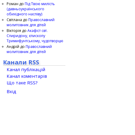
Роман
до
Під Твою милість
(давньоукраїнського
обихідного наспіву)
Світлана
до
Православний
молитовник для дітей
Вікторія
до
Акафіст свт.
Спиридону, єпископу
Тримифунтському, чудотворцю
Андрій
до
Православний
молитовник для дітей
Канали RSS
Канал публікацій
Канал коментарів
Що таке RSS?
Вхід