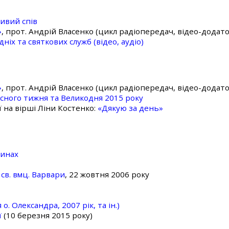
ивий спів
»
, прот. Андрій Власенко (цикл радіопередач, відео-додато
ніх та святкових служб (відео, аудіо)
»
, прот. Андрій Власенко (цикл радіопередач, відео-додато
асного тижня та Великодня 2015 року
ї на вірші Ліни Костенко:
«Дякую за день»
линах
св. вмц. Варвари
, 22 жовтня 2006 року
о. Олександра, 2007 рік, та ін.)
ї
(10 березня 2015 року)