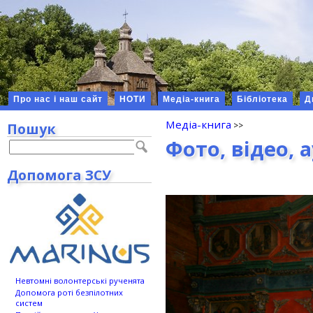
Про нас і наш сайт
НОТИ
Медіа-книга
Бібліотека
Д
Медіа-книга
Пошук
Фото, відео, 
Допомога ЗСУ
Невтомні волонтерські рученята
Допомога роті безпілотних
систем