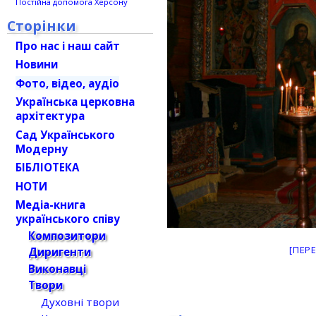
Постійна допомога Херсону
Сторінки
Про нас і наш сайт
Новини
Фото, відео, аудіо
Українська церковна
архітектура
Сад Українського
Модерну
БІБЛІОТЕКА
НОТИ
Медіа-книга
українського співу
Композитори
[ПЕР
Диригенти
Виконавці
Твори
Духовні твори