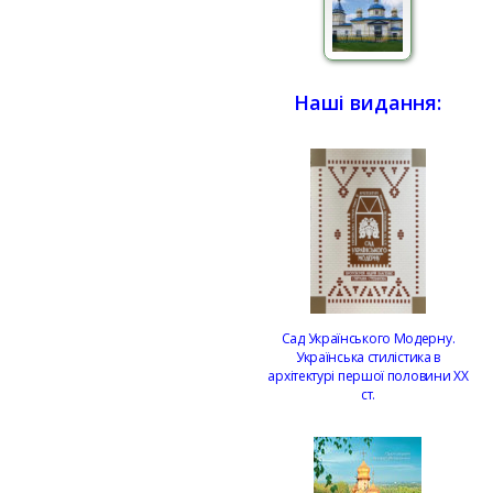
Наші видання:
Сад Українського Модерну.
Українська стилістика в
архітектурі першої половини ХХ
ст.