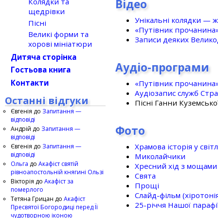
Відео
Колядки та
щедрівки
Унікальні колядки — ж
Пісні
«Путівник прочанина
Великі форми та
Записи деяких Великод
хорові мініатюри
Дитяча сторінка
Аудіо-програми
Гостьова книга
Контакти
«Путівник прочанина
Аудіозапис служб Стр
Останні відгуки
Пісні Ганни Куземсько
Євгенія
до
Запитання —
відповіді
Фото
Андрій
до
Запитання —
відповіді
Храмова історія у світ
Євгенія
до
Запитання —
відповіді
Миколайчики
Ольга
до
Акафіст святій
Хресний хід з мощами 
рівноапостольній княгині Ользі
Свята
Вікторія
до
Акафіст за
Прощі
померлого
Слайд-фільм (хіротонія 
Тетяна Грицан
до
Акафіст
25-рiччя Нашої парафi
Пресвятої Богородиці перед Її
чудотворною іконою