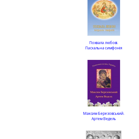
Похвала любові.
Пасхальна симфонія
Максим Березовський.
Артем Ведель