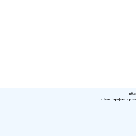
«На
«Наша Парафія» is pow