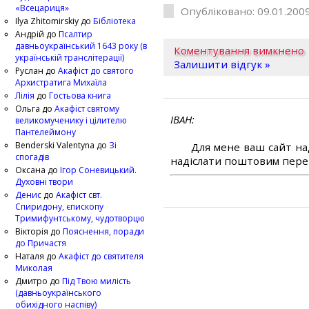
«Всецариця»
Опубліковано: 09.01.2009
Ilya Zhitomirskiy
до
Бібліотека
Андрій
до
Псалтир
давньоукраїнський 1643 року (в
Коментування вимкнено
українській транслітерації)
Залишити відгук »
Руслан
до
Акафіст до святого
Архистратига Михаїла
Лілія
до
Гостьова книга
Ольга
до
Акафіст святому
ІВАН
великомученику і цілителю
Пантелеймону
Benderski Valentyna
до
Зі
Для мене ваш сайт на
спогадів
надіслати поштовим перек
Оксана
до
Ігор Соневицький.
Духовні твори
Денис
до
Акафіст свт.
Спиридону, єпископу
Тримифунтському, чудотворцю
Вікторія
до
Пояснення, поради
до Причастя
Наталя
до
Акафіст до святителя
Миколая
Дмитро
до
Під Твою милість
(давньоукраїнського
обихідного наспіву)