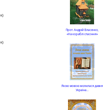
к)
Прот. Андрій Власенко,
«На кораблі спасіння»
к)
Якою мовою молилася давня
Україна…