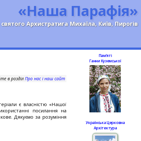
«Наша Парафія»
 святого Архистратига Михаїла, Київ, Пирогів
Памʼяті
Ганни Куземської
те в розділ
Про нас і наш сайт
еріали є власністю «Нашої
використанні посилання на
кове. Дякуємо за розуміння
Українська Церковна
Архітектура