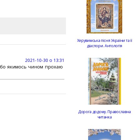
Херувимська пісня України та її
діаспори. Антологія
2021-10-30 о 13:31
або якимось чином прохаю
Дорога додому. Православна
читанка