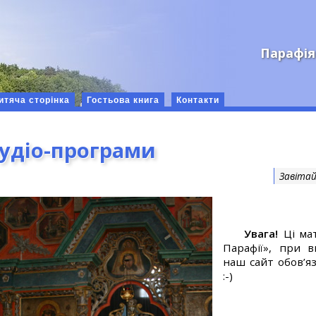
Парафія
итяча сторінка
Гостьова книга
Контакти
аудіо-програми
Завітай
Увага!
Ці мат
Парафії», при 
наш сайт обов’яз
:-)