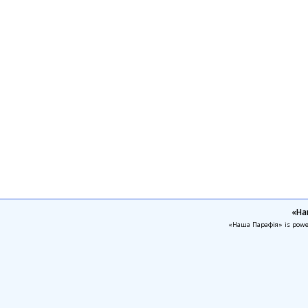
«На
«Наша Парафія» is pow