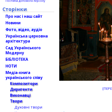
Постійна допомога Херсону
Сторінки
Про нас і наш сайт
Новини
Фото, відео, аудіо
Українська церковна
архітектура
Сад Українського
Модерну
БІБЛІОТЕКА
НОТИ
Медіа-книга
українського співу
Композитори
[ПЕР
Диригенти
Виконавці
Твори
Духовні твори