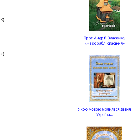
к)
Прот. Андрій Власенко,
«На кораблі спасіння»
к)
Якою мовою молилася давня
Україна…