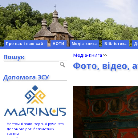
Про нас і наш сайт
НОТИ
Медіа-книга
Бібліотека
Д
Медіа-книга
Пошук
Фото, відео, 
Допомога ЗСУ
Невтомні волонтерські рученята
Допомога роті безпілотних
систем