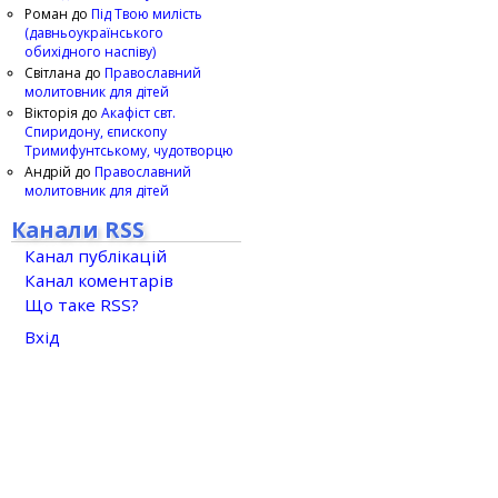
Роман
до
Під Твою милість
(давньоукраїнського
обихідного наспіву)
Світлана
до
Православний
молитовник для дітей
Вікторія
до
Акафіст свт.
Спиридону, єпископу
Тримифунтському, чудотворцю
Андрій
до
Православний
молитовник для дітей
Канали RSS
Канал публікацій
Канал коментарів
Що таке RSS?
Вхід