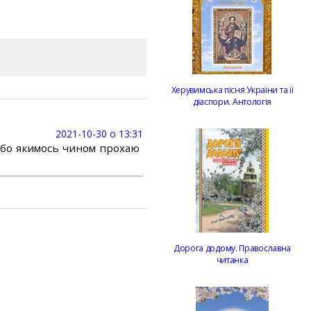
Херувимська пісня України та її
діаспори. Антологія
2021-10-30 о 13:31
або якимось чином прохаю
Дорога додому. Православна
читанка