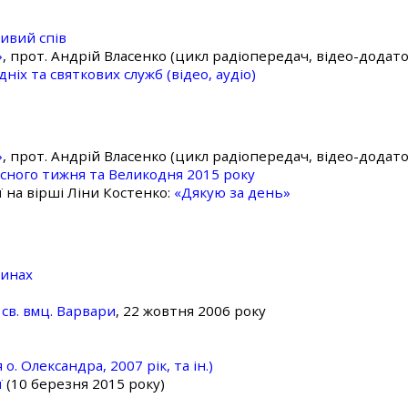
ивий спів
»
, прот. Андрій Власенко (цикл радіопередач, відео-додато
ніх та святкових служб (відео, аудіо)
»
, прот. Андрій Власенко (цикл радіопередач, відео-додато
асного тижня та Великодня 2015 року
ї на вірші Ліни Костенко:
«Дякую за день»
линах
св. вмц. Варвари
, 22 жовтня 2006 року
о. Олександра, 2007 рік, та ін.)
ї
(10 березня 2015 року)