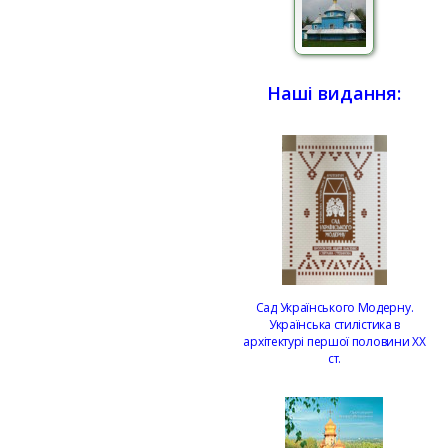
Наші видання:
Сад Українського Модерну.
Українська стилістика в
архітектурі першої половини ХХ
ст.