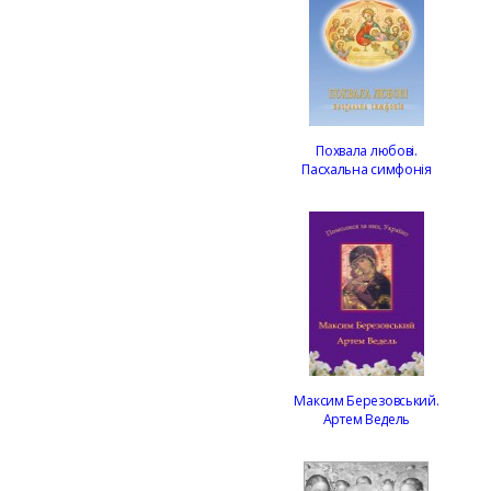
Похвала любові.
Пасхальна симфонія
Максим Березовський.
Артем Ведель