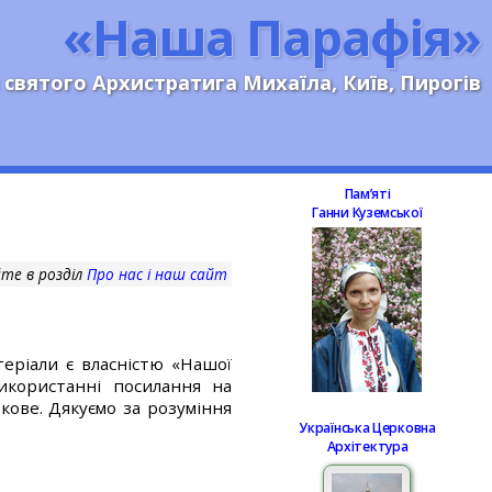
«Наша Парафія»
 святого Архистратига Михаїла, Київ, Пирогів
Памʼяті
Ганни Куземської
те в розділ
Про нас і наш сайт
еріали є власністю «Нашої
використанні посилання на
кове. Дякуємо за розуміння
Українська Церковна
Архітектура