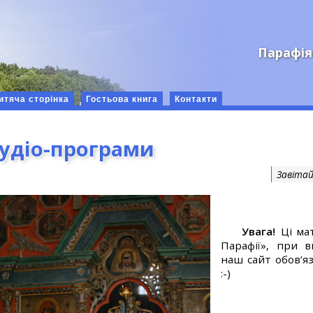
Парафія
итяча сторінка
Гостьова книга
Контакти
аудіо-програми
Завітай
Увага!
Ці мат
Парафії», при 
наш сайт обов’яз
:-)