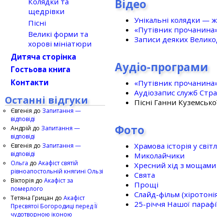
Відео
Колядки та
щедрівки
Унікальні колядки — ж
Пісні
«Путівник прочанина
Великі форми та
Записи деяких Великод
хорові мініатюри
Дитяча сторінка
Аудіо-програми
Гостьова книга
Контакти
«Путівник прочанина
Аудіозапис служб Стр
Останні відгуки
Пісні Ганни Куземсько
Євгенія
до
Запитання —
відповіді
Фото
Андрій
до
Запитання —
відповіді
Храмова історія у світ
Євгенія
до
Запитання —
відповіді
Миколайчики
Ольга
до
Акафіст святій
Хресний хід з мощами 
рівноапостольній княгині Ользі
Свята
Вікторія
до
Акафіст за
Прощі
померлого
Слайд-фільм (хіротонія 
Тетяна Грицан
до
Акафіст
25-рiччя Нашої парафi
Пресвятої Богородиці перед Її
чудотворною іконою