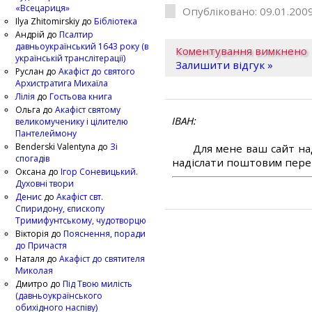
«Всецариця»
Опубліковано: 09.01.2009
Ilya Zhitomirskiy
до
Бібліотека
Андрій
до
Псалтир
давньоукраїнський 1643 року (в
Коментування вимкнено
українській транслітерації)
Залишити відгук »
Руслан
до
Акафіст до святого
Архистратига Михаїла
Лілія
до
Гостьова книга
Ольга
до
Акафіст святому
ІВАН
великомученику і цілителю
Пантелеймону
Benderski Valentyna
до
Зі
Для мене ваш сайт на
спогадів
надіслати поштовим перек
Оксана
до
Ігор Соневицький.
Духовні твори
Денис
до
Акафіст свт.
Спиридону, єпископу
Тримифунтському, чудотворцю
Вікторія
до
Пояснення, поради
до Причастя
Наталя
до
Акафіст до святителя
Миколая
Дмитро
до
Під Твою милість
(давньоукраїнського
обихідного наспіву)