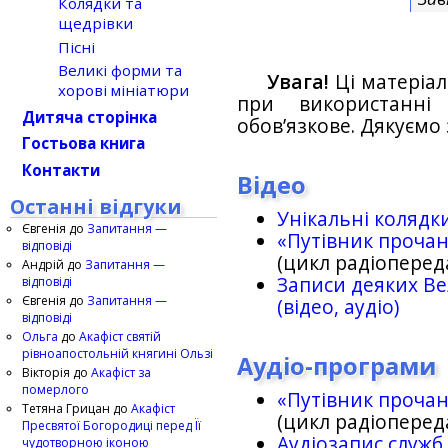
Колядки та
щедрівки
Пісні
Великі форми та
Увага!
Ці матеріал
хорові мініатюри
при використанн
Дитяча сторінка
обов’язкове. Дякуємо 
Гостьова книга
Контакти
Відео
Останні відгуки
Унікальні колядк
Євгенія
до
Запитання —
«Путівник проча
відповіді
(цикл радіоперед
Андрій
до
Запитання —
Записи деяких Ве
відповіді
Євгенія
до
Запитання —
(відео, аудіо)
відповіді
Ольга
до
Акафіст святій
рівноапостольній княгині Ользі
Аудіо-програми
Вікторія
до
Акафіст за
померлого
«Путівник проча
Тетяна Грицан
до
Акафіст
(цикл радіоперед
Пресвятої Богородиці перед Її
Аудіозапис служб
чудотворною іконою