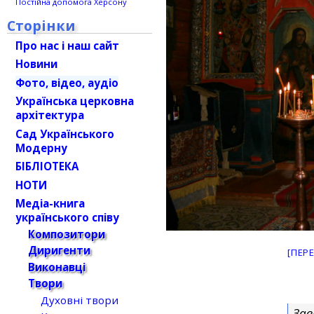
Постійна допомога Херсону
Сторінки
Про нас і наш сайт
Новини
Фото, відео, аудіо
Українська церковна
архітектура
Сад Українського
Модерну
БІБЛІОТЕКА
НОТИ
Медіа-книга
українського співу
Композитори
Диригенти
[ПЕР
Виконавці
Твори
Духовні твори
Зав