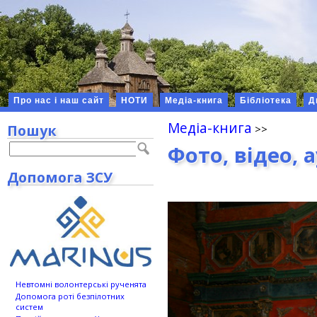
Про нас і наш сайт
НОТИ
Медіа-книга
Бібліотека
Д
Медіа-книга
Пошук
Фото, відео, 
Допомога ЗСУ
Невтомні волонтерські рученята
Допомога роті безпілотних
систем