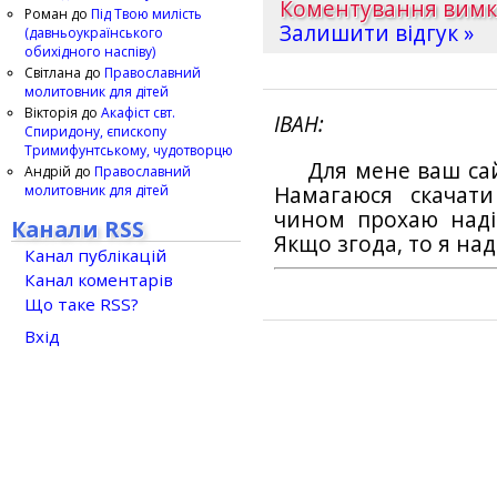
Коментування вим
Роман
до
Під Твою милість
Залишити відгук »
(давньоукраїнського
обихідного наспіву)
Світлана
до
Православний
молитовник для дітей
Вікторія
до
Акафіст свт.
ІВАН
Спиридону, єпископу
Тримифунтському, чудотворцю
Для мене ваш са
Андрій
до
Православний
молитовник для дітей
Намагаюся скачат
чином прохаю наді
Канали RSS
Якщо згода, то я на
Канал публікацій
Канал коментарів
Що таке RSS?
Вхід