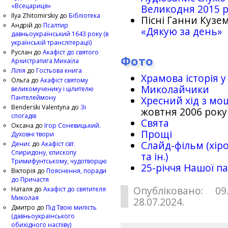
«Всецариця»
Великодня 2015 
Ilya Zhitomirskiy
до
Бібліотека
Пісні Ганни Кузем
Андрій
до
Псалтир
«Дякую за день»
давньоукраїнський 1643 року (в
українській транслітерації)
Руслан
до
Акафіст до святого
Фото
Архистратига Михаїла
Лілія
до
Гостьова книга
Храмова історія у
Ольга
до
Акафіст святому
Миколайчики
великомученику і цілителю
Пантелеймону
Хресний хід з мо
Benderski Valentyna
до
Зі
жовтня 2006 року
спогадів
Свята
Оксана
до
Ігор Соневицький.
Прощі
Духовні твори
Слайд-фільм (хіро
Денис
до
Акафіст свт.
Спиридону, єпископу
та ін.)
Тримифунтському, чудотворцю
25-рiччя Нашої па
Вікторія
до
Пояснення, поради
до Причастя
Опубліковано: 09
Наталя
до
Акафіст до святителя
Миколая
28.07.2024.
Дмитро
до
Під Твою милість
(давньоукраїнського
обихідного наспіву)