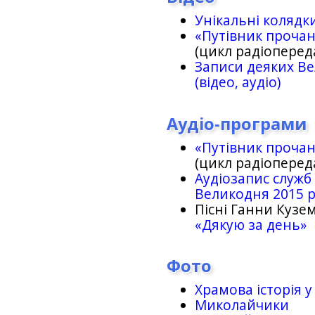
Унікальні колядк
«Путівник проча
(цикл радіоперед
Записи деяких Ве
(відео, аудіо)
Аудіо-програми
«Путівник проча
(цикл радіоперед
Аудіозапис служб
Великодня 2015 
Пісні Ганни Кузем
«Дякую за день»
Фото
Храмова історія у
Миколайчики