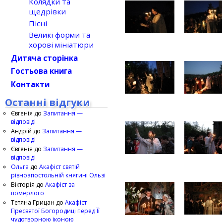
Колядки та
щедрівки
Пісні
Великі форми та
хорові мініатюри
Дитяча сторінка
Гостьова книга
Контакти
Останні відгуки
Євгенія
до
Запитання —
відповіді
Андрій
до
Запитання —
відповіді
Євгенія
до
Запитання —
відповіді
Ольга
до
Акафіст святій
рівноапостольній княгині Ользі
Вікторія
до
Акафіст за
померлого
Тетяна Грицан
до
Акафіст
Пресвятої Богородиці перед Її
чудотворною іконою