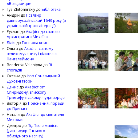
«Всецариця»
Ilya Zhitomirskiy
до
Бібліотека
Андрій
до
Псалтир
давньоукраїнський 1643 року (в
українській транслітерації)
Руслан
до
Акафіст до святого
Архистратига Михаїла
Лілія
до
Гостьова книга
Ольга
до
Акафіст святому
великомученику і цілителю
Пантелеймону
Benderski Valentyna
до
Зі
спогадів
Оксана
до
Ігор Соневицький.
Духовні твори
Денис
до
Акафіст свт.
Спиридону, єпископу
Тримифунтському, чудотворцю
Вікторія
до
Пояснення, поради
до Причастя
Наталя
до
Акафіст до святителя
Миколая
Дмитро
до
Під Твою милість
(давньоукраїнського
обихідного наспіву)