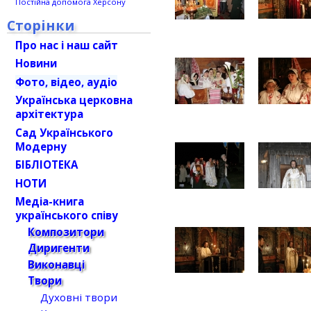
Постійна допомога Херсону
Сторінки
Про нас і наш сайт
Новини
Фото, відео, аудіо
Українська церковна
архітектура
Сад Українського
Модерну
БІБЛІОТЕКА
НОТИ
Медіа-книга
українського співу
Композитори
Диригенти
Виконавці
Твори
Духовні твори