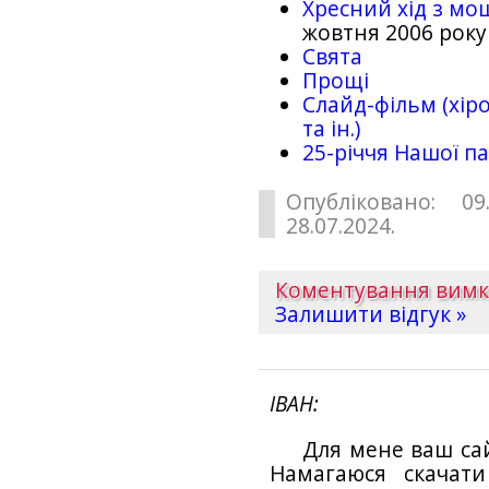
Хресний хід з мо
жовтня 2006 року
Свята
Прощі
Слайд-фільм (хіро
та ін.)
25-рiччя Нашої па
Опубліковано: 09
28.07.2024.
Коментування вим
Залишити відгук »
ІВАН
Для мене ваш са
Намагаюся скачат