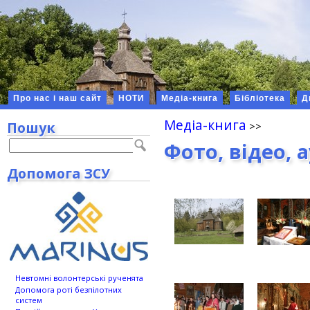
Про нас і наш сайт
НОТИ
Медіа-книга
Бібліотека
Д
Медіа-книга
Пошук
Фото, відео, 
Допомога ЗСУ
Невтомні волонтерські рученята
Допомога роті безпілотних
систем