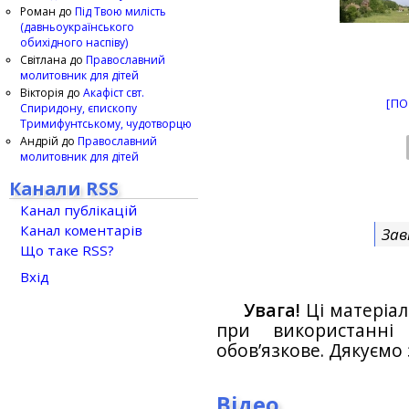
Роман
до
Під Твою милість
(давньоукраїнського
обихідного наспіву)
Світлана
до
Православний
молитовник для дітей
Вікторія
до
Акафіст свт.
[ПО
Спиридону, єпископу
Тримифунтському, чудотворцю
Андрій
до
Православний
молитовник для дітей
Канали RSS
Канал публікацій
Канал коментарів
Зав
Що таке RSS?
Вхід
Увага!
Ці матеріал
при використанн
обов’язкове. Дякуємо 
Відео