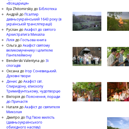
«Всецариця»
Ilya Zhitomirskiy
до
Бібліотека
Андрій
до
Псалтир
давньоукраїнський 1643 року (в
українській транслітерації)
Руслан
до
Акафіст до святого
Архистратига Михаїла
Лілія
до
Гостьова книга
Ольга
до
Акафіст святому
великомученику і цілителю
Пантелеймону
Benderski Valentyna
до
Зі
спогадів
Оксана
до
Ігор Соневицький.
Духовні твори
Денис
до
Акафіст свт.
Спиридону, єпископу
Тримифунтському, чудотворцю
Вікторія
до
Пояснення, поради
до Причастя
Наталя
до
Акафіст до святителя
Миколая
Дмитро
до
Під Твою милість
(давньоукраїнського
обихідного наспіву)