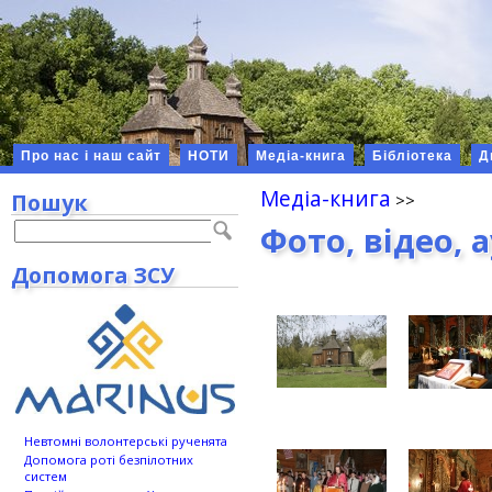
Про нас і наш сайт
НОТИ
Медіа-книга
Бібліотека
Д
Медіа-книга
Пошук
Фото, відео, 
Допомога ЗСУ
Невтомні волонтерські рученята
Допомога роті безпілотних
систем