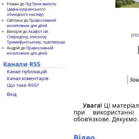
Роман
до
Під Твою милість
(давньоукраїнського
обихідного наспіву)
Світлана
до
Православний
молитовник для дітей
Вікторія
до
Акафіст свт.
[ПО
Спиридону, єпископу
Тримифунтському, чудотворцю
Андрій
до
Православний
молитовник для дітей
Канали RSS
Канал публікацій
Канал коментарів
Зав
Що таке RSS?
Вхід
Увага!
Ці матеріал
при використанн
обов’язкове. Дякуємо 
Відео