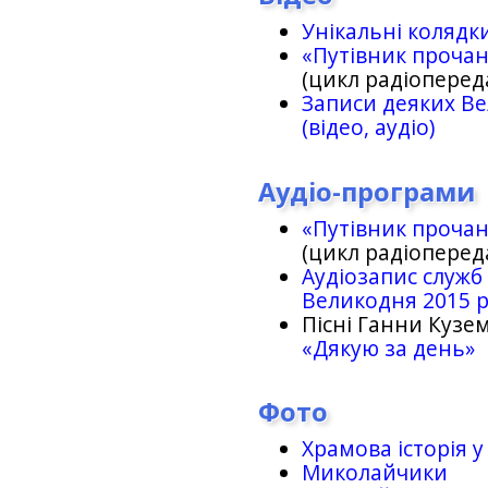
Унікальні колядк
«Путівник проча
(цикл радіоперед
Записи деяких Ве
(відео, аудіо)
Аудіо-програми
«Путівник проча
(цикл радіоперед
Аудіозапис служб
Великодня 2015 
Пісні Ганни Кузем
«Дякую за день»
Фото
Храмова історія у
Миколайчики