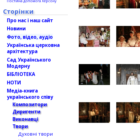
Постійна допомога Херсону
Сторінки
Про нас і наш сайт
Новини
Фото, відео, аудіо
Українська церковна
архітектура
Сад Українського
Модерну
БІБЛІОТЕКА
НОТИ
Медіа-книга
українського співу
Композитори
Диригенти
Виконавці
Твори
Духовні твори