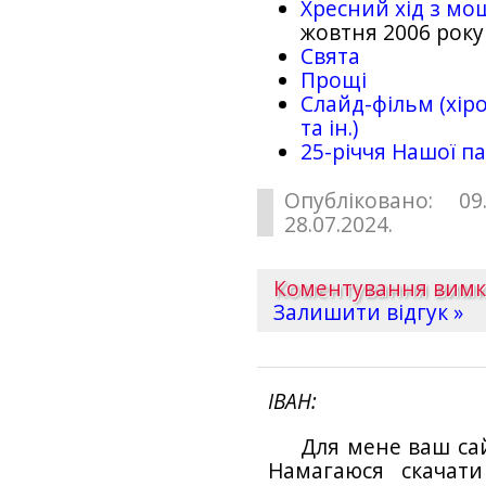
Хресний хід з мо
жовтня 2006 року
Свята
Прощі
Слайд-фільм (хіро
та ін.)
25-рiччя Нашої па
Опубліковано: 09
28.07.2024.
Коментування вим
Залишити відгук »
ІВАН
Для мене ваш са
Намагаюся скачат