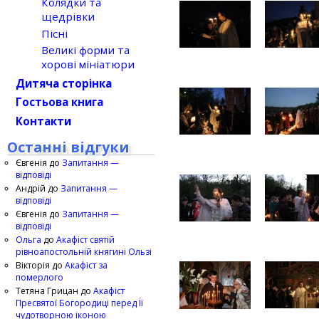
Колядки та
щедрівки
Пісні
Великі форми та
хорові мініатюри
Дитяча сторінка
Гостьова книга
Контакти
Останні відгуки
Євгенія
до
Запитання —
відповіді
Андрій
до
Запитання —
відповіді
Євгенія
до
Запитання —
відповіді
Ольга
до
Акафіст святій
рівноапостольній княгині Ользі
Вікторія
до
Акафіст за
померлого
Тетяна Грицан
до
Акафіст
Пресвятої Богородиці перед Її
чудотворною іконою