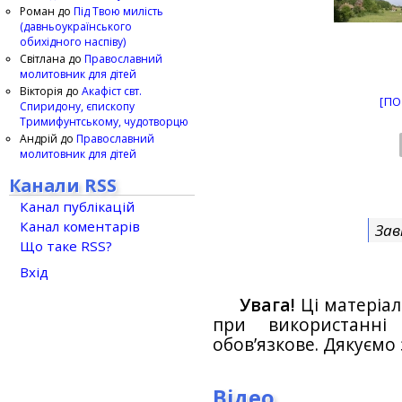
Роман
до
Під Твою милість
(давньоукраїнського
обихідного наспіву)
Світлана
до
Православний
молитовник для дітей
Вікторія
до
Акафіст свт.
[ПО
Спиридону, єпископу
Тримифунтському, чудотворцю
Андрій
до
Православний
молитовник для дітей
Канали RSS
Канал публікацій
Канал коментарів
Зав
Що таке RSS?
Вхід
Увага!
Ці матеріал
при використанн
обов’язкове. Дякуємо 
Відео