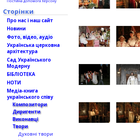
Постійна допомога Херсону
Сторінки
Про нас і наш сайт
Новини
Фото, відео, аудіо
Українська церковна
архітектура
Сад Українського
Модерну
БІБЛІОТЕКА
НОТИ
Медіа-книга
українського співу
Композитори
Диригенти
Виконавці
Твори
Духовні твори