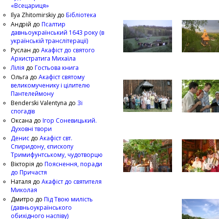
«Всецариця»
Ilya Zhitomirskiy
до
Бібліотека
Андрій
до
Псалтир
давньоукраїнський 1643 року (в
українській транслітерації)
Руслан
до
Акафіст до святого
Архистратига Михаїла
Лілія
до
Гостьова книга
Ольга
до
Акафіст святому
великомученику і цілителю
Пантелеймону
Benderski Valentyna
до
Зі
спогадів
Оксана
до
Ігор Соневицький.
Духовні твори
Денис
до
Акафіст свт.
Спиридону, єпископу
Тримифунтському, чудотворцю
Вікторія
до
Пояснення, поради
до Причастя
Наталя
до
Акафіст до святителя
Миколая
Дмитро
до
Під Твою милість
(давньоукраїнського
обихідного наспіву)