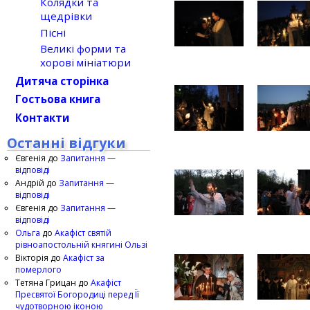
Колядки та
щедрівки
Пісні
Великі форми та
хорові мініатюри
Дитяча сторінка
Гостьова книга
Контакти
Останні відгуки
Євгенія
до
Запитання —
відповіді
Андрій
до
Запитання —
відповіді
Євгенія
до
Запитання —
відповіді
Ольга
до
Акафіст святій
рівноапостольній княгині Ользі
Вікторія
до
Акафіст за
померлого
Тетяна Грицан
до
Акафіст
Пресвятої Богородиці перед Її
чудотворною іконою