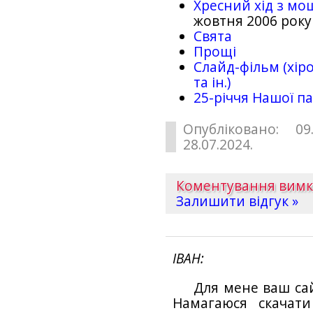
Хресний хід з мо
жовтня 2006 року
Свята
Прощі
Слайд-фільм (хіро
та ін.)
25-рiччя Нашої па
Опубліковано: 09
28.07.2024.
Коментування вим
Залишити відгук »
ІВАН
Для мене ваш са
Намагаюся скачат