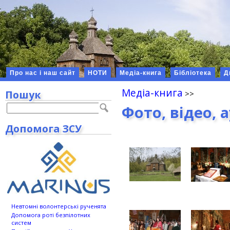
Про нас і наш сайт
НОТИ
Медіа-книга
Бібліотека
Д
Медіа-книга
Пошук
Фото, відео, 
Допомога ЗСУ
Невтомні волонтерські рученята
Допомога роті безпілотних
систем