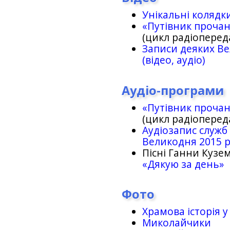
Унікальні колядк
«Путівник проча
(цикл радіоперед
Записи деяких Ве
(відео, аудіо)
Аудіо-програми
«Путівник проча
(цикл радіоперед
Аудіозапис служб
Великодня 2015 
Пісні Ганни Кузем
«Дякую за день»
Фото
Храмова історія у
Миколайчики