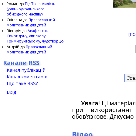
Роман
до
Під Твою милість
(давньоукраїнського
обихідного наспіву)
Світлана
до
Православний
молитовник для дітей
Вікторія
до
Акафіст свт.
[ПО
Спиридону, єпископу
Тримифунтському, чудотворцю
Андрій
до
Православний
молитовник для дітей
Канали RSS
Канал публікацій
Канал коментарів
Зав
Що таке RSS?
Вхід
Увага!
Ці матеріал
при використанн
обов’язкове. Дякуємо 
Відео