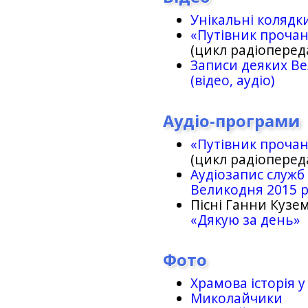
Унікальні колядк
«Путівник проча
(цикл радіоперед
Записи деяких Ве
(відео, аудіо)
Аудіо-програми
«Путівник проча
(цикл радіоперед
Аудіозапис служб
Великодня 2015 
Пісні Ганни Кузем
«Дякую за день»
Фото
Храмова історія у
Миколайчики