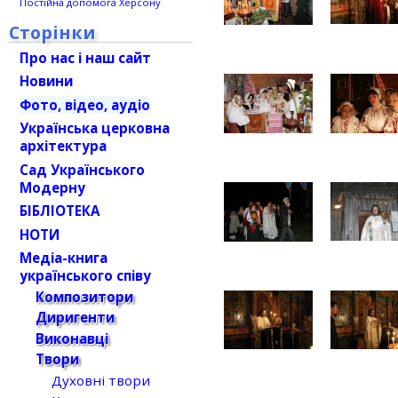
Постійна допомога Херсону
Сторінки
Про нас і наш сайт
Новини
Фото, відео, аудіо
Українська церковна
архітектура
Сад Українського
Модерну
БІБЛІОТЕКА
НОТИ
Медіа-книга
українського співу
Композитори
Диригенти
Виконавці
Твори
Духовні твори