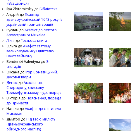
«Всецариця»
Ilya Zhitomirskiy
до
Бібліотека
Андрій
до
Псалтир
давньоукраїнський 1643 року (в
українській транслітерації)
Руслан
до
Акафіст до святого
Архистратига Михаїла
Лілія
до
Гостьова книга
Ольга
до
Акафіст святому
великомученику і цілителю
Пантелеймону
Benderski Valentyna
до
Зі
спогадів
Оксана
до
Ігор Соневицький.
Духовні твори
Денис
до
Акафіст свт.
Спиридону, єпископу
Тримифунтському, чудотворцю
Вікторія
до
Пояснення, поради
до Причастя
Наталя
до
Акафіст до святителя
Миколая
Дмитро
до
Під Твою милість
(давньоукраїнського
обихідного наспіву)