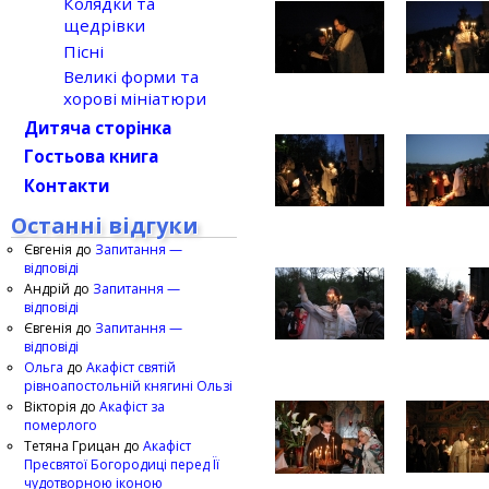
Колядки та
щедрівки
Пісні
Великі форми та
хорові мініатюри
Дитяча сторінка
Гостьова книга
Контакти
Останні відгуки
Євгенія
до
Запитання —
відповіді
Андрій
до
Запитання —
відповіді
Євгенія
до
Запитання —
відповіді
Ольга
до
Акафіст святій
рівноапостольній княгині Ользі
Вікторія
до
Акафіст за
померлого
Тетяна Грицан
до
Акафіст
Пресвятої Богородиці перед Її
чудотворною іконою