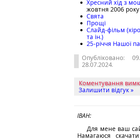
Хресний хід з мо
жовтня 2006 року
Свята
Прощі
Слайд-фільм (хіро
та ін.)
25-рiччя Нашої па
Опубліковано: 09
28.07.2024.
Коментування вим
Залишити відгук »
ІВАН
Для мене ваш са
Намагаюся скачат