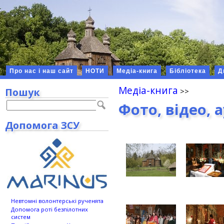
Про нас і наш сайт
НОТИ
Медіа-книга
Бібліотека
Д
Медіа-книга
Пошук
Фото, відео, 
Допомога ЗСУ
Невтомні волонтерські рученята
Допомога роті безпілотних
систем