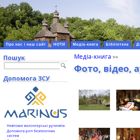
Про нас і наш сайт
НОТИ
Медіа-книга
Бібліотека
Д
Медіа-книга
Пошук
Фото, відео, 
Допомога ЗСУ
Невтомні волонтерські рученята
Допомога роті безпілотних
систем