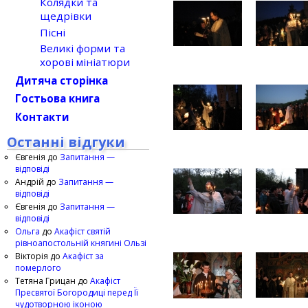
Колядки та
щедрівки
Пісні
Великі форми та
хорові мініатюри
Дитяча сторінка
Гостьова книга
Контакти
Останні відгуки
Євгенія
до
Запитання —
відповіді
Андрій
до
Запитання —
відповіді
Євгенія
до
Запитання —
відповіді
Ольга
до
Акафіст святій
рівноапостольній княгині Ользі
Вікторія
до
Акафіст за
померлого
Тетяна Грицан
до
Акафіст
Пресвятої Богородиці перед Її
чудотворною іконою