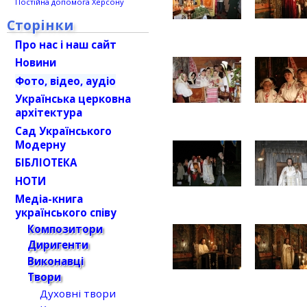
Постійна допомога Херсону
Сторінки
Про нас і наш сайт
Новини
Фото, відео, аудіо
Українська церковна
архітектура
Сад Українського
Модерну
БІБЛІОТЕКА
НОТИ
Медіа-книга
українського співу
Композитори
Диригенти
Виконавці
Твори
Духовні твори