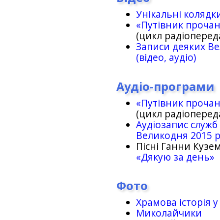
Унікальні колядк
«Путівник проча
(цикл радіоперед
Записи деяких Ве
(відео, аудіо)
Аудіо-програми
«Путівник проча
(цикл радіоперед
Аудіозапис служб
Великодня 2015 
Пісні Ганни Кузем
«Дякую за день»
Фото
Храмова історія у
Миколайчики