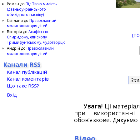
Роман
до
Під Твою милість
(давньоукраїнського
обихідного наспіву)
Світлана
до
Православний
молитовник для дітей
Вікторія
до
Акафіст свт.
[ПО
Спиридону, єпископу
Тримифунтському, чудотворцю
Андрій
до
Православний
молитовник для дітей
Канали RSS
Канал публікацій
Канал коментарів
Зав
Що таке RSS?
Вхід
Увага!
Ці матеріал
при використанн
обов’язкове. Дякуємо 
Відео