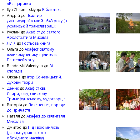
«Всецариця»
Ilya Zhitomirskiy
до
Бібліотека
Андрій
до
Псалтир
давньоукраїнський 1643 року (в
українській транслітерації)
Руслан
до
Акафіст до святого
Архистратига Михаїла
Лілія
до
Гостьова книга
Ольга
до
Акафіст святому
великомученику і цілителю
Пантелеймону
Benderski Valentyna
до
Зі
спогадів
Оксана
до
Ігор Соневицький.
Духовні твори
Денис
до
Акафіст свт.
Спиридону, єпископу
Тримифунтському, чудотворцю
Вікторія
до
Пояснення, поради
до Причастя
Наталя
до
Акафіст до святителя
Миколая
Дмитро
до
Під Твою милість
(давньоукраїнського
обихідного наспіву)