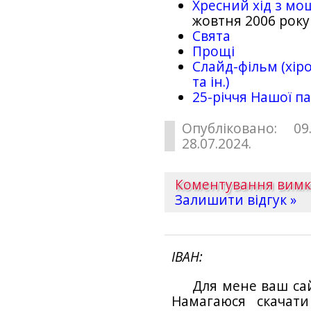
Хресний хід з мо
жовтня 2006 року
Свята
Прощі
Слайд-фільм (хіро
та ін.)
25-рiччя Нашої па
Опубліковано: 09
28.07.2024.
Коментування вим
Залишити відгук »
ІВАН
Для мене ваш са
Намагаюся скачат