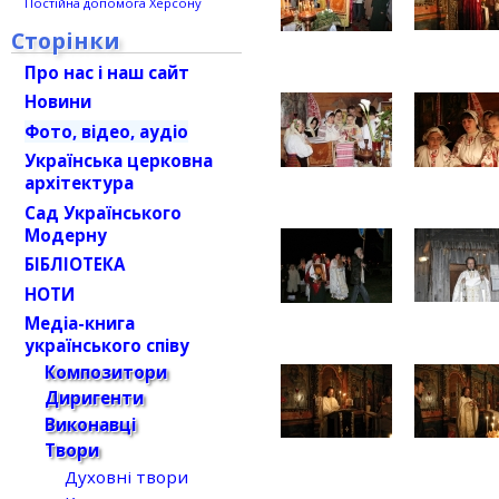
Постійна допомога Херсону
Сторінки
Про нас і наш сайт
Новини
Фото, відео, аудіо
Українська церковна
архітектура
Сад Українського
Модерну
БІБЛІОТЕКА
НОТИ
Медіа-книга
українського співу
Композитори
Диригенти
Виконавці
Твори
Духовні твори