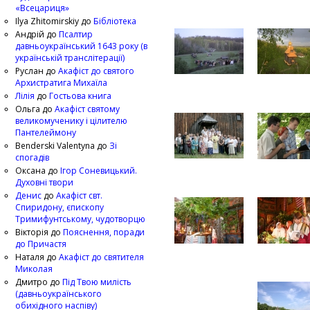
«Всецариця»
Ilya Zhitomirskiy
до
Бібліотека
Андрій
до
Псалтир
давньоукраїнський 1643 року (в
українській транслітерації)
Руслан
до
Акафіст до святого
Архистратига Михаїла
Лілія
до
Гостьова книга
Ольга
до
Акафіст святому
великомученику і цілителю
Пантелеймону
Benderski Valentyna
до
Зі
спогадів
Оксана
до
Ігор Соневицький.
Духовні твори
Денис
до
Акафіст свт.
Спиридону, єпископу
Тримифунтському, чудотворцю
Вікторія
до
Пояснення, поради
до Причастя
Наталя
до
Акафіст до святителя
Миколая
Дмитро
до
Під Твою милість
(давньоукраїнського
обихідного наспіву)