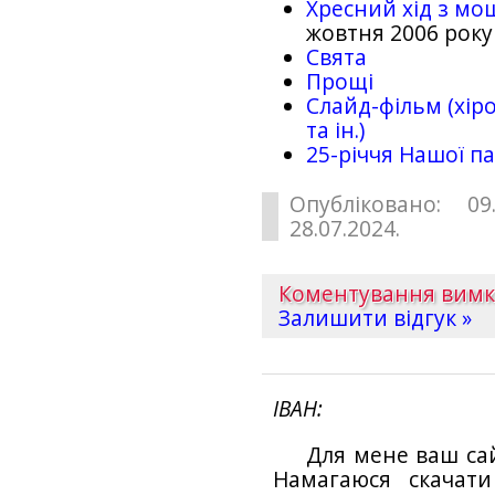
Хресний хід з мо
жовтня 2006 року
Свята
Прощі
Слайд-фільм (хіро
та ін.)
25-рiччя Нашої па
Опубліковано: 09
28.07.2024.
Коментування вим
Залишити відгук »
ІВАН
Для мене ваш са
Намагаюся скачат