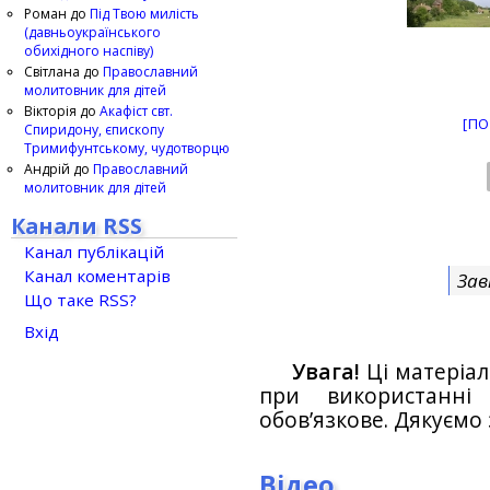
Роман
до
Під Твою милість
(давньоукраїнського
обихідного наспіву)
Світлана
до
Православний
молитовник для дітей
Вікторія
до
Акафіст свт.
[ПО
Спиридону, єпископу
Тримифунтському, чудотворцю
Андрій
до
Православний
молитовник для дітей
Канали RSS
Канал публікацій
Канал коментарів
Зав
Що таке RSS?
Вхід
Увага!
Ці матеріал
при використанн
обов’язкове. Дякуємо 
Відео