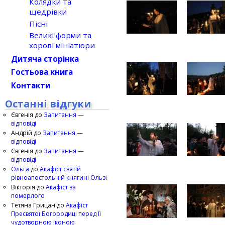
Колядки та
щедрівки
Пісні
Великі форми та
хорові мініатюри
Дитяча сторінка
Гостьова книга
Контакти
Останні відгуки
Євгенія
до
Запитання —
відповіді
Андрій
до
Запитання —
відповіді
Євгенія
до
Запитання —
відповіді
Ольга
до
Акафіст святій
рівноапостольній княгині Ользі
Вікторія
до
Акафіст за
померлого
Тетяна Грицан
до
Акафіст
Пресвятої Богородиці перед Її
чудотворною іконою