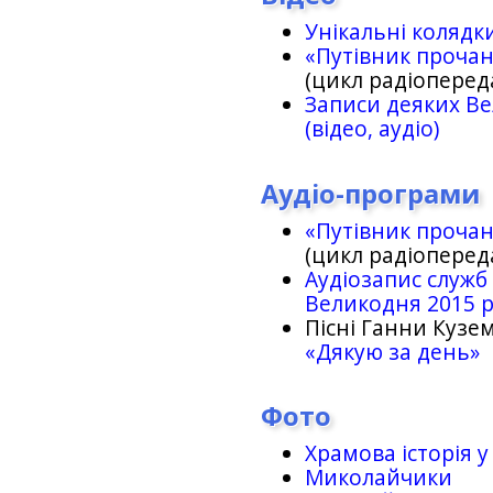
Унікальні колядк
«Путівник проча
(цикл радіоперед
Записи деяких Ве
(відео, аудіо)
Аудіо-програми
«Путівник проча
(цикл радіоперед
Аудіозапис служб
Великодня 2015 
Пісні Ганни Кузем
«Дякую за день»
Фото
Храмова історія у
Миколайчики