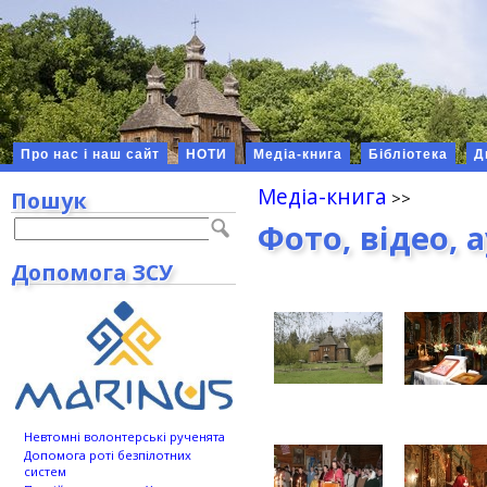
Про нас і наш сайт
НОТИ
Медіа-книга
Бібліотека
Д
Медіа-книга
Пошук
Фото, відео, 
Допомога ЗСУ
Невтомні волонтерські рученята
Допомога роті безпілотних
систем