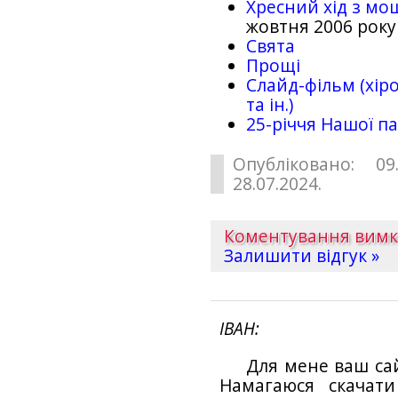
Хресний хід з мо
жовтня 2006 року
Свята
Прощі
Слайд-фільм (хіро
та ін.)
25-рiччя Нашої па
Опубліковано: 09
28.07.2024.
Коментування вим
Залишити відгук »
ІВАН
Для мене ваш са
Намагаюся скачат