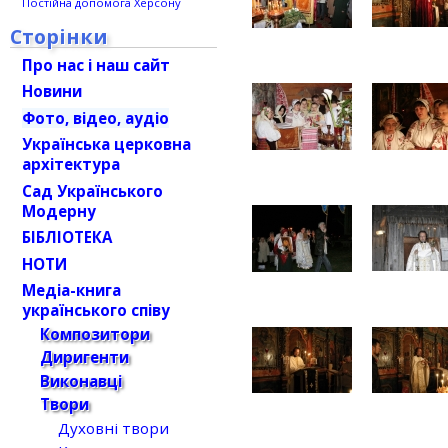
Постійна допомога Херсону
Сторінки
Про нас і наш сайт
Новини
Фото, відео, аудіо
Українська церковна
архітектура
Сад Українського
Модерну
БІБЛІОТЕКА
НОТИ
Медіа-книга
українського співу
Композитори
Диригенти
Виконавці
Твори
Духовні твори