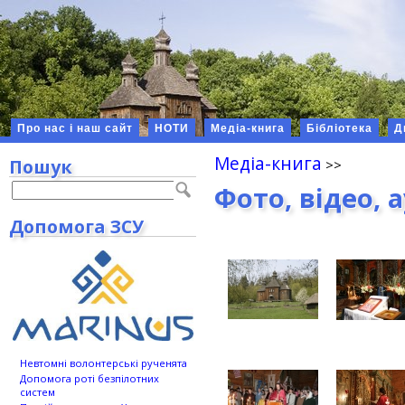
Про нас і наш сайт
НОТИ
Медіа-книга
Бібліотека
Д
Медіа-книга
Пошук
Фото, відео, 
Допомога ЗСУ
Невтомні волонтерські рученята
Допомога роті безпілотних
систем