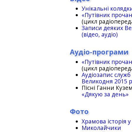
Унікальні колядк
«Путівник проча
(цикл радіоперед
Записи деяких Ве
(відео, аудіо)
Аудіо-програми
«Путівник проча
(цикл радіоперед
Аудіозапис служб
Великодня 2015 
Пісні Ганни Кузем
«Дякую за день»
Фото
Храмова історія у
Миколайчики