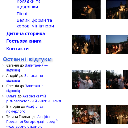
Колядки та
щедрівки
Пісні
Великі форми та
хорові мініатюри
Дитяча сторінка
Гостьова книга
Контакти
Останні відгуки
Євгенія
до
Запитання —
відповіді
Андрій
до
Запитання —
відповіді
Євгенія
до
Запитання —
відповіді
Ольга
до
Акафіст святій
рівноапостольній княгині Ользі
Вікторія
до
Акафіст за
померлого
Тетяна Грицан
до
Акафіст
Пресвятої Богородиці перед Її
чудотворною іконою