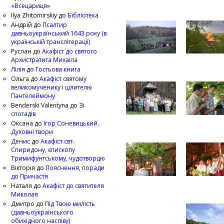
«Всецариця»
Ilya Zhitomirskiy
до
Бібліотека
Андрій
до
Псалтир
давньоукраїнський 1643 року (в
українській транслітерації)
Руслан
до
Акафіст до святого
Архистратига Михаїла
Лілія
до
Гостьова книга
Ольга
до
Акафіст святому
великомученику і цілителю
Пантелеймону
Benderski Valentyna
до
Зі
спогадів
Оксана
до
Ігор Соневицький.
Духовні твори
Денис
до
Акафіст свт.
Спиридону, єпископу
Тримифунтському, чудотворцю
Вікторія
до
Пояснення, поради
до Причастя
Наталя
до
Акафіст до святителя
Миколая
Дмитро
до
Під Твою милість
(давньоукраїнського
обихідного наспіву)