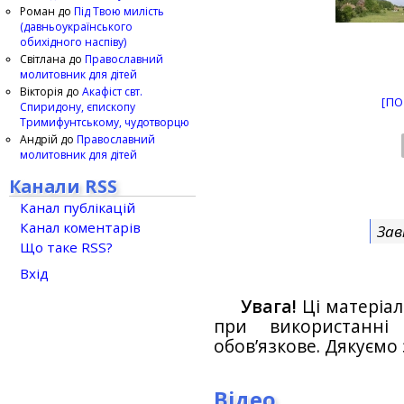
Роман
до
Під Твою милість
(давньоукраїнського
обихідного наспіву)
Світлана
до
Православний
молитовник для дітей
Вікторія
до
Акафіст свт.
[ПО
Спиридону, єпископу
Тримифунтському, чудотворцю
Андрій
до
Православний
молитовник для дітей
Канали RSS
Канал публікацій
Канал коментарів
Зав
Що таке RSS?
Вхід
Увага!
Ці матеріал
при використанн
обов’язкове. Дякуємо 
Відео