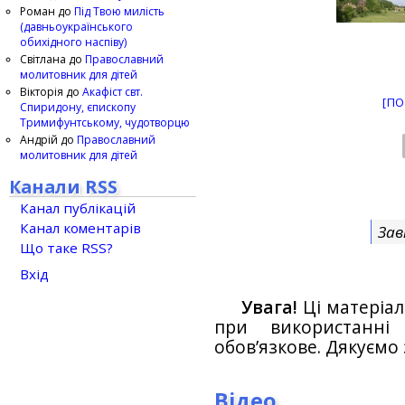
Роман
до
Під Твою милість
(давньоукраїнського
обихідного наспіву)
Світлана
до
Православний
молитовник для дітей
Вікторія
до
Акафіст свт.
[ПО
Спиридону, єпископу
Тримифунтському, чудотворцю
Андрій
до
Православний
молитовник для дітей
Канали RSS
Канал публікацій
Канал коментарів
Зав
Що таке RSS?
Вхід
Увага!
Ці матеріал
при використанн
обов’язкове. Дякуємо 
Відео