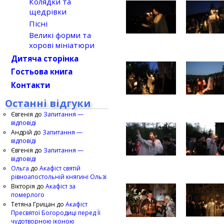
Колядки та
щедрівки
Пісні
Великі форми та
хорові мініатюри
Дитяча сторінка
Гостьова книга
Контакти
Останні відгуки
Євгенія
до
Запитання —
відповіді
Андрій
до
Запитання —
відповіді
Євгенія
до
Запитання —
відповіді
Ольга
до
Акафіст святій
рівноапостольній княгині Ользі
Вікторія
до
Акафіст за
померлого
Тетяна Грицан
до
Акафіст
Пресвятої Богородиці перед Її
чудотворною іконою