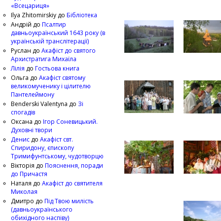
«Всецариця»
Ilya Zhitomirskiy
до
Бібліотека
Андрій
до
Псалтир
давньоукраїнський 1643 року (в
українській транслітерації)
Руслан
до
Акафіст до святого
Архистратига Михаїла
Лілія
до
Гостьова книга
Ольга
до
Акафіст святому
великомученику і цілителю
Пантелеймону
Benderski Valentyna
до
Зі
спогадів
Оксана
до
Ігор Соневицький.
Духовні твори
Денис
до
Акафіст свт.
Спиридону, єпископу
Тримифунтському, чудотворцю
Вікторія
до
Пояснення, поради
до Причастя
Наталя
до
Акафіст до святителя
Миколая
Дмитро
до
Під Твою милість
(давньоукраїнського
обихідного наспіву)