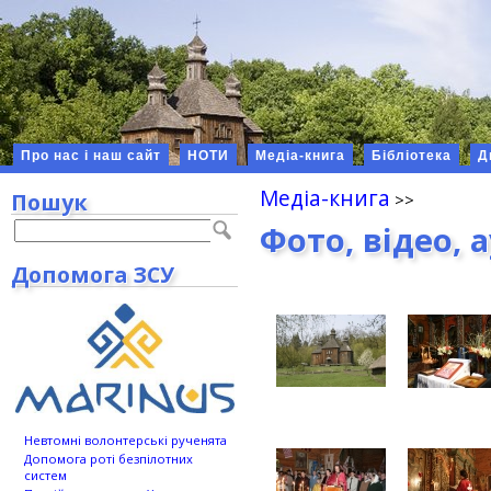
Про нас і наш сайт
НОТИ
Медіа-книга
Бібліотека
Д
Медіа-книга
Пошук
Фото, відео, 
Допомога ЗСУ
Невтомні волонтерські рученята
Допомога роті безпілотних
систем