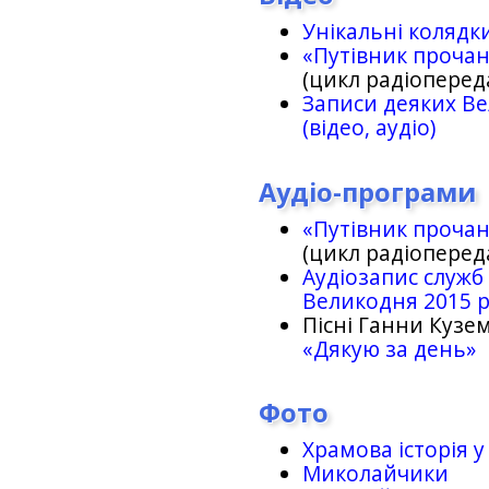
Унікальні колядк
«Путівник проча
(цикл радіоперед
Записи деяких Ве
(відео, аудіо)
Аудіо-програми
«Путівник проча
(цикл радіоперед
Аудіозапис служб
Великодня 2015 
Пісні Ганни Кузем
«Дякую за день»
Фото
Храмова історія у
Миколайчики