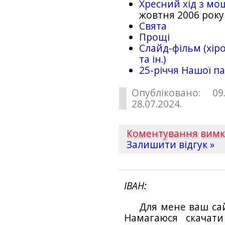
Хресний хід з мо
жовтня 2006 року
Свята
Прощі
Слайд-фільм (хіро
та ін.)
25-рiччя Нашої па
Опубліковано: 09
28.07.2024.
Коментування вим
Залишити відгук »
ІВАН
Для мене ваш са
Намагаюся скачат