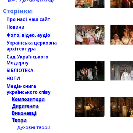
Постійна допомога Херсону
Сторінки
Про нас і наш сайт
Новини
Фото, відео, аудіо
Українська церковна
архітектура
Сад Українського
Модерну
БІБЛІОТЕКА
НОТИ
Медіа-книга
українського співу
Композитори
Диригенти
Виконавці
Твори
Духовні твори