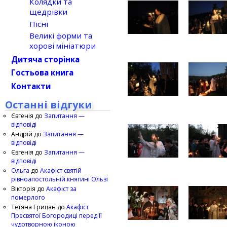
Колядки та
щедрівки
Пісні
Великі форми та
хорові мініатюри
Дитяча сторінка
Гостьова книга
Контакти
Останні відгуки
Євгенія
до
Запитання —
відповіді
Андрій
до
Запитання —
відповіді
Євгенія
до
Запитання —
відповіді
Ольга
до
Акафіст святій
рівноапостольній княгині Ользі
Вікторія
до
Акафіст за
померлого
Тетяна Грицан
до
Акафіст
Пресвятої Богородиці перед Її
чудотворною іконою