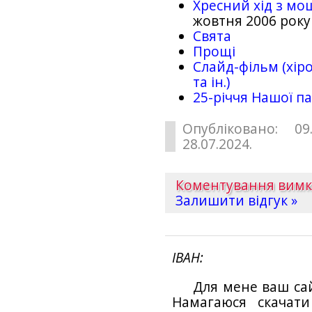
Хресний хід з мо
жовтня 2006 року
Свята
Прощі
Слайд-фільм (хіро
та ін.)
25-рiччя Нашої па
Опубліковано: 09
28.07.2024.
Коментування вим
Залишити відгук »
ІВАН
Для мене ваш са
Намагаюся скачат