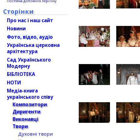
Постійна допомога Херсону
Сторінки
Про нас і наш сайт
Новини
Фото, відео, аудіо
Українська церковна
архітектура
Сад Українського
Модерну
БІБЛІОТЕКА
НОТИ
Медіа-книга
українського співу
Композитори
Диригенти
Виконавці
Твори
Духовні твори