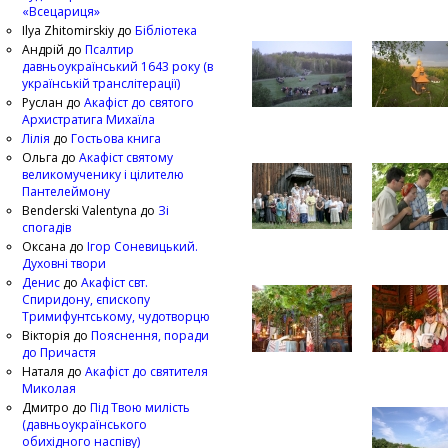
«Всецариця»
Ilya Zhitomirskiy
до
Бібліотека
Андрій
до
Псалтир
давньоукраїнський 1643 року (в
українській транслітерації)
Руслан
до
Акафіст до святого
Архистратига Михаїла
Лілія
до
Гостьова книга
Ольга
до
Акафіст святому
великомученику і цілителю
Пантелеймону
Benderski Valentyna
до
Зі
спогадів
Оксана
до
Ігор Соневицький.
Духовні твори
Денис
до
Акафіст свт.
Спиридону, єпископу
Тримифунтському, чудотворцю
Вікторія
до
Пояснення, поради
до Причастя
Наталя
до
Акафіст до святителя
Миколая
Дмитро
до
Під Твою милість
(давньоукраїнського
обихідного наспіву)