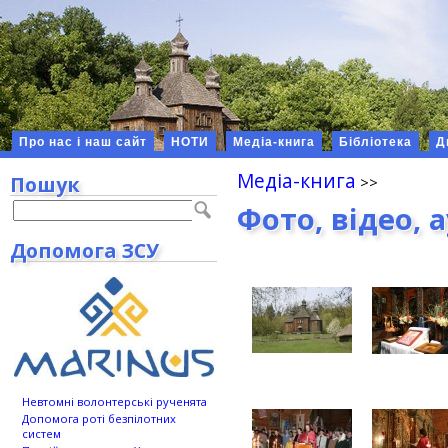
Про нас і наш сайт
НОТИ
Медіа-книга
Бібліотека
Д
Медіа-книга
Пошук
Фото, відео, 
Допомога ЗСУ
Невтомні волонтерські рученята
Допомога роті безпілотних
систем