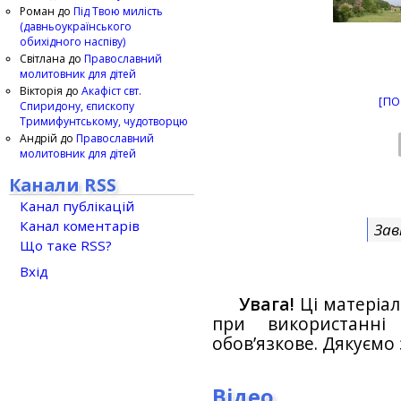
Роман
до
Під Твою милість
(давньоукраїнського
обихідного наспіву)
Світлана
до
Православний
молитовник для дітей
Вікторія
до
Акафіст свт.
[ПО
Спиридону, єпископу
Тримифунтському, чудотворцю
Андрій
до
Православний
молитовник для дітей
Канали RSS
Канал публікацій
Канал коментарів
Зав
Що таке RSS?
Вхід
Увага!
Ці матеріал
при використанн
обов’язкове. Дякуємо 
Відео