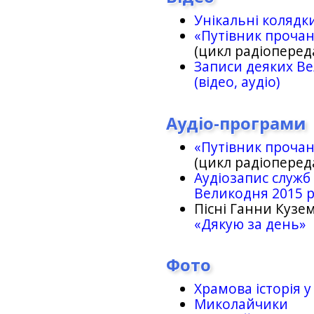
Унікальні колядк
«Путівник проча
(цикл радіоперед
Записи деяких Ве
(відео, аудіо)
Аудіо-програми
«Путівник проча
(цикл радіоперед
Аудіозапис служб
Великодня 2015 
Пісні Ганни Кузем
«Дякую за день»
Фото
Храмова історія у
Миколайчики