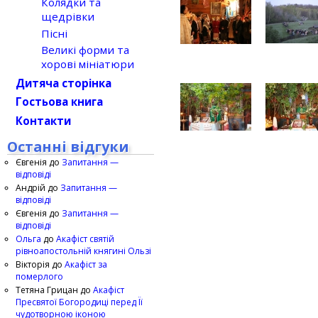
Колядки та
щедрівки
Пісні
Великі форми та
хорові мініатюри
Дитяча сторінка
Гостьова книга
Контакти
Останні відгуки
Євгенія
до
Запитання —
відповіді
Андрій
до
Запитання —
відповіді
Євгенія
до
Запитання —
відповіді
Ольга
до
Акафіст святій
рівноапостольній княгині Ользі
Вікторія
до
Акафіст за
померлого
Тетяна Грицан
до
Акафіст
Пресвятої Богородиці перед Її
чудотворною іконою