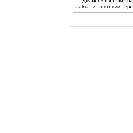
Для мене ваш сайт на
надіслати поштовим перек