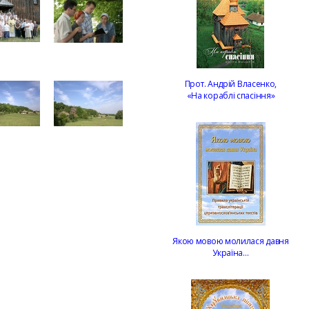
Прот. Андрій Власенко,
«На кораблі спасіння»
Якою мовою молилася давня
Україна…