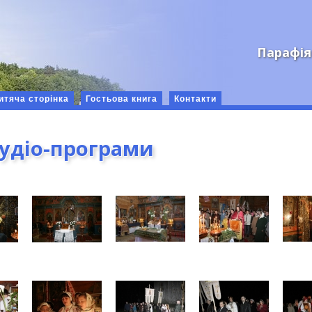
Парафія
итяча сторінка
Гостьова книга
Контакти
аудіо-програми