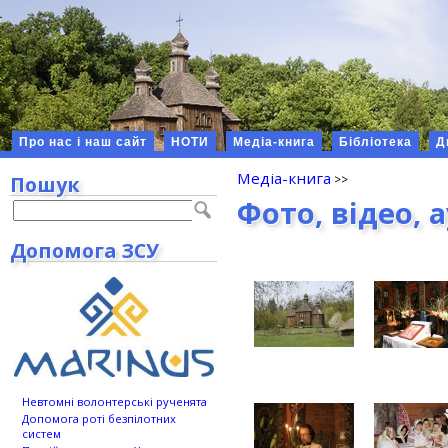
Про нас і наш сайт
НОТИ
Медіа-книга
Бібліотека
Д
Медіа-книга
Пошук
Фото, відео, 
Допомога ЗСУ
Невтомні волонтерські рученята
Допомога роті безпілотних
систем