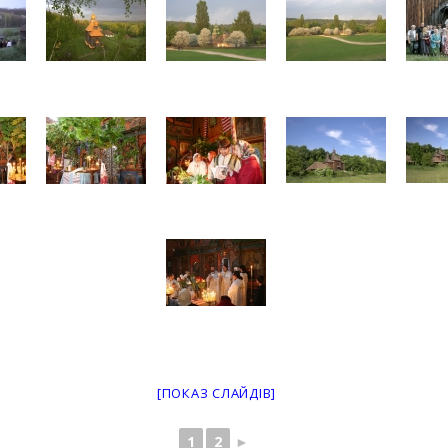
[ПОКАЗ СЛАЙДІВ]
1
2
►