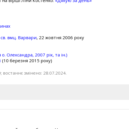
ї на вірші Ліни Костенко:
«Дякую за день»
линах
св. вмц. Варвари
, 22 жовтня 2006 року
о. Олександра, 2007 рік, та ін.)
ї
(10 березня 2015 року)
; востаннє змінено: 28.07.2024.