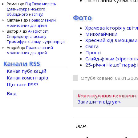
Пісні Ганни Куземсько
Роман
до
Під Твою милість
(давньоукраїнського
обихідного наспіву)
Фото
Світлана
до
Православний
молитовник для дітей
Храмова історія у світ
Вікторія
до
Акафіст свт.
Миколайчики
Спиридону, єпископу
Хресний хід з мощами 
Тримифунтському, чудотворцю
Свята
Андрій
до
Православний
Прощі
молитовник для дітей
Слайд-фільм (хіротонія 
Канали RSS
25-рiччя Нашої парафi
Канал публікацій
Канал коментарів
Опубліковано: 09.01.2009
Що таке RSS?
Вхід
Коментування вимкнено
Залишити відгук »
ІВАН