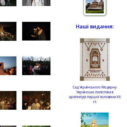
Наші видання:
Сад Українського Модерну.
Українська стилістика в
архітектурі першої половини ХХ
ст.