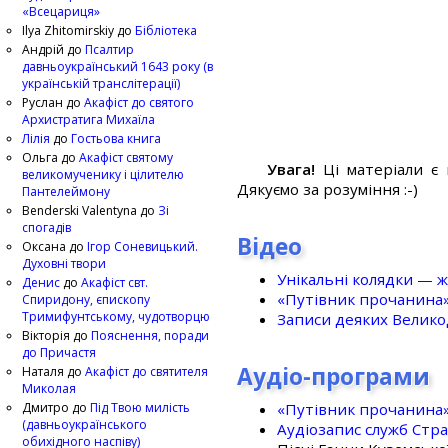
«Всецариця»
Ilya Zhitomirskiy
до
Бібліотека
Андрій
до
Псалтир
давньоукраїнський 1643 року (в
українській транслітерації)
Руслан
до
Акафіст до святого
Архистратига Михаїла
Лілія
до
Гостьова книга
Ольга
до
Акафіст святому
Увага!
Ці матеріали є 
великомученику і цілителю
Дякуємо за розуміння :-)
Пантелеймону
Benderski Valentyna
до
Зі
спогадів
Відео
Оксана
до
Ігор Соневицький.
Духовні твори
Унікальні колядки — ж
Денис
до
Акафіст свт.
«Путівник прочанина
Спиридону, єпископу
Тримифунтському, чудотворцю
Записи деяких Великод
Вікторія
до
Пояснення, поради
до Причастя
Аудіо-програми
Наталя
до
Акафіст до святителя
Миколая
«Путівник прочанина
Дмитро
до
Під Твою милість
(давньоукраїнського
Аудіозапис служб Стр
обихідного наспіву)