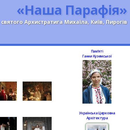
«Наша Парафія»
 святого Архистратига Михаїла, Київ, Пирогів
Памʼяті
Ганни Куземської
Українська Церковна
Архітектура