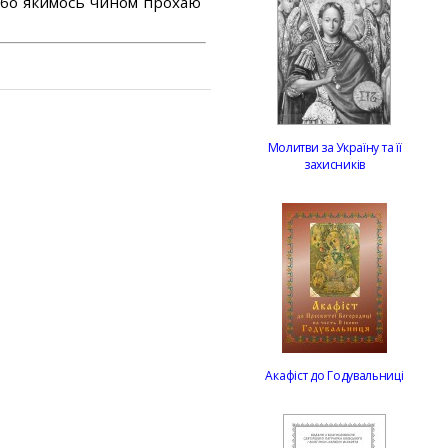
або якимось чином прохаю
Молитви за Україну та її
захисників
Акафіст до Годувальниці