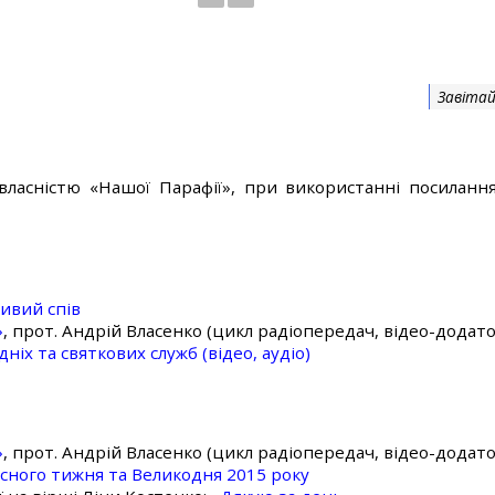
Завітай
власністю «Нашої Парафії», при використанні посилання
ивий спів
»
, прот. Андрій Власенко (цикл радіопередач, відео-додато
ніх та святкових служб (відео, аудіо)
»
, прот. Андрій Власенко (цикл радіопередач, відео-додато
асного тижня та Великодня 2015 року