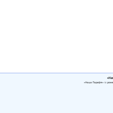
«На
«Наша Парафія» is pow