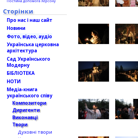
Постійна допомога Херсону
Сторінки
Про нас і наш сайт
Новини
Фото, відео, аудіо
Українська церковна
архітектура
Сад Українського
Модерну
БІБЛІОТЕКА
НОТИ
Медіа-книга
українського співу
Композитори
Диригенти
Виконавці
Твори
Духовні твори