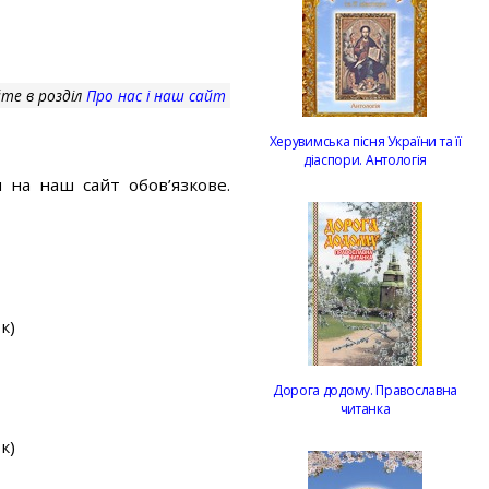
те в розділ
Про нас і наш сайт
Херувимська пісня України та її
діаспори. Антологія
 на наш сайт обов’язкове.
к)
Дорога додому. Православна
читанка
к)