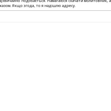
дзвичайно подобається. Намагаюся скачати молитовник, 
азом. Якщо згода, то я надішлю адресу.