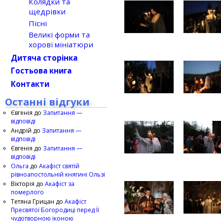
Колядки та
щедрівки
Пісні
Великі форми та
хорові мініатюри
Дитяча сторінка
Гостьова книга
Контакти
Останні відгуки
Євгенія
до
Запитання —
відповіді
Андрій
до
Запитання —
відповіді
Євгенія
до
Запитання —
відповіді
Ольга
до
Акафіст святій
рівноапостольній княгині Ользі
Вікторія
до
Акафіст за
померлого
Тетяна Грицан
до
Акафіст
Пресвятої Богородиці перед Її
чудотворною іконою