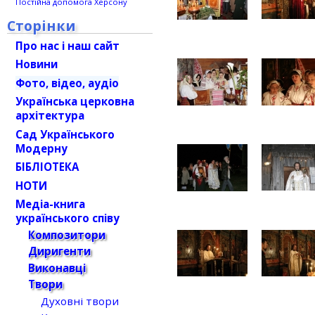
Постійна допомога Херсону
Сторінки
Про нас і наш сайт
Новини
Фото, відео, аудіо
Українська церковна
архітектура
Сад Українського
Модерну
БІБЛІОТЕКА
НОТИ
Медіа-книга
українського співу
Композитори
Диригенти
Виконавці
Твори
Духовні твори