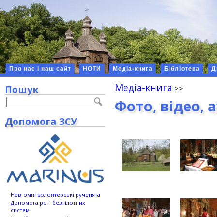
Про нас і наш сайт
НОТИ
Медіа-книга
Бібліотека
Д
Медіа-книга
Пошук
Фото, відео, 
Допомога ЗСУ
Невтомні волонтерські рученята
Допомога роті безпілотних
систем