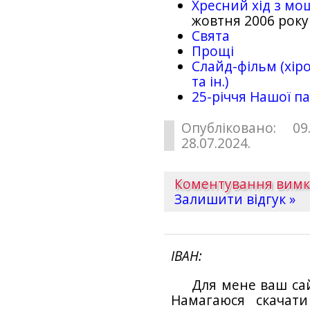
Хресний хід з мо
жовтня 2006 року
Свята
Прощі
Слайд-фільм (хіро
та ін.)
25-рiччя Нашої па
Опубліковано: 09
28.07.2024.
Коментування вим
Залишити відгук »
ІВАН
Для мене ваш са
Намагаюся скачат