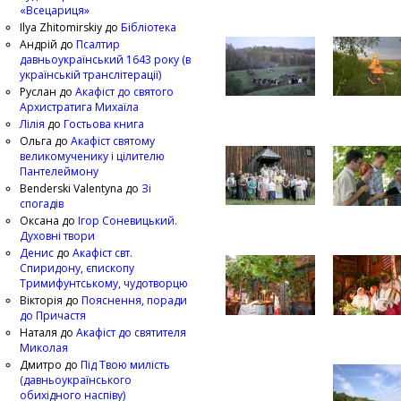
«Всецариця»
Ilya Zhitomirskiy
до
Бібліотека
Андрій
до
Псалтир
давньоукраїнський 1643 року (в
українській транслітерації)
Руслан
до
Акафіст до святого
Архистратига Михаїла
Лілія
до
Гостьова книга
Ольга
до
Акафіст святому
великомученику і цілителю
Пантелеймону
Benderski Valentyna
до
Зі
спогадів
Оксана
до
Ігор Соневицький.
Духовні твори
Денис
до
Акафіст свт.
Спиридону, єпископу
Тримифунтському, чудотворцю
Вікторія
до
Пояснення, поради
до Причастя
Наталя
до
Акафіст до святителя
Миколая
Дмитро
до
Під Твою милість
(давньоукраїнського
обихідного наспіву)