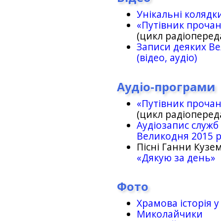
Унікальні колядк
«Путівник проча
(цикл радіоперед
Записи деяких Ве
(відео, аудіо)
Аудіо-програми
«Путівник проча
(цикл радіоперед
Аудіозапис служб
Великодня 2015 
Пісні Ганни Кузем
«Дякую за день»
Фото
Храмова історія у
Миколайчики