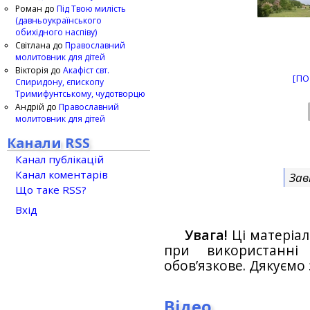
Роман
до
Під Твою милість
(давньоукраїнського
обихідного наспіву)
Світлана
до
Православний
молитовник для дітей
Вікторія
до
Акафіст свт.
[ПО
Спиридону, єпископу
Тримифунтському, чудотворцю
Андрій
до
Православний
молитовник для дітей
Канали RSS
Канал публікацій
Канал коментарів
Зав
Що таке RSS?
Вхід
Увага!
Ці матеріал
при використанн
обов’язкове. Дякуємо 
Відео