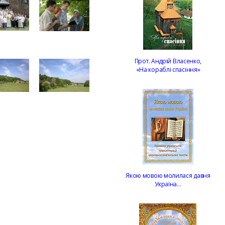
Прот. Андрій Власенко,
«На кораблі спасіння»
Якою мовою молилася давня
Україна…