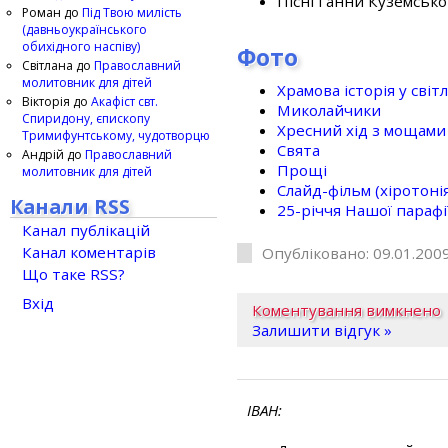
Пісні Ганни Куземсько
Роман
до
Під Твою милість
(давньоукраїнського
обихідного наспіву)
Фото
Світлана
до
Православний
молитовник для дітей
Храмова історія у світ
Вікторія
до
Акафіст свт.
Миколайчики
Спиридону, єпископу
Хресний хід з мощами 
Тримифунтському, чудотворцю
Свята
Андрій
до
Православний
Прощі
молитовник для дітей
Слайд-фільм (хіротонія 
Канали RSS
25-рiччя Нашої парафi
Канал публікацій
Канал коментарів
Опубліковано: 09.01.2009
Що таке RSS?
Вхід
Коментування вимкнено
Залишити відгук »
ІВАН