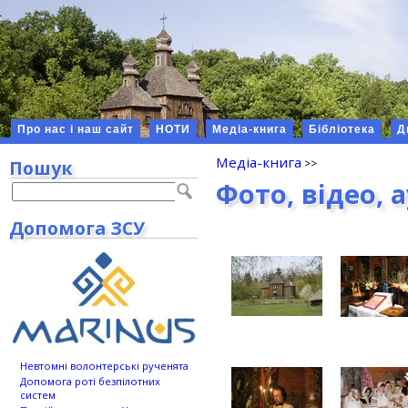
Про нас і наш сайт
НОТИ
Медіа-книга
Бібліотека
Д
Медіа-книга
Пошук
Фото, відео, 
Допомога ЗСУ
Невтомні волонтерські рученята
Допомога роті безпілотних
систем