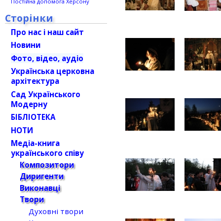
Постійна допомога Херсону
Сторінки
Про нас і наш сайт
Новини
Фото, відео, аудіо
Українська церковна
архітектура
Сад Українського
Модерну
БІБЛІОТЕКА
НОТИ
Медіа-книга
українського співу
Композитори
Диригенти
Виконавці
Твори
Духовні твори