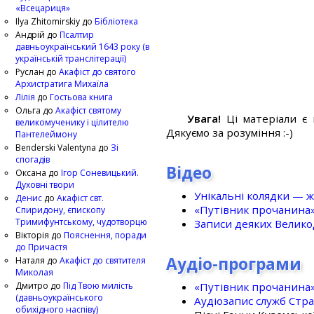
«Всецариця»
Ilya Zhitomirskiy
до
Бібліотека
Андрій
до
Псалтир
давньоукраїнський 1643 року (в
українській транслітерації)
Руслан
до
Акафіст до святого
Архистратига Михаїла
Лілія
до
Гостьова книга
Ольга
до
Акафіст святому
Увага!
Ці матеріали є 
великомученику і цілителю
Дякуємо за розуміння :-)
Пантелеймону
Benderski Valentyna
до
Зі
спогадів
Відео
Оксана
до
Ігор Соневицький.
Духовні твори
Унікальні колядки — ж
Денис
до
Акафіст свт.
«Путівник прочанина
Спиридону, єпископу
Тримифунтському, чудотворцю
Записи деяких Великод
Вікторія
до
Пояснення, поради
до Причастя
Аудіо-програми
Наталя
до
Акафіст до святителя
Миколая
«Путівник прочанина
Дмитро
до
Під Твою милість
(давньоукраїнського
Аудіозапис служб Стр
обихідного наспіву)