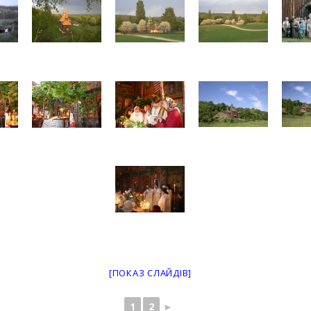
[ПОКАЗ СЛАЙДІВ]
1
2
►