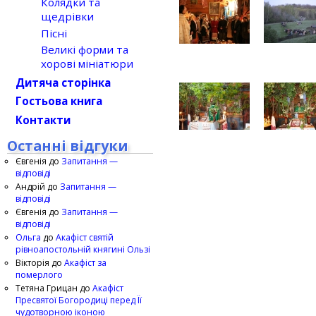
Колядки та
щедрівки
Пісні
Великі форми та
хорові мініатюри
Дитяча сторінка
Гостьова книга
Контакти
Останні відгуки
Євгенія
до
Запитання —
відповіді
Андрій
до
Запитання —
відповіді
Євгенія
до
Запитання —
відповіді
Ольга
до
Акафіст святій
рівноапостольній княгині Ользі
Вікторія
до
Акафіст за
померлого
Тетяна Грицан
до
Акафіст
Пресвятої Богородиці перед Її
чудотворною іконою