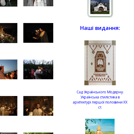
Наші видання:
Сад Українського Модерну.
Українська стилістика в
архітектурі першої половини ХХ
ст.