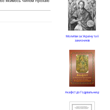
або якимось чином прохаю
Молитви за Україну та її
захисників
Акафіст до Годувальниці