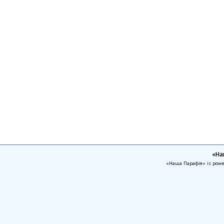
«На
«Наша Парафія» is pow