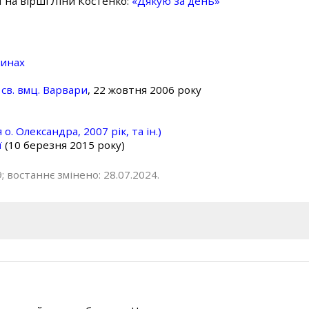
ї на вірші Ліни Костенко:
«Дякую за день»
линах
св. вмц. Варвари
, 22 жовтня 2006 року
о. Олександра, 2007 рік, та ін.)
ї
(10 березня 2015 року)
; востаннє змінено: 28.07.2024.