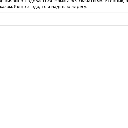
дзвичайно подобається. Намагаюся скачати молитовник, 
азом. Якщо згода, то я надішлю адресу.