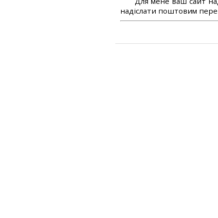
Для мене ваш сайт на
надіслати поштовим перек