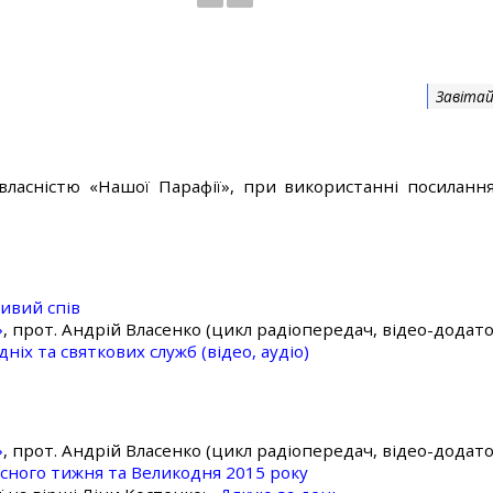
Завітай
власністю «Нашої Парафії», при використанні посилання
ивий спів
»
, прот. Андрій Власенко (цикл радіопередач, відео-додато
ніх та святкових служб (відео, аудіо)
»
, прот. Андрій Власенко (цикл радіопередач, відео-додато
асного тижня та Великодня 2015 року