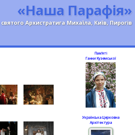
«Наша Парафія»
 святого Архистратига Михаїла, Київ, Пирогів
Памʼяті
Ганни Куземської
Українська Церковна
Архітектура