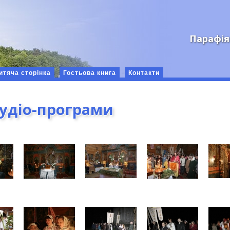
Парафія
итяча сторінка
Гостьова книга
Контакти
аудіо-програми