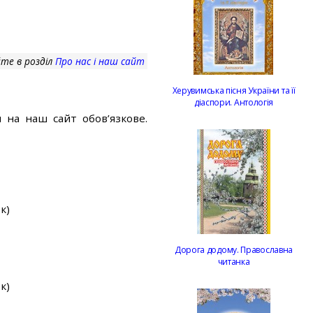
те в розділ
Про нас і наш сайт
Херувимська пісня України та її
діаспори. Антологія
 на наш сайт обов’язкове.
к)
Дорога додому. Православна
читанка
к)