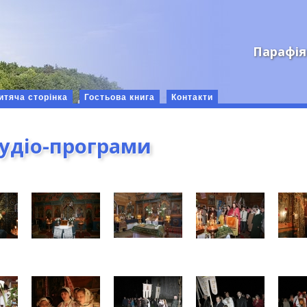
Парафія
итяча сторінка
Гостьова книга
Контакти
аудіо-програми