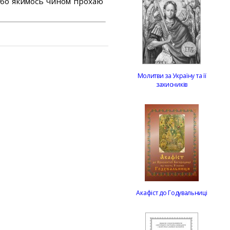
або якимось чином прохаю
Молитви за Україну та її
захисників
Акафіст до Годувальниці