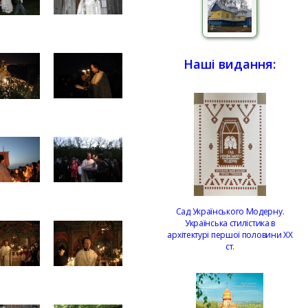
Наші видання:
Сад Українського Модерну.
Українська стилістика в
архітектурі першої половини ХХ
ст.