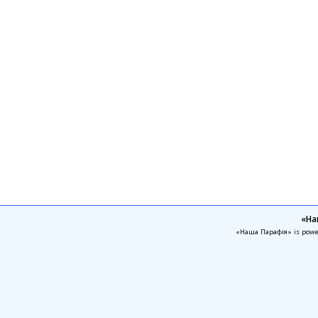
«На
«Наша Парафія» is pow