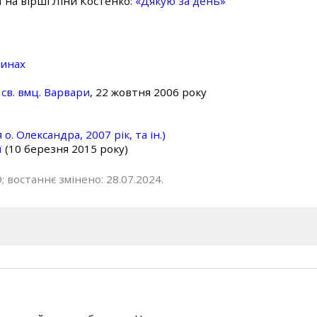
ї на вірші Ліни Костенко:
«Дякую за день»
линах
св. вмц. Варвари
, 22 жовтня 2006 року
о. Олександра, 2007 рік, та ін.)
ї
(10 березня 2015 року)
; востаннє змінено: 28.07.2024.