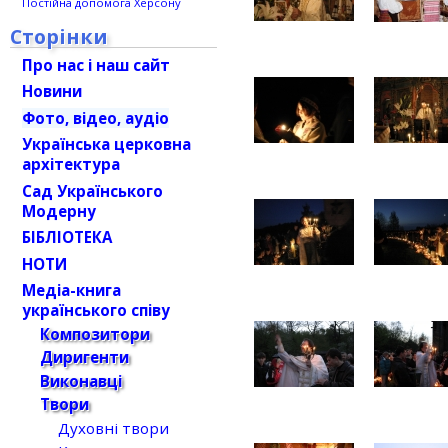
Постійна допомога Херсону
Сторінки
Про нас і наш сайт
Новини
Фото, відео, аудіо
Українська церковна
архітектура
Сад Українського
Модерну
БІБЛІОТЕКА
НОТИ
Медіа-книга
українського співу
Композитори
Диригенти
Виконавці
Твори
Духовні твори