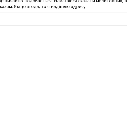
дзвичайно подобається. Намагаюся скачати молитовник, 
азом. Якщо згода, то я надішлю адресу.