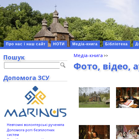
Про нас і наш сайт
НОТИ
Медіа-книга
Бібліотека
Д
Медіа-книга
Пошук
Фото, відео, 
Допомога ЗСУ
Невтомні волонтерські рученята
Допомога роті безпілотних
систем