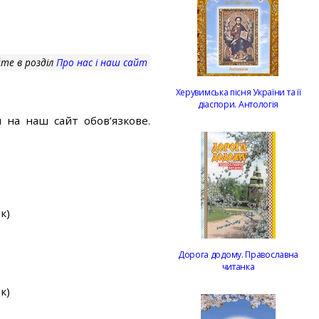
те в розділ
Про нас і наш сайт
Херувимська пісня України та її
діаспори. Антологія
 на наш сайт обов’язкове.
к)
Дорога додому. Православна
читанка
к)