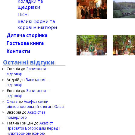
Колядки та
щедрівки
Пісні
Великі форми та
хорові мініатюри
Дитяча сторінка
Гостьова книга
Контакти
Останні відгуки
Євгенія
до
Запитання —
відповіді
Андрій
до
Запитання —
відповіді
Євгенія
до
Запитання —
відповіді
Ольга
до
Акафіст святій
рівноапостольній княгині Ользі
Вікторія
до
Акафіст за
померлого
Тетяна Грицан
до
Акафіст
Пресвятої Богородиці перед Її
чудотворною іконою