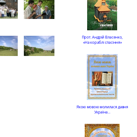
Прот. Андрій Власенко,
«На кораблі спасіння»
Якою мовою молилася давня
Україна…