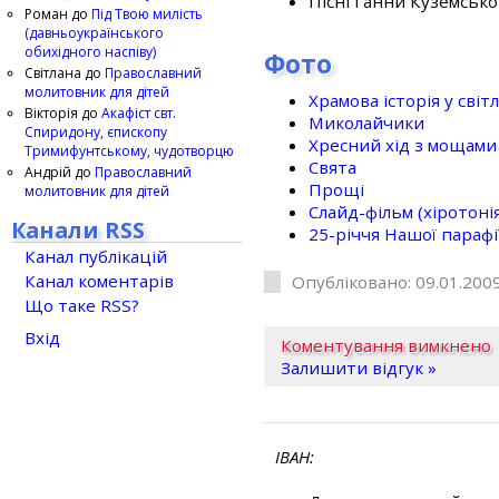
Пісні Ганни Куземсько
Роман
до
Під Твою милість
(давньоукраїнського
обихідного наспіву)
Фото
Світлана
до
Православний
молитовник для дітей
Храмова історія у світ
Вікторія
до
Акафіст свт.
Миколайчики
Спиридону, єпископу
Хресний хід з мощами 
Тримифунтському, чудотворцю
Свята
Андрій
до
Православний
Прощі
молитовник для дітей
Слайд-фільм (хіротонія 
Канали RSS
25-рiччя Нашої парафi
Канал публікацій
Канал коментарів
Опубліковано: 09.01.2009
Що таке RSS?
Вхід
Коментування вимкнено
Залишити відгук »
ІВАН