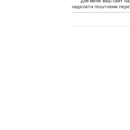
Для мене ваш сайт на
надіслати поштовим перек