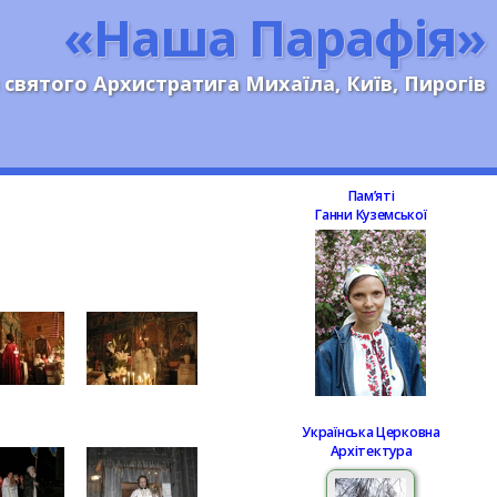
«Наша Парафія»
 святого Архистратига Михаїла, Київ, Пирогів
Памʼяті
Ганни Куземської
Українська Церковна
Архітектура