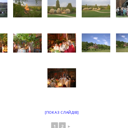
[ПОКАЗ СЛАЙДІВ]
1
2
►