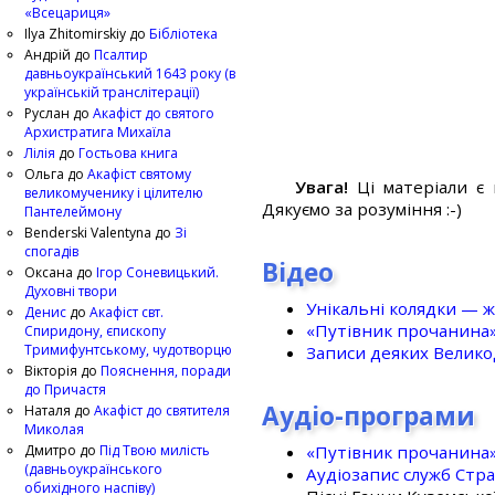
«Всецариця»
Ilya Zhitomirskiy
до
Бібліотека
Андрій
до
Псалтир
давньоукраїнський 1643 року (в
українській транслітерації)
Руслан
до
Акафіст до святого
Архистратига Михаїла
Лілія
до
Гостьова книга
Ольга
до
Акафіст святому
Увага!
Ці матеріали є 
великомученику і цілителю
Дякуємо за розуміння :-)
Пантелеймону
Benderski Valentyna
до
Зі
спогадів
Відео
Оксана
до
Ігор Соневицький.
Духовні твори
Унікальні колядки — ж
Денис
до
Акафіст свт.
«Путівник прочанина
Спиридону, єпископу
Тримифунтському, чудотворцю
Записи деяких Великод
Вікторія
до
Пояснення, поради
до Причастя
Аудіо-програми
Наталя
до
Акафіст до святителя
Миколая
«Путівник прочанина
Дмитро
до
Під Твою милість
(давньоукраїнського
Аудіозапис служб Стр
обихідного наспіву)