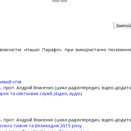
Завітай
власністю «Нашої Парафії», при використанні посилання
ивий спів
»
, прот. Андрій Власенко (цикл радіопередач, відео-додато
ніх та святкових служб (відео, аудіо)
»
, прот. Андрій Власенко (цикл радіопередач, відео-додато
асного тижня та Великодня 2015 року