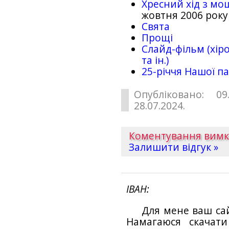
Хресний хід з мо
жовтня 2006 року
Свята
Прощі
Слайд-фільм (хіро
та ін.)
25-рiччя Нашої па
Опубліковано: 09
28.07.2024.
Коментування вим
Залишити відгук »
ІВАН
Для мене ваш са
Намагаюся скачат