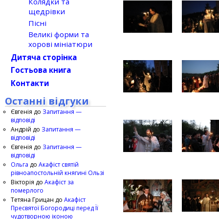
Колядки та
щедрівки
Пісні
Великі форми та
хорові мініатюри
Дитяча сторінка
Гостьова книга
Контакти
Останні відгуки
Євгенія
до
Запитання —
відповіді
Андрій
до
Запитання —
відповіді
Євгенія
до
Запитання —
відповіді
Ольга
до
Акафіст святій
рівноапостольній княгині Ользі
Вікторія
до
Акафіст за
померлого
Тетяна Грицан
до
Акафіст
Пресвятої Богородиці перед Її
чудотворною іконою