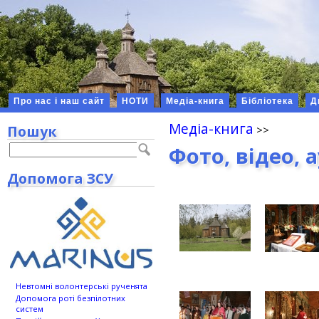
Про нас і наш сайт
НОТИ
Медіа-книга
Бібліотека
Д
Медіа-книга
Пошук
Фото, відео, 
Допомога ЗСУ
Невтомні волонтерські рученята
Допомога роті безпілотних
систем