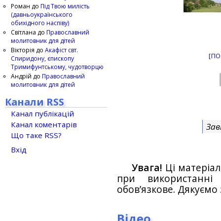
Роман
до
Під Твою милість
(давньоукраїнського
обихідного наспіву)
Світлана
до
Православний
молитовник для дітей
Вікторія
до
Акафіст свт.
[ПО
Спиридону, єпископу
Тримифунтському, чудотворцю
Андрій
до
Православний
молитовник для дітей
Канали RSS
Канал публікацій
Канал коментарів
Зав
Що таке RSS?
Вхід
Увага!
Ці матеріал
при використанн
обов’язкове. Дякуємо 
Відео