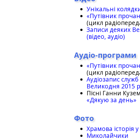
Унікальні колядк
«Путівник проча
(цикл радіоперед
Записи деяких Ве
(відео, аудіо)
Аудіо-програми
«Путівник проча
(цикл радіоперед
Аудіозапис служб
Великодня 2015 
Пісні Ганни Кузем
«Дякую за день»
Фото
Храмова історія у
Миколайчики