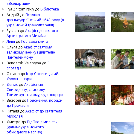
«Всецариця»
Ilya Zhitomirskiy
до
Бібліотека
Андрій
до
Псалтир
давньоукраїнський 1643 року (в
українській транслітерації)
Руслан
до
Акафіст до святого
Архистратига Михаїла
Лілія
до
Гостьова книга
Ольга
до
Акафіст святому
великомученику і цілителю
Пантелеймону
Benderski Valentyna
до
Зі
спогадів
Оксана
до
Ігор Соневицький.
Духовні твори
Денис
до
Акафіст свт.
Спиридону, єпископу
Тримифунтському, чудотворцю
Вікторія
до
Пояснення, поради
до Причастя
Наталя
до
Акафіст до святителя
Миколая
Дмитро
до
Під Твою милість
(давньоукраїнського
обихідного наспіву)