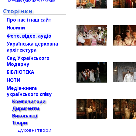
Постійна допомога Херсону
Сторінки
Про нас і наш сайт
Новини
Фото, відео, аудіо
Українська церковна
архітектура
Сад Українського
Модерну
БІБЛІОТЕКА
НОТИ
Медіа-книга
українського співу
Композитори
Диригенти
Виконавці
Твори
Духовні твори