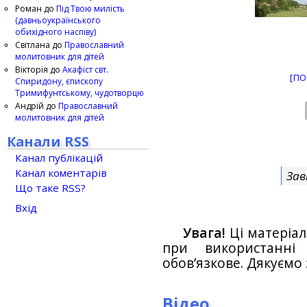
Роман
до
Під Твою милість
(давньоукраїнського
обихідного наспіву)
Світлана
до
Православний
молитовник для дітей
Вікторія
до
Акафіст свт.
[ПО
Спиридону, єпископу
Тримифунтському, чудотворцю
Андрій
до
Православний
молитовник для дітей
Канали RSS
Канал публікацій
Канал коментарів
Зав
Що таке RSS?
Вхід
Увага!
Ці матеріал
при використанн
обов’язкове. Дякуємо 
Відео