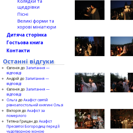
Колядки та
щедрівки
Пісні
Великі форми та
хорові мініатюри
Дитяча сторінка
Гостьова книга
Контакти
Останні відгуки
Євгенія
до
Запитання —
відповіді
Андрій
до
Запитання —
відповіді
Євгенія
до
Запитання —
відповіді
Ольга
до
Акафіст святій
рівноапостольній княгині Ользі
Вікторія
до
Акафіст за
померлого
Тетяна Грицан
до
Акафіст
Пресвятої Богородиці перед Її
чудотворною іконою