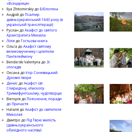
«Всецариця»
Ilya Zhitomirskiy
до
Бібліотека
Андрій
до
Псалтир
давньоукраїнський 1643 року (в
українській транслітерації)
Руслан
до
Акафіст до святого
Архистратига Михаїла
Лілія
до
Гостьова книга
Ольга
до
Акафіст святому
великомученику і цілителю
Пантелеймону
Benderski Valentyna
до
Зі
спогадів
Оксана
до
Ігор Соневицький.
Духовні твори
Денис
до
Акафіст свт.
Спиридону, єпископу
Тримифунтському, чудотворцю
Вікторія
до
Пояснення, поради
до Причастя
Наталя
до
Акафіст до святителя
Миколая
Дмитро
до
Під Твою милість
(давньоукраїнського
обихідного наспіву)