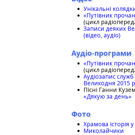
Унікальні колядк
«Путівник проча
(цикл радіоперед
Записи деяких Ве
(відео, аудіо)
Аудіо-програми
«Путівник проча
(цикл радіоперед
Аудіозапис служб
Великодня 2015 
Пісні Ганни Кузем
«Дякую за день»
Фото
Храмова історія у
Миколайчики