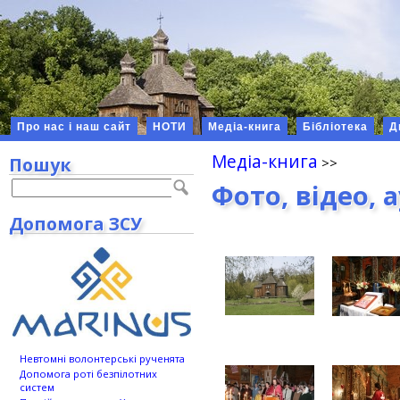
Про нас і наш сайт
НОТИ
Медіа-книга
Бібліотека
Д
Медіа-книга
Пошук
Фото, відео, 
Допомога ЗСУ
Невтомні волонтерські рученята
Допомога роті безпілотних
систем