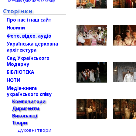
Постійна допомога Херсону
Сторінки
Про нас і наш сайт
Новини
Фото, відео, аудіо
Українська церковна
архітектура
Сад Українського
Модерну
БІБЛІОТЕКА
НОТИ
Медіа-книга
українського співу
Композитори
Диригенти
Виконавці
Твори
Духовні твори