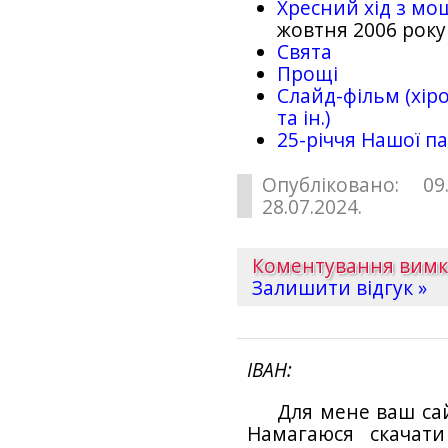
Хресний хід з мо
жовтня 2006 року
Свята
Прощі
Слайд-фільм (хіро
та ін.)
25-рiччя Нашої па
Опубліковано: 09
28.07.2024.
Коментування вим
Залишити відгук »
ІВАН
Для мене ваш са
Намагаюся скачат