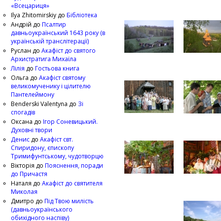
«Всецариця»
Ilya Zhitomirskiy
до
Бібліотека
Андрій
до
Псалтир
давньоукраїнський 1643 року (в
українській транслітерації)
Руслан
до
Акафіст до святого
Архистратига Михаїла
Лілія
до
Гостьова книга
Ольга
до
Акафіст святому
великомученику і цілителю
Пантелеймону
Benderski Valentyna
до
Зі
спогадів
Оксана
до
Ігор Соневицький.
Духовні твори
Денис
до
Акафіст свт.
Спиридону, єпископу
Тримифунтському, чудотворцю
Вікторія
до
Пояснення, поради
до Причастя
Наталя
до
Акафіст до святителя
Миколая
Дмитро
до
Під Твою милість
(давньоукраїнського
обихідного наспіву)