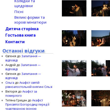
Колядки та
щедрівки
Пісні
Великі форми та
хорові мініатюри
Дитяча сторінка
Гостьова книга
Контакти
Останні відгуки
Євгенія
до
Запитання —
відповіді
Андрій
до
Запитання —
відповіді
Євгенія
до
Запитання —
відповіді
Ольга
до
Акафіст святій
рівноапостольній княгині Ользі
Вікторія
до
Акафіст за
померлого
Тетяна Грицан
до
Акафіст
Пресвятої Богородиці перед Її
чудотворною іконою