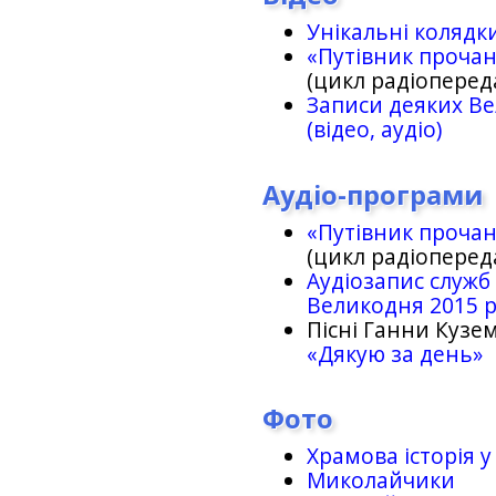
Унікальні колядк
«Путівник проча
(цикл радіоперед
Записи деяких Ве
(відео, аудіо)
Аудіо-програми
«Путівник проча
(цикл радіоперед
Аудіозапис служб
Великодня 2015 
Пісні Ганни Кузем
«Дякую за день»
Фото
Храмова історія у
Миколайчики