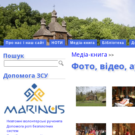
Про нас і наш сайт
НОТИ
Медіа-книга
Бібліотека
Д
Медіа-книга
Пошук
Фото, відео, 
Допомога ЗСУ
Невтомні волонтерські рученята
Допомога роті безпілотних
систем