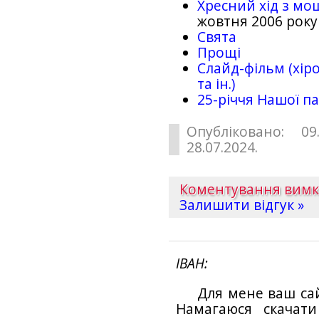
Хресний хід з мо
жовтня 2006 року
Свята
Прощі
Слайд-фільм (хіро
та ін.)
25-рiччя Нашої па
Опубліковано: 09
28.07.2024.
Коментування вим
Залишити відгук »
ІВАН
Для мене ваш са
Намагаюся скачат