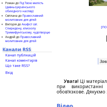
Роман
до
Під Твою милість
(давньоукраїнського
обихідного наспіву)
Світлана
до
Православний
молитовник для дітей
Вікторія
до
Акафіст свт.
[ПО
Спиридону, єпископу
Тримифунтському, чудотворцю
Андрій
до
Православний
молитовник для дітей
Канали RSS
Канал публікацій
Канал коментарів
Зав
Що таке RSS?
Вхід
Увага!
Ці матеріал
при використанн
обов’язкове. Дякуємо 
Відео