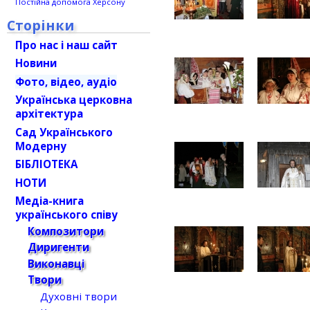
Постійна допомога Херсону
Сторінки
Про нас і наш сайт
Новини
Фото, відео, аудіо
Українська церковна
архітектура
Сад Українського
Модерну
БІБЛІОТЕКА
НОТИ
Медіа-книга
українського співу
Композитори
Диригенти
Виконавці
Твори
Духовні твори