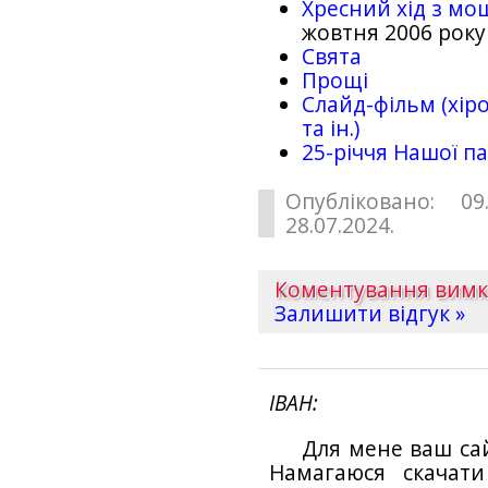
Хресний хід з мо
жовтня 2006 року
Свята
Прощі
Слайд-фільм (хіро
та ін.)
25-рiччя Нашої па
Опубліковано: 09
28.07.2024.
Коментування вим
Залишити відгук »
ІВАН
Для мене ваш са
Намагаюся скачат