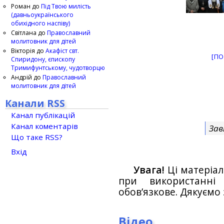
Роман
до
Під Твою милість
(давньоукраїнського
обихідного наспіву)
Світлана
до
Православний
молитовник для дітей
Вікторія
до
Акафіст свт.
[ПО
Спиридону, єпископу
Тримифунтському, чудотворцю
Андрій
до
Православний
молитовник для дітей
Канали RSS
Канал публікацій
Канал коментарів
Зав
Що таке RSS?
Вхід
Увага!
Ці матеріал
при використанн
обов’язкове. Дякуємо 
Відео