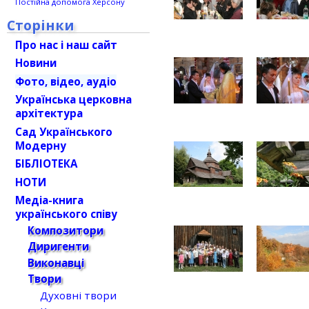
Постійна допомога Херсону
Сторінки
Про нас і наш сайт
Новини
Фото, відео, аудіо
Українська церковна
архітектура
Сад Українського
Модерну
БІБЛІОТЕКА
НОТИ
Медіа-книга
українського співу
Композитори
Диригенти
Виконавці
Твори
Духовні твори