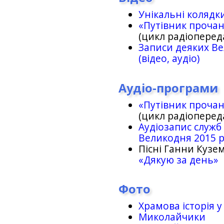
Унікальні колядк
«Путівник проча
(цикл радіоперед
Записи деяких Ве
(відео, аудіо)
Аудіо-програми
«Путівник проча
(цикл радіоперед
Аудіозапис служб
Великодня 2015 
Пісні Ганни Кузем
«Дякую за день»
Фото
Храмова історія у
Миколайчики