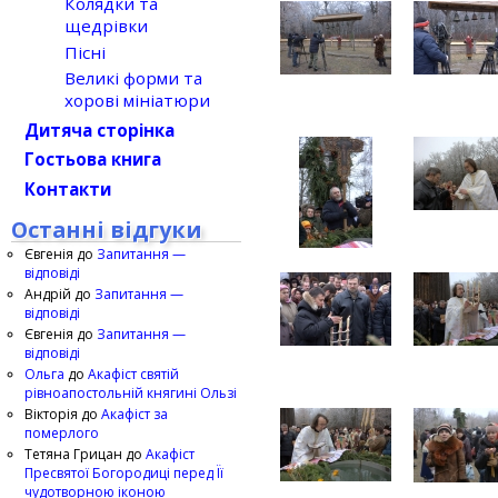
Колядки та
щедрівки
Пісні
Великі форми та
хорові мініатюри
Дитяча сторінка
Гостьова книга
Контакти
Останні відгуки
Євгенія
до
Запитання —
відповіді
Андрій
до
Запитання —
відповіді
Євгенія
до
Запитання —
відповіді
Ольга
до
Акафіст святій
рівноапостольній княгині Ользі
Вікторія
до
Акафіст за
померлого
Тетяна Грицан
до
Акафіст
Пресвятої Богородиці перед Її
чудотворною іконою