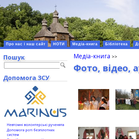
Про нас і наш сайт
НОТИ
Медіа-книга
Бібліотека
Д
Медіа-книга
Пошук
Фото, відео, 
Допомога ЗСУ
Невтомні волонтерські рученята
Допомога роті безпілотних
систем