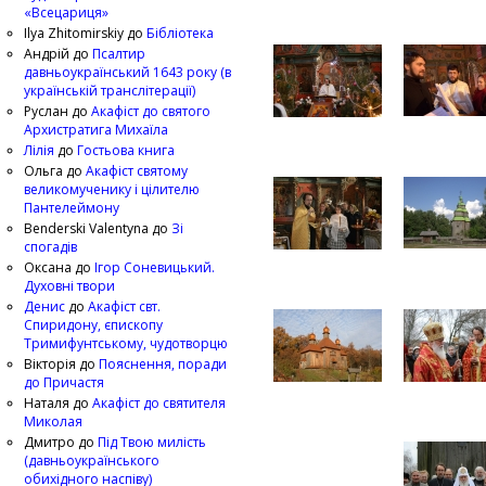
«Всецариця»
Ilya Zhitomirskiy
до
Бібліотека
Андрій
до
Псалтир
давньоукраїнський 1643 року (в
українській транслітерації)
Руслан
до
Акафіст до святого
Архистратига Михаїла
Лілія
до
Гостьова книга
Ольга
до
Акафіст святому
великомученику і цілителю
Пантелеймону
Benderski Valentyna
до
Зі
спогадів
Оксана
до
Ігор Соневицький.
Духовні твори
Денис
до
Акафіст свт.
Спиридону, єпископу
Тримифунтському, чудотворцю
Вікторія
до
Пояснення, поради
до Причастя
Наталя
до
Акафіст до святителя
Миколая
Дмитро
до
Під Твою милість
(давньоукраїнського
обихідного наспіву)