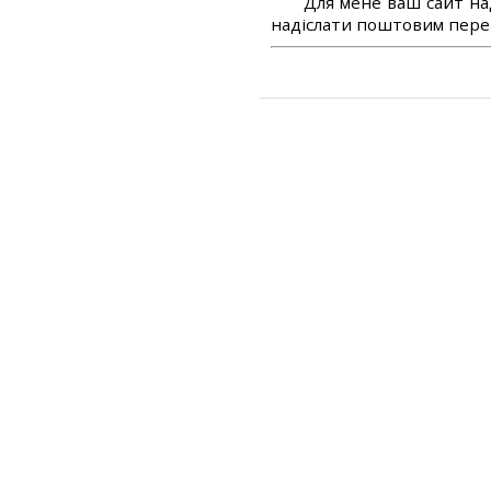
Для мене ваш сайт на
надіслати поштовим перек