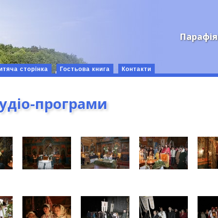
Парафія
итяча сторінка
Гостьова книга
Контакти
аудіо-програми