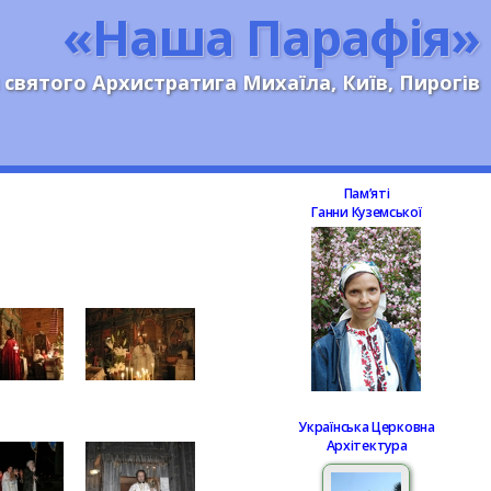
«Наша Парафія»
 святого Архистратига Михаїла, Київ, Пирогів
Памʼяті
Ганни Куземської
Українська Церковна
Архітектура