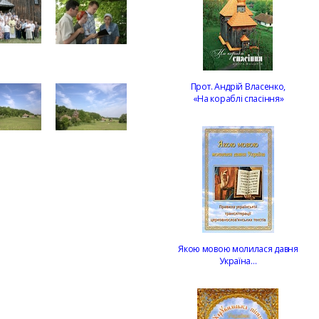
Прот. Андрій Власенко,
«На кораблі спасіння»
Якою мовою молилася давня
Україна…