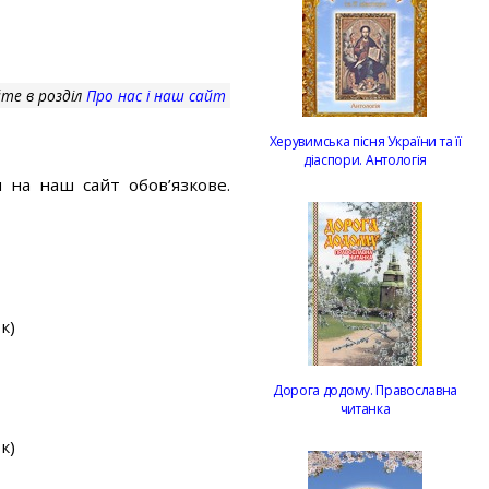
те в розділ
Про нас і наш сайт
Херувимська пісня України та її
діаспори. Антологія
 на наш сайт обов’язкове.
к)
Дорога додому. Православна
читанка
к)