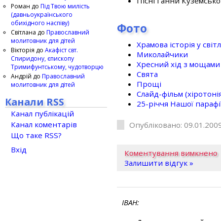
Пісні Ганни Куземсько
Роман
до
Під Твою милість
(давньоукраїнського
обихідного наспіву)
Фото
Світлана
до
Православний
молитовник для дітей
Храмова історія у світ
Вікторія
до
Акафіст свт.
Миколайчики
Спиридону, єпископу
Хресний хід з мощами 
Тримифунтському, чудотворцю
Свята
Андрій
до
Православний
Прощі
молитовник для дітей
Слайд-фільм (хіротонія 
Канали RSS
25-рiччя Нашої парафi
Канал публікацій
Канал коментарів
Опубліковано: 09.01.2009
Що таке RSS?
Вхід
Коментування вимкнено
Залишити відгук »
ІВАН