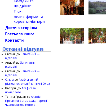
Колядки та
щедрівки
Пісні
Великі форми та
хорові мініатюри
Дитяча сторінка
Гостьова книга
Контакти
Останні відгуки
Євгенія
до
Запитання —
відповіді
Андрій
до
Запитання —
відповіді
Євгенія
до
Запитання —
відповіді
Ольга
до
Акафіст святій
рівноапостольній княгині Ользі
Вікторія
до
Акафіст за
померлого
Тетяна Грицан
до
Акафіст
Пресвятої Богородиці перед Її
чудотворною іконою