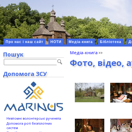
Про нас і наш сайт
НОТИ
Медіа-книга
Бібліотека
Д
Медіа-книга
Пошук
Фото, відео, 
Допомога ЗСУ
Невтомні волонтерські рученята
Допомога роті безпілотних
систем