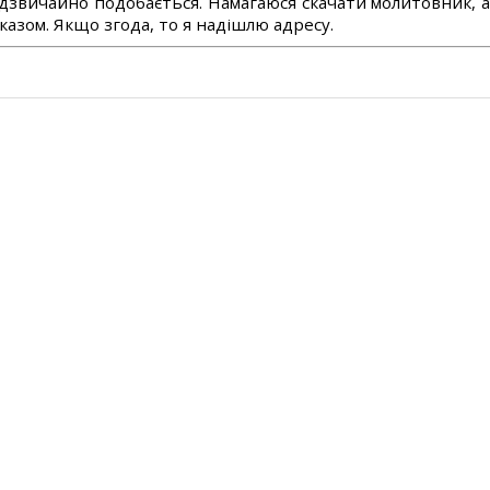
дзвичайно подобається. Намагаюся скачати молитовник, 
азом. Якщо згода, то я надішлю адресу.