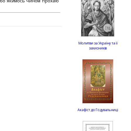
або якимось чином прохаю
Молитви за Україну та її
захисників
Акафіст до Годувальниці