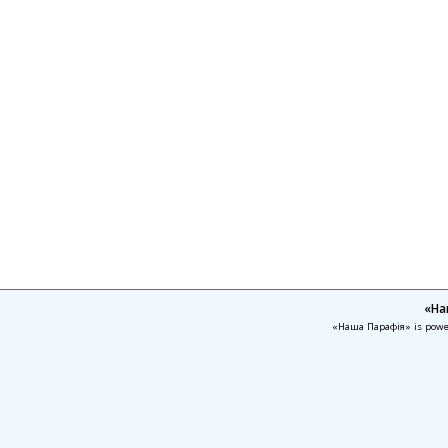
«На
«Наша Парафія» is pow