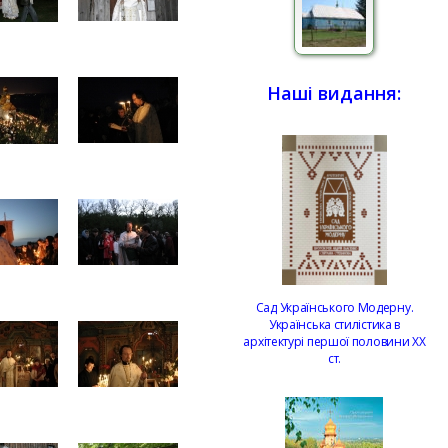
Наші видання:
Сад Українського Модерну.
Українська стилістика в
архітектурі першої половини ХХ
ст.