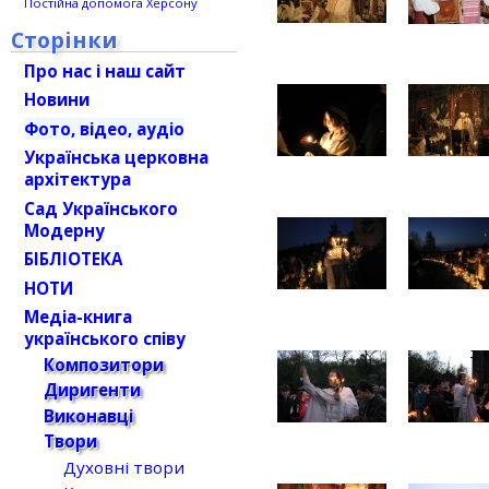
Постійна допомога Херсону
Сторінки
Про нас і наш сайт
Новини
Фото, відео, аудіо
Українська церковна
архітектура
Сад Українського
Модерну
БІБЛІОТЕКА
НОТИ
Медіа-книга
українського співу
Композитори
Диригенти
Виконавці
Твори
Духовні твори