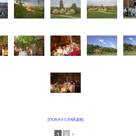
[ПОКАЗ СЛАЙДІВ]
1
2
►