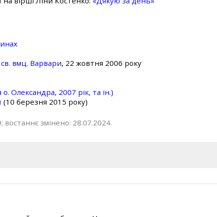
ї на вірші Ліни Костенко:
«Дякую за день»
линах
св. вмц. Варвари
, 22 жовтня 2006 року
о. Олександра, 2007 рік, та ін.)
ї
(10 березня 2015 року)
; востаннє змінено: 28.07.2024.