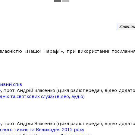
Завітай
власністю «Нашої Парафії», при використанні посилання
ивий спів
»
, прот. Андрій Власенко (цикл радіопередач, відео-додато
ніх та святкових служб (відео, аудіо)
»
, прот. Андрій Власенко (цикл радіопередач, відео-додато
асного тижня та Великодня 2015 року