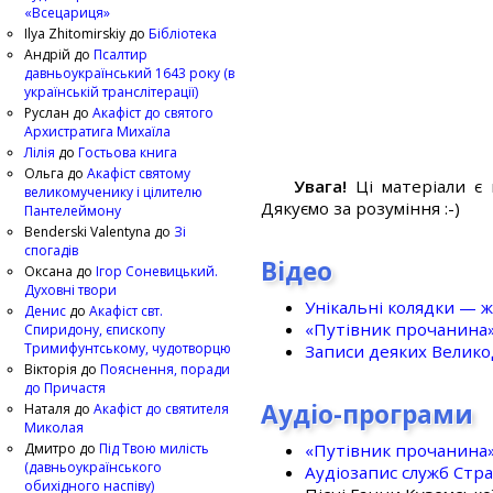
«Всецариця»
Ilya Zhitomirskiy
до
Бібліотека
Андрій
до
Псалтир
давньоукраїнський 1643 року (в
українській транслітерації)
Руслан
до
Акафіст до святого
Архистратига Михаїла
Лілія
до
Гостьова книга
Ольга
до
Акафіст святому
Увага!
Ці матеріали є 
великомученику і цілителю
Дякуємо за розуміння :-)
Пантелеймону
Benderski Valentyna
до
Зі
спогадів
Відео
Оксана
до
Ігор Соневицький.
Духовні твори
Унікальні колядки — ж
Денис
до
Акафіст свт.
«Путівник прочанина
Спиридону, єпископу
Тримифунтському, чудотворцю
Записи деяких Великод
Вікторія
до
Пояснення, поради
до Причастя
Аудіо-програми
Наталя
до
Акафіст до святителя
Миколая
«Путівник прочанина
Дмитро
до
Під Твою милість
(давньоукраїнського
Аудіозапис служб Стр
обихідного наспіву)