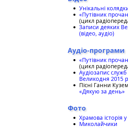
Унікальні колядк
«Путівник проча
(цикл радіоперед
Записи деяких Ве
(відео, аудіо)
Аудіо-програми
«Путівник проча
(цикл радіоперед
Аудіозапис служб
Великодня 2015 
Пісні Ганни Кузем
«Дякую за день»
Фото
Храмова історія у
Миколайчики