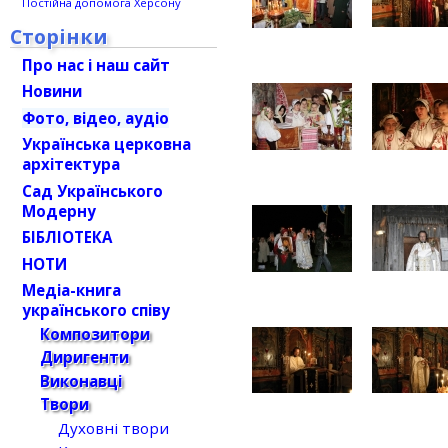
Постійна допомога Херсону
Сторінки
Про нас і наш сайт
Новини
Фото, відео, аудіо
Українська церковна
архітектура
Сад Українського
Модерну
БІБЛІОТЕКА
НОТИ
Медіа-книга
українського співу
Композитори
Диригенти
Виконавці
Твори
Духовні твори