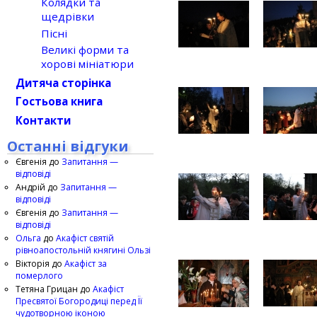
Колядки та
щедрівки
Пісні
Великі форми та
хорові мініатюри
Дитяча сторінка
Гостьова книга
Контакти
Останні відгуки
Євгенія
до
Запитання —
відповіді
Андрій
до
Запитання —
відповіді
Євгенія
до
Запитання —
відповіді
Ольга
до
Акафіст святій
рівноапостольній княгині Ользі
Вікторія
до
Акафіст за
померлого
Тетяна Грицан
до
Акафіст
Пресвятої Богородиці перед Її
чудотворною іконою