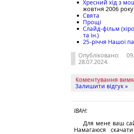
Хресний хід з мо
жовтня 2006 року
Свята
Прощі
Слайд-фільм (хіро
та ін.)
25-рiччя Нашої па
Опубліковано: 09
28.07.2024.
Коментування вим
Залишити відгук »
ІВАН
Для мене ваш са
Намагаюся скачат