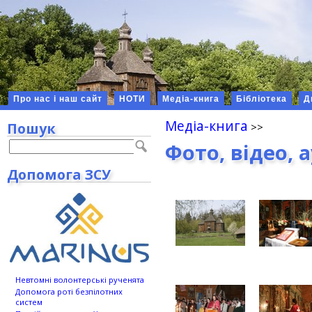
Про нас і наш сайт
НОТИ
Медіа-книга
Бібліотека
Д
Медіа-книга
Пошук
Фото, відео, 
Допомога ЗСУ
Невтомні волонтерські рученята
Допомога роті безпілотних
систем