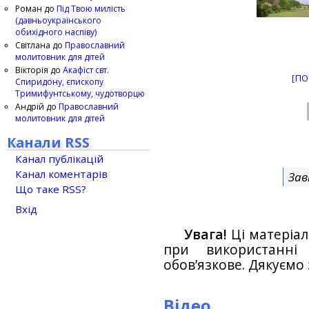
Роман
до
Під Твою милість
(давньоукраїнського
обихідного наспіву)
Світлана
до
Православний
молитовник для дітей
Вікторія
до
Акафіст свт.
[ПО
Спиридону, єпископу
Тримифунтському, чудотворцю
Андрій
до
Православний
молитовник для дітей
Канали RSS
Канал публікацій
Канал коментарів
Зав
Що таке RSS?
Вхід
Увага!
Ці матеріал
при використанн
обов’язкове. Дякуємо 
Відео