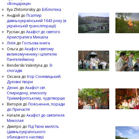
«Всецариця»
Ilya Zhitomirskiy
до
Бібліотека
Андрій
до
Псалтир
давньоукраїнський 1643 року (в
українській транслітерації)
Руслан
до
Акафіст до святого
Архистратига Михаїла
Лілія
до
Гостьова книга
Ольга
до
Акафіст святому
великомученику і цілителю
Пантелеймону
Benderski Valentyna
до
Зі
спогадів
Оксана
до
Ігор Соневицький.
Духовні твори
Денис
до
Акафіст свт.
Спиридону, єпископу
Тримифунтському, чудотворцю
Вікторія
до
Пояснення, поради
до Причастя
Наталя
до
Акафіст до святителя
Миколая
Дмитро
до
Під Твою милість
(давньоукраїнського
обихідного наспіву)