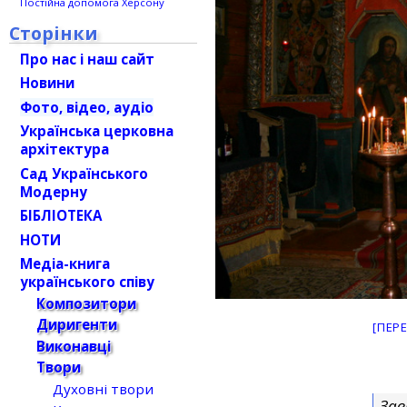
Постійна допомога Херсону
Сторінки
Про нас і наш сайт
Новини
Фото, відео, аудіо
Українська церковна
архітектура
Сад Українського
Модерну
БІБЛІОТЕКА
НОТИ
Медіа-книга
українського співу
Композитори
Диригенти
[ПЕР
Виконавці
Твори
Духовні твори
Зав