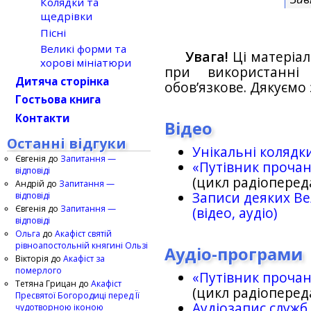
Колядки та
щедрівки
Пісні
Великі форми та
Увага!
Ці матеріал
хорові мініатюри
при використанн
Дитяча сторінка
обов’язкове. Дякуємо 
Гостьова книга
Контакти
Відео
Останні відгуки
Унікальні колядк
Євгенія
до
Запитання —
«Путівник проча
відповіді
(цикл радіоперед
Андрій
до
Запитання —
Записи деяких Ве
відповіді
Євгенія
до
Запитання —
(відео, аудіо)
відповіді
Ольга
до
Акафіст святій
рівноапостольній княгині Ользі
Аудіо-програми
Вікторія
до
Акафіст за
померлого
«Путівник проча
Тетяна Грицан
до
Акафіст
(цикл радіоперед
Пресвятої Богородиці перед Її
Аудіозапис служб
чудотворною іконою