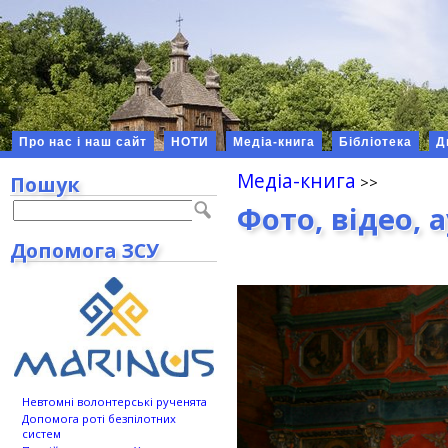
Про нас і наш сайт
НОТИ
Медіа-книга
Бібліотека
Д
Медіа-книга
Пошук
Фото, відео, 
Допомога ЗСУ
Невтомні волонтерські рученята
Допомога роті безпілотних
систем