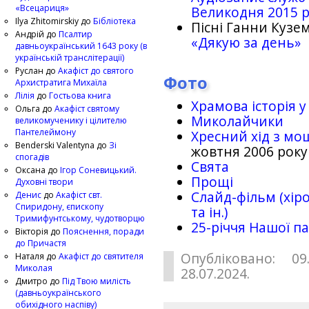
«Всецариця»
Великодня 2015 
Ilya Zhitomirskiy
до
Бібліотека
Пісні Ганни Кузем
Андрій
до
Псалтир
«Дякую за день»
давньоукраїнський 1643 року (в
українській транслітерації)
Руслан
до
Акафіст до святого
Фото
Архистратига Михаїла
Лілія
до
Гостьова книга
Храмова історія у
Ольга
до
Акафіст святому
Миколайчики
великомученику і цілителю
Пантелеймону
Хресний хід з мо
Benderski Valentyna
до
Зі
жовтня 2006 року
спогадів
Свята
Оксана
до
Ігор Соневицький.
Прощі
Духовні твори
Слайд-фільм (хіро
Денис
до
Акафіст свт.
Спиридону, єпископу
та ін.)
Тримифунтському, чудотворцю
25-рiччя Нашої па
Вікторія
до
Пояснення, поради
до Причастя
Опубліковано: 09
Наталя
до
Акафіст до святителя
Миколая
28.07.2024.
Дмитро
до
Під Твою милість
(давньоукраїнського
обихідного наспіву)