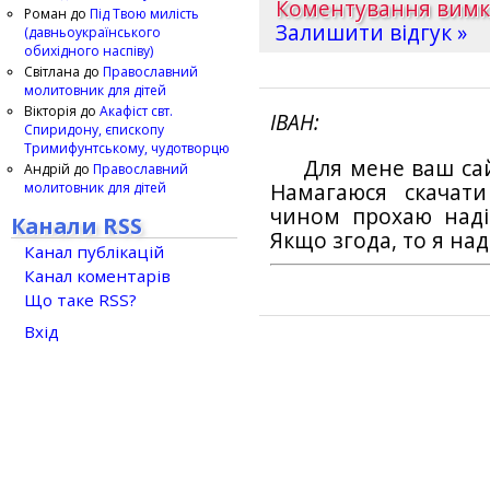
Коментування вим
Роман
до
Під Твою милість
Залишити відгук »
(давньоукраїнського
обихідного наспіву)
Світлана
до
Православний
молитовник для дітей
Вікторія
до
Акафіст свт.
ІВАН
Спиридону, єпископу
Тримифунтському, чудотворцю
Для мене ваш са
Андрій
до
Православний
молитовник для дітей
Намагаюся скачат
чином прохаю наді
Канали RSS
Якщо згода, то я на
Канал публікацій
Канал коментарів
Що таке RSS?
Вхід